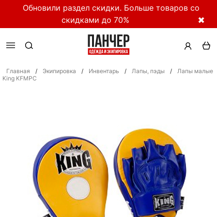
Обновили раздел скидки. Больше товаров со
скидками до 70%
✖
Главная
/
Экипировка
/
Инвентарь
/
Лапы, пэды
/
Лапы малые
King KFMPC