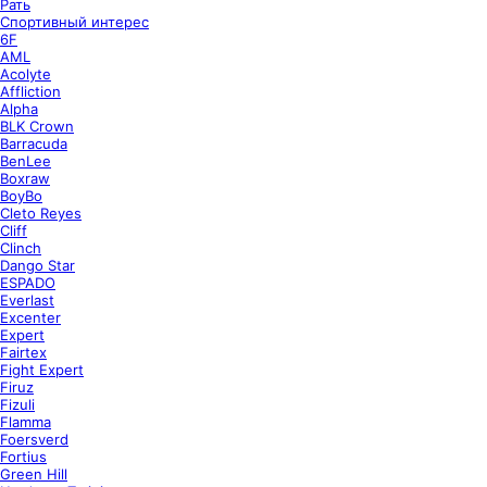
Рать
Спортивный интерес
6F
AML
Acolyte
Affliction
Alpha
BLK Crown
Barracuda
BenLee
Boxraw
BoyBo
Cleto Reyes
Cliff
Clinch
Dango Star
ESPADO
Everlast
Excenter
Expert
Fairtex
Fight Expert
Firuz
Fizuli
Flamma
Foersverd
Fortius
Green Hill