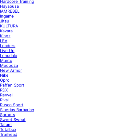
Hardcore Training
Hayabusa
IAMREBEL
Ingame
Jitsu
KULTURA
Kavara
Kingz
LEV
Leaders
Live Up
Lonsdale
Manto
Medooza
New Armor
Nike
Opro
Paffen Sport
RDX
Reyvel
Rival
Rusco Sport
Siberias Barbarian
Sproots
Sweet Sweat
Tatami
Totalbox
Trailhead