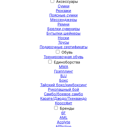
Аксессуары
Сумки
Рюкзаки
Поясные сумки
Мессенджеры
Ремни
Брелки,сувениры
Бутылки,шейкеры
Носки
Трусы
Подарочные сертификаты
Обувь
Тренировочная обувь
Единоборства
ММА
Грэпплинг
BJJ
Бокс
Тайский бокс/кикбоксинг
Рукопашный бой
Самбо/боевое самбо
Карате/Дзюдо/Тхеквандо
Кроссфит
Бренды
6F
AML
Acolyte
Affliction