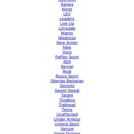
Kavara
Kingz
LEV
Leaders
Live Up
Lonsdale
Manto
Medooza
New Armor
Nike
Opro
Paffen Sport
RDX
Reyvel
Rival
Rusco Sport
Siberias Barbarian
Sproots
Sweet Sweat
Tatami
Totalbox
Trailhead
Twins
Unaffected
Under Armour
Unkind Sport
Venum
Vigrid Division