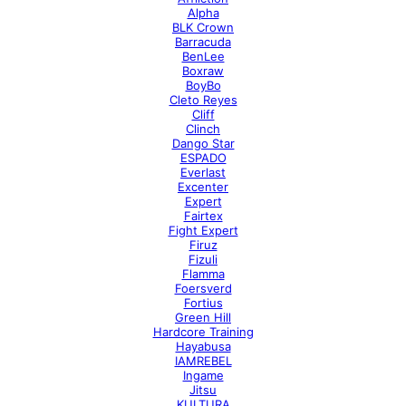
Alpha
BLK Crown
Barracuda
BenLee
Boxraw
BoyBo
Cleto Reyes
Cliff
Clinch
Dango Star
ESPADO
Everlast
Excenter
Expert
Fairtex
Fight Expert
Firuz
Fizuli
Flamma
Foersverd
Fortius
Green Hill
Hardcore Training
Hayabusa
IAMREBEL
Ingame
Jitsu
KULTURA