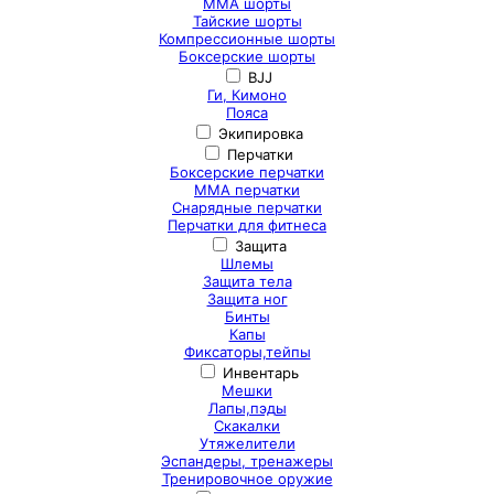
ММА шорты
Тайские шорты
Компрессионные шорты
Боксерские шорты
BJJ
Ги, Кимоно
Пояса
Экипировка
Перчатки
Боксерские перчатки
ММА перчатки
Снарядные перчатки
Перчатки для фитнеса
Защита
Шлемы
Защита тела
Защита ног
Бинты
Капы
Фиксаторы,тейпы
Инвентарь
Мешки
Лапы,пэды
Скакалки
Утяжелители
Эспандеры, тренажеры
Тренировочное оружие