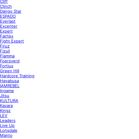
Cliff
Clinch
Dango Star
ESPADO
Everlast
Excenter
Expert
Fairtex
Fight Expert
Firuz
Fizuli
Flamma
Foersverd
Fortius
Green Hill
Hardcore Training
Hayabusa
IAMREBEL
Ingame
Jitsu
KULTURA
Kavara
Kingz
LEV
Leaders
Live Up
Lonsdale
Manto