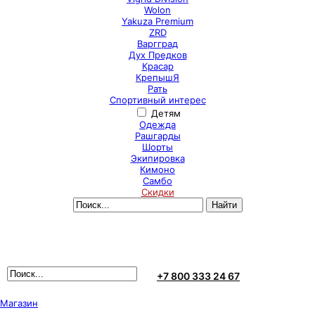
Wolon
Yakuza Premium
ZRD
Варгград
Дух Предков
Красар
КрепышЯ
Рать
Спортивный интерес
Детям
Одежда
Рашгарды
Шорты
Экипировка
Кимоно
Самбо
Скидки
+7 800 333 24 67
Магазин