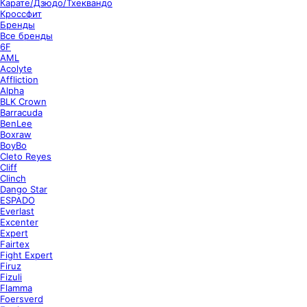
Карате/Дзюдо/Тхеквандо
Кроссфит
Бренды
Все бренды
6F
AML
Acolyte
Affliction
Alpha
BLK Crown
Barracuda
BenLee
Boxraw
BoyBo
Cleto Reyes
Cliff
Clinch
Dango Star
ESPADO
Everlast
Excenter
Expert
Fairtex
Fight Expert
Firuz
Fizuli
Flamma
Foersverd