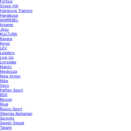
Fortius
Green Hill
Hardcore Training
Hayabusa
IAMREBEL
Ingame
Jitsu
KULTURA
Kavara
Kingz
LEV
Leaders
Live Up
Lonsdale
Manto
Medooza
New Armor
Nike
Opro
Paffen Sport
RDX
Reyvel
Rival
Rusco Sport
Siberias Barbarian
Sproots
Sweet Sweat
Tatami