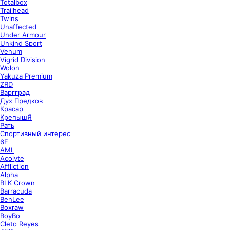
Totalbox
Trailhead
Twins
Unaffected
Under Armour
Unkind Sport
Venum
Vigrid Division
Wolon
Yakuza Premium
ZRD
Варгград
Дух Предков
Красар
КрепышЯ
Рать
Спортивный интерес
6F
AML
Acolyte
Affliction
Alpha
BLK Crown
Barracuda
BenLee
Boxraw
BoyBo
Cleto Reyes