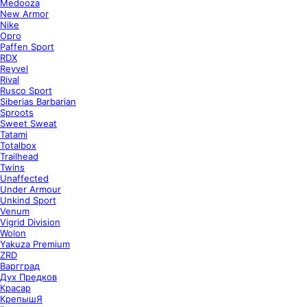
Medooza
New Armor
Nike
Opro
Paffen Sport
RDX
Reyvel
Rival
Rusco Sport
Siberias Barbarian
Sproots
Sweet Sweat
Tatami
Totalbox
Trailhead
Twins
Unaffected
Under Armour
Unkind Sport
Venum
Vigrid Division
Wolon
Yakuza Premium
ZRD
Варгград
Дух Предков
Красар
КрепышЯ