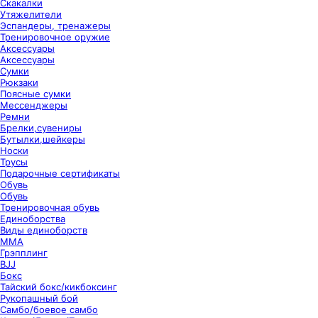
Скакалки
Утяжелители
Эспандеры, тренажеры
Тренировочное оружие
Аксессуары
Аксессуары
Сумки
Рюкзаки
Поясные сумки
Мессенджеры
Ремни
Брелки,сувениры
Бутылки,шейкеры
Носки
Трусы
Подарочные сертификаты
Обувь
Обувь
Тренировочная обувь
Единоборства
Виды единоборств
ММА
Грэпплинг
BJJ
Бокс
Тайский бокс/кикбоксинг
Рукопашный бой
Самбо/боевое самбо