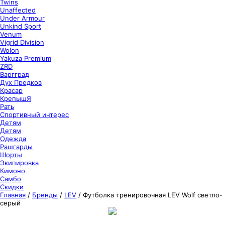
Twins
Unaffected
Under Armour
Unkind Sport
Venum
Vigrid Division
Wolon
Yakuza Premium
ZRD
Варгград
Дух Предков
Красар
КрепышЯ
Рать
Спортивный интерес
Детям
Детям
Одежда
Рашгарды
Шорты
Экипировка
Кимоно
Самбо
Скидки
Главная
/
Бренды
/
LEV
/
Футболка тренировочная LEV Wolf светло-
серый