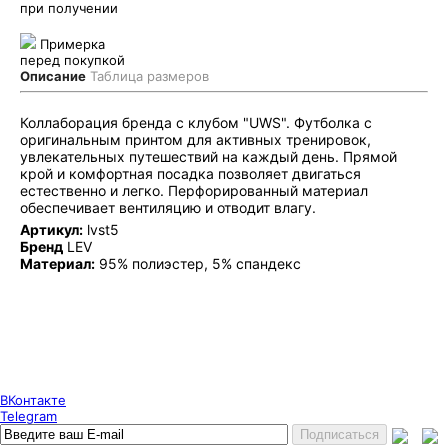
при получении
Примерка
перед покупкой
Описание
Таблица размеров
Коллаборация бренда с клубом "UWS". Футболка с
оригинальным принтом для активных тренировок,
увлекательных путешествий на каждый день. Прямой
крой и комфортная посадка позволяет двигаться
естественно и легко. Перфорированный материал
обеспечивает вентиляцию и отводит влагу.
Артикул:
lvst5
Бренд
LEV
Материал:
95% полиэстер, 5% спандекс
Puncher Store
Екатеринбург, Готвальда 14
7 (800) 333 24 67
7 (800) 333 24 67
7 (343) 247 84 67
ВКонтакте
Telegram