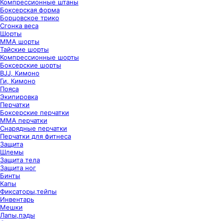
Компрессионные штаны
Боксерская форма
Борцовское трико
Сгонка веса
Шорты
ММА шорты
Тайские шорты
Компрессионные шорты
Боксерские шорты
BJJ, Кимоно
Ги, Кимоно
Пояса
Экипировка
Перчатки
Боксерские перчатки
ММА перчатки
Снарядные перчатки
Перчатки для фитнеса
Защита
Шлемы
Защита тела
Защита ног
Бинты
Капы
Фиксаторы,тейпы
Инвентарь
Мешки
Лапы,пэды