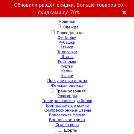
Обновили раздел скидки. Больше товаров со
скидками до 70%
✖
Новинки
Одежда
Повседневная
Футболки
Рубашки
Майки
Толстовки
Штаны
Костюмы
Куртки
Кепки
Шапки
Прогулочные шорты
Женская одежда
Тренировочная
Рашгарды
Тренировочные футболки
Тренировочные майки
Компрессионные штаны
Боксерская форма
Борцовское трико
Сгонка веса
Шорты