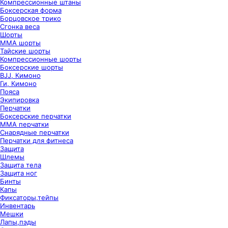
Компрессионные штаны
Боксерская форма
Борцовское трико
Сгонка веса
Шорты
ММА шорты
Тайские шорты
Компрессионные шорты
Боксерские шорты
BJJ, Кимоно
Ги, Кимоно
Пояса
Экипировка
Перчатки
Боксерские перчатки
ММА перчатки
Снарядные перчатки
Перчатки для фитнеса
Защита
Шлемы
Защита тела
Защита ног
Бинты
Капы
Фиксаторы,тейпы
Инвентарь
Мешки
Лапы,пэды