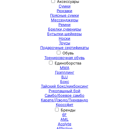
Аксессуары
Сумки
Рюкзаки
Поясные сумки
Мессенджеры
Ремни
Брелки,сувениры
Бутылки,шейкеры
Носки
Трусы
Подарочные сертификаты
Обувь
Тренировочная обувь
Единоборства
ММА
Грэпплинг
BJJ
Бокс
Тайский бокс/кикбоксинг
Рукопашный бой
Самбо/боевое самбо
Карате/Дзюдо/Тхеквандо
Кроссфит
Бренды
6F
AML
Acolyte
Affliction