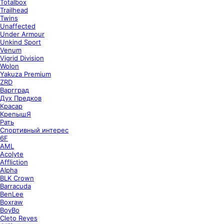
Totalbox
Trailhead
Twins
Unaffected
Under Armour
Unkind Sport
Venum
Vigrid Division
Wolon
Yakuza Premium
ZRD
Варгград
Дух Предков
Красар
КрепышЯ
Рать
Спортивный интерес
6F
AML
Acolyte
Affliction
Alpha
BLK Crown
Barracuda
BenLee
Boxraw
BoyBo
Cleto Reyes