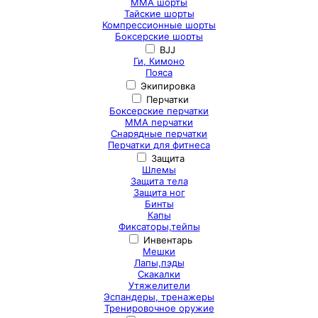
ММА шорты
Тайские шорты
Компрессионные шорты
Боксерские шорты
BJJ
Ги, Кимоно
Пояса
Экипировка
Перчатки
Боксерские перчатки
ММА перчатки
Снарядные перчатки
Перчатки для фитнеса
Защита
Шлемы
Защита тела
Защита ног
Бинты
Капы
Фиксаторы,тейпы
Инвентарь
Мешки
Лапы,пэды
Скакалки
Утяжелители
Эспандеры, тренажеры
Тренировочное оружие