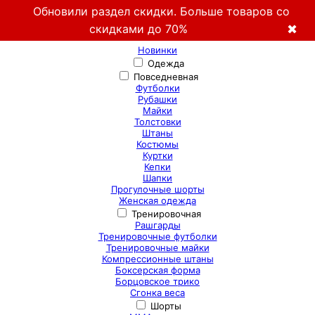
Обновили раздел скидки. Больше товаров со
скидками до 70%
✖
Новинки
Одежда
Повседневная
Футболки
Рубашки
Майки
Толстовки
Штаны
Костюмы
Куртки
Кепки
Шапки
Прогулочные шорты
Женская одежда
Тренировочная
Рашгарды
Тренировочные футболки
Тренировочные майки
Компрессионные штаны
Боксерская форма
Борцовское трико
Сгонка веса
Шорты