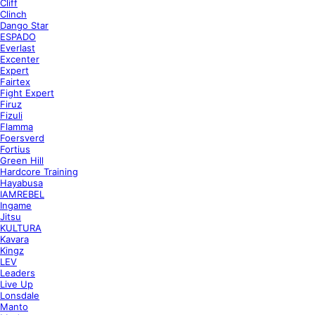
Cliff
Clinch
Dango Star
ESPADO
Everlast
Excenter
Expert
Fairtex
Fight Expert
Firuz
Fizuli
Flamma
Foersverd
Fortius
Green Hill
Hardcore Training
Hayabusa
IAMREBEL
Ingame
Jitsu
KULTURA
Kavara
Kingz
LEV
Leaders
Live Up
Lonsdale
Manto