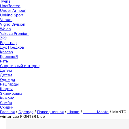
Twins
Unaffected
Under Armour
Unkind Sport
Venum
Vigrid Division
Wolon
Yakuza Premium
ZRD
Варгград
Дух Предков
Красар
КрепышЯ
Рать
Спортивный интерес
Детям
Детям
Одежда
Рашгарды
Шорты
Экипировка
Кимоно
Самбо
Скидки
Главная
/
Одежда
/
Повседневная
/
Шапки
/
Manto
/
MANTO
winter cap FIGHTER blue