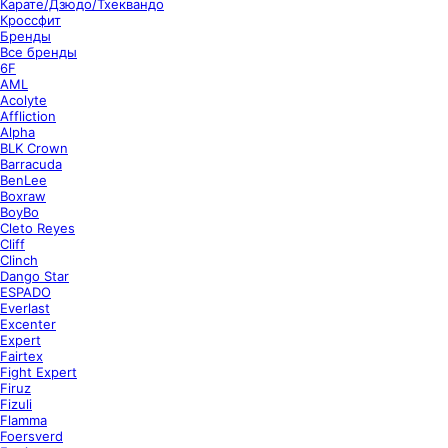
Карате/Дзюдо/Тхеквандо
Кроссфит
Бренды
Все бренды
6F
AML
Acolyte
Affliction
Alpha
BLK Crown
Barracuda
BenLee
Boxraw
BoyBo
Cleto Reyes
Cliff
Clinch
Dango Star
ESPADO
Everlast
Excenter
Expert
Fairtex
Fight Expert
Firuz
Fizuli
Flamma
Foersverd