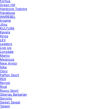
Fortius
Green Hill
Hardcore Training
Hayabusa
IAMREBEL
Ingame
Jitsu
KULTURA
Kavara
Kingz
LEV
Leaders
Live Up
Lonsdale
Manto
Medooza
New Armor
Nike
Opro
Paffen Sport
RDX
Reyvel
Rival
Rusco Sport
Siberias Barbarian
Sproots
Sweet Sweat
Tatami