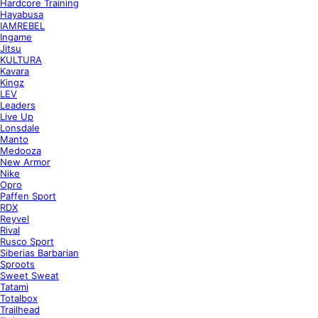
Hardcore Training
Hayabusa
IAMREBEL
Ingame
Jitsu
KULTURA
Kavara
Kingz
LEV
Leaders
Live Up
Lonsdale
Manto
Medooza
New Armor
Nike
Opro
Paffen Sport
RDX
Reyvel
Rival
Rusco Sport
Siberias Barbarian
Sproots
Sweet Sweat
Tatami
Totalbox
Trailhead