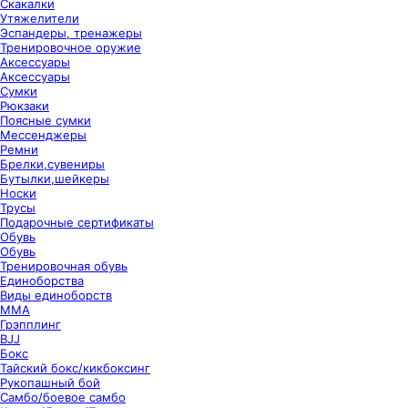
Скакалки
Утяжелители
Эспандеры, тренажеры
Тренировочное оружие
Аксессуары
Аксессуары
Сумки
Рюкзаки
Поясные сумки
Мессенджеры
Ремни
Брелки,сувениры
Бутылки,шейкеры
Носки
Трусы
Подарочные сертификаты
Обувь
Обувь
Тренировочная обувь
Единоборства
Виды единоборств
ММА
Грэпплинг
BJJ
Бокс
Тайский бокс/кикбоксинг
Рукопашный бой
Самбо/боевое самбо