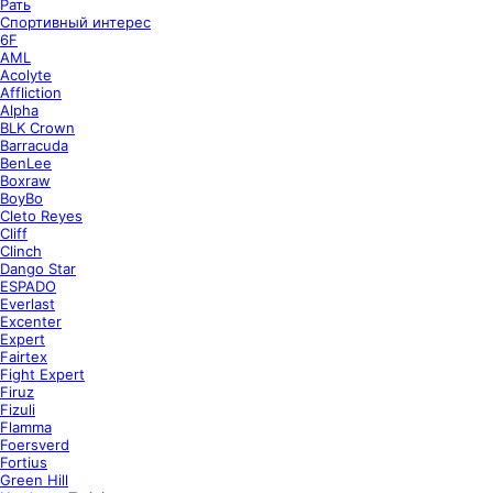
Рать
Спортивный интерес
6F
AML
Acolyte
Affliction
Alpha
BLK Crown
Barracuda
BenLee
Boxraw
BoyBo
Cleto Reyes
Cliff
Clinch
Dango Star
ESPADO
Everlast
Excenter
Expert
Fairtex
Fight Expert
Firuz
Fizuli
Flamma
Foersverd
Fortius
Green Hill