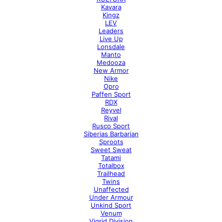
Kavara
Kingz
LEV
Leaders
Live Up
Lonsdale
Manto
Medooza
New Armor
Nike
Opro
Paffen Sport
RDX
Reyvel
Rival
Rusco Sport
Siberias Barbarian
Sproots
Sweet Sweat
Tatami
Totalbox
Trailhead
Twins
Unaffected
Under Armour
Unkind Sport
Venum
Vigrid Division