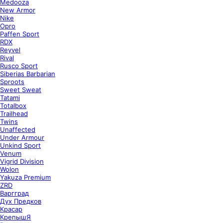
Medooza
New Armor
Nike
Opro
Paffen Sport
RDX
Reyvel
Rival
Rusco Sport
Siberias Barbarian
Sproots
Sweet Sweat
Tatami
Totalbox
Trailhead
Twins
Unaffected
Under Armour
Unkind Sport
Venum
Vigrid Division
Wolon
Yakuza Premium
ZRD
Варгград
Дух Предков
Красар
КрепышЯ