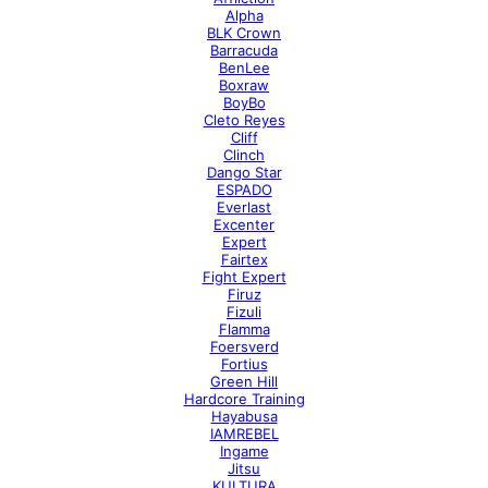
Alpha
BLK Crown
Barracuda
BenLee
Boxraw
BoyBo
Cleto Reyes
Cliff
Clinch
Dango Star
ESPADO
Everlast
Excenter
Expert
Fairtex
Fight Expert
Firuz
Fizuli
Flamma
Foersverd
Fortius
Green Hill
Hardcore Training
Hayabusa
IAMREBEL
Ingame
Jitsu
KULTURA