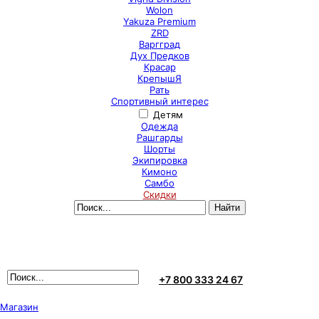
Wolon
Yakuza Premium
ZRD
Варгград
Дух Предков
Красар
КрепышЯ
Рать
Спортивный интерес
Детям
Одежда
Рашгарды
Шорты
Экипировка
Кимоно
Самбо
Скидки
+7 800 333 24 67
Магазин