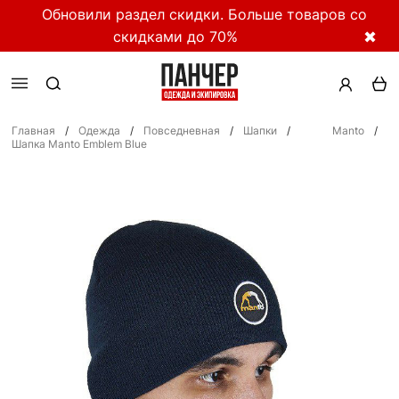
Обновили раздел скидки. Больше товаров со
скидками до 70%
✖
Главная
/
Одежда
/
Повседневная
/
Шапки
/
Manto
/
Шапка Manto Emblem Blue