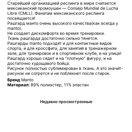
Старейшей организацией реслинга в мире считается
мексиканский промоушен — Consejo Mundial de Lucha
Libre (CMLL). Фанатам мексиканского реслинга
посвящается!
Рашгард манто очень высокого качества(как всегда у
manto).
Не создает дискомфорта во время тренировки.
Ткань рашгарда достаточно сильно тянется.
Рашгарды manto подходят и для контактные видов
спорта, и для кроссфита, для занятий в тренажерном
зале, для тренировок и в спортивном клубе, и на улице!
Рашгард хорошо сядет и на "плотную" фигуру, и на
достаточно худощавого бойца.
Рисунок полностью сублимирован в ткань. А это значит-
рисунок не сотрется и не поблекнет после стирок.
Бренд
Manto
Материал:
89% полиэстер, 11% эластан
Недавно просмотренные