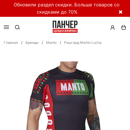
Обновили раздел скидки. Больше товаров со
скидками до 70%
✖
Главная
/
Бренды
/
Manto
/
Рашгард Manto Lucha