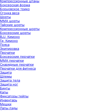
Компрессионные штаны
Боксерская форма
Борцовское трико
Сгонка веса
Шорты
ММА шорты
Тайские шорты
Компрессионные шорты
Боксерские шорты
BJJ, Кимоно
Ги, Кимоно
Пояса
Экипировка
Перчатки
Боксерские перчатки
ММА перчатки
Снарядные перчатки
Перчатки для фитнеса
Защита
Шлемы
Защита тела
Защита ног
Бинты
Капы
Фиксаторы,тейпы
Инвентарь
Мешки
Лапы,пэды