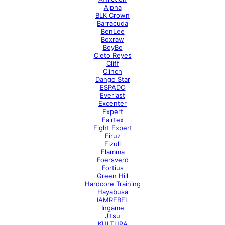
Alpha
BLK Crown
Barracuda
BenLee
Boxraw
BoyBo
Cleto Reyes
Cliff
Clinch
Dango Star
ESPADO
Everlast
Excenter
Expert
Fairtex
Fight Expert
Firuz
Fizuli
Flamma
Foersverd
Fortius
Green Hill
Hardcore Training
Hayabusa
IAMREBEL
Ingame
Jitsu
KULTURA