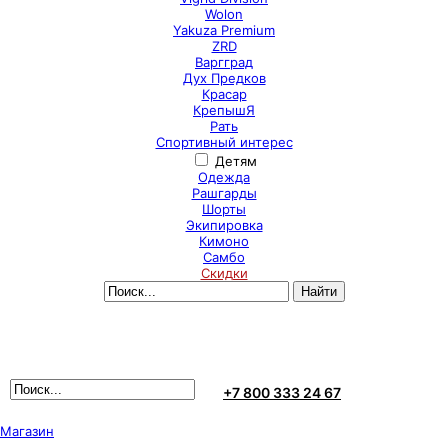
Wolon
Yakuza Premium
ZRD
Варгград
Дух Предков
Красар
КрепышЯ
Рать
Спортивный интерес
Детям
Одежда
Рашгарды
Шорты
Экипировка
Кимоно
Самбо
Скидки
+7 800 333 24 67
Магазин