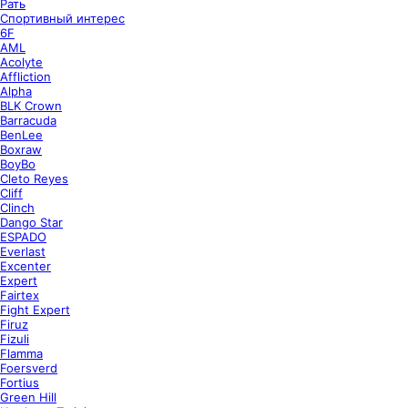
Рать
Спортивный интерес
6F
AML
Acolyte
Affliction
Alpha
BLK Crown
Barracuda
BenLee
Boxraw
BoyBo
Cleto Reyes
Cliff
Clinch
Dango Star
ESPADO
Everlast
Excenter
Expert
Fairtex
Fight Expert
Firuz
Fizuli
Flamma
Foersverd
Fortius
Green Hill