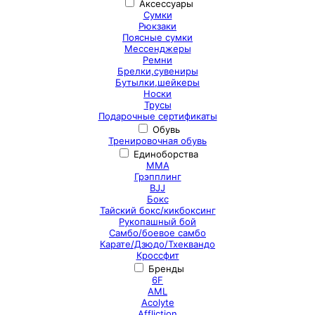
Аксессуары
Сумки
Рюкзаки
Поясные сумки
Мессенджеры
Ремни
Брелки,сувениры
Бутылки,шейкеры
Носки
Трусы
Подарочные сертификаты
Обувь
Тренировочная обувь
Единоборства
ММА
Грэпплинг
BJJ
Бокс
Тайский бокс/кикбоксинг
Рукопашный бой
Самбо/боевое самбо
Карате/Дзюдо/Тхеквандо
Кроссфит
Бренды
6F
AML
Acolyte
Affliction