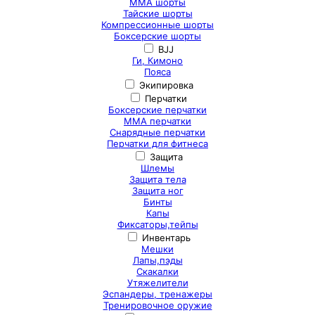
ММА шорты
Тайские шорты
Компрессионные шорты
Боксерские шорты
BJJ
Ги, Кимоно
Пояса
Экипировка
Перчатки
Боксерские перчатки
ММА перчатки
Снарядные перчатки
Перчатки для фитнеса
Защита
Шлемы
Защита тела
Защита ног
Бинты
Капы
Фиксаторы,тейпы
Инвентарь
Мешки
Лапы,пэды
Скакалки
Утяжелители
Эспандеры, тренажеры
Тренировочное оружие