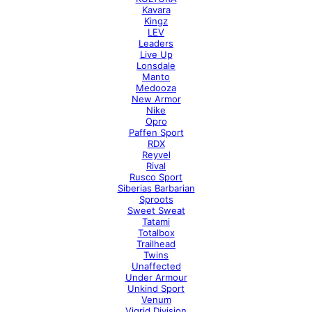
Kavara
Kingz
LEV
Leaders
Live Up
Lonsdale
Manto
Medooza
New Armor
Nike
Opro
Paffen Sport
RDX
Reyvel
Rival
Rusco Sport
Siberias Barbarian
Sproots
Sweet Sweat
Tatami
Totalbox
Trailhead
Twins
Unaffected
Under Armour
Unkind Sport
Venum
Vigrid Division