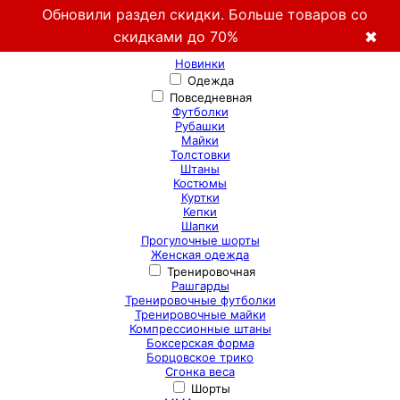
Обновили раздел скидки. Больше товаров со
скидками до 70%
✖
Новинки
Одежда
Повседневная
Футболки
Рубашки
Майки
Толстовки
Штаны
Костюмы
Куртки
Кепки
Шапки
Прогулочные шорты
Женская одежда
Тренировочная
Рашгарды
Тренировочные футболки
Тренировочные майки
Компрессионные штаны
Боксерская форма
Борцовское трико
Сгонка веса
Шорты