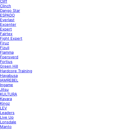
Cliff
Clinch
Dango Star
ESPADO
Everlast
Excenter
Expert
Fairtex
Fight Expert
Firuz
Fizuli
Flamma
Foersverd
Fortius
Green Hill
Hardcore Training
Hayabusa
IAMREBEL
Ingame
Jitsu
KULTURA
Kavara
Kingz
LEV
Leaders
Live Up
Lonsdale
Manto