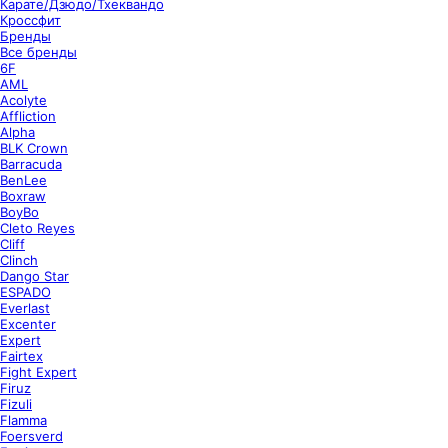
Карате/Дзюдо/Тхеквандо
Кроссфит
Бренды
Все бренды
6F
AML
Acolyte
Affliction
Alpha
BLK Crown
Barracuda
BenLee
Boxraw
BoyBo
Cleto Reyes
Cliff
Clinch
Dango Star
ESPADO
Everlast
Excenter
Expert
Fairtex
Fight Expert
Firuz
Fizuli
Flamma
Foersverd