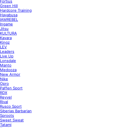
Fortius
Green Hill
Hardcore Training
Hayabusa
IAMREBEL
Ingame
Jitsu
KULTURA
Kavara
Kingz
LEV
Leaders
Live Up
Lonsdale
Manto
Medooza
New Armor
Nike
Opro
Paffen Sport
RDX
Reyvel
Rival
Rusco Sport
Siberias Barbarian
Sproots
Sweet Sweat
Tatami