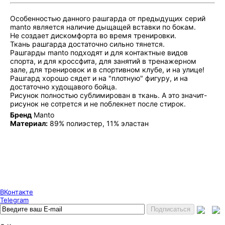
Особенностью данного рашгарда от предыдущих серий
manto является наличие дыщащей вставки по бокам.
Не создает дискомфорта во время тренировки.
Ткань рашгарда достаточно сильно тянется.
Рашгарды manto подходят и для контактные видов
спорта, и для кроссфита, для занятий в тренажерном
зале, для тренировок и в спортивном клубе, и на улице!
Рашгард хорошо сядет и на "плотную" фигуру, и на
достаточно худощавого бойца.
Рисунок полностью сублимирован в ткань. А это значит-
рисунок не сотрется и не поблекнет после стирок.
Бренд
Manto
Материал:
89% полиэстер, 11% эластан
Puncher Store
Екатеринбург, Готвальда 14
7 (800) 333 24 67
7 (800) 333 24 67
7 (343) 247 84 67
ВКонтакте
Telegram