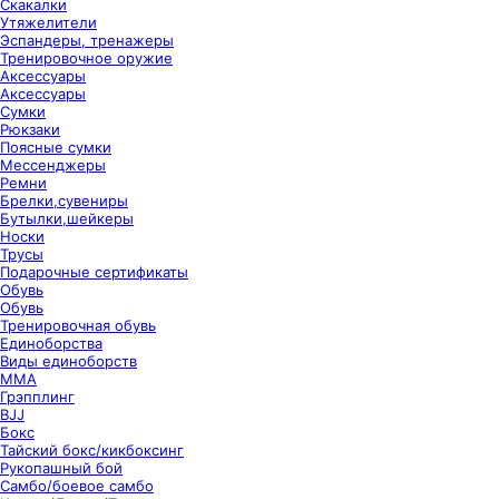
Скакалки
Утяжелители
Эспандеры, тренажеры
Тренировочное оружие
Аксессуары
Аксессуары
Сумки
Рюкзаки
Поясные сумки
Мессенджеры
Ремни
Брелки,сувениры
Бутылки,шейкеры
Носки
Трусы
Подарочные сертификаты
Обувь
Обувь
Тренировочная обувь
Единоборства
Виды единоборств
ММА
Грэпплинг
BJJ
Бокс
Тайский бокс/кикбоксинг
Рукопашный бой
Самбо/боевое самбо