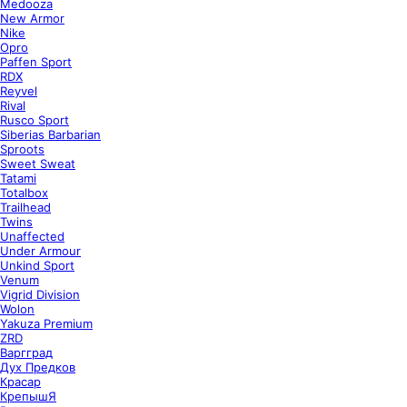
Medooza
New Armor
Nike
Opro
Paffen Sport
RDX
Reyvel
Rival
Rusco Sport
Siberias Barbarian
Sproots
Sweet Sweat
Tatami
Totalbox
Trailhead
Twins
Unaffected
Under Armour
Unkind Sport
Venum
Vigrid Division
Wolon
Yakuza Premium
ZRD
Варгград
Дух Предков
Красар
КрепышЯ