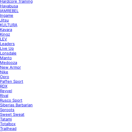
Hardcore Training
Hayabusa
IAMREBEL
Ingame
Jitsu
KULTURA
Kavara
Kingz
LEV
Leaders
Live Up
Lonsdale
Manto
Medooza
New Armor
Nike
Opro
Paffen Sport
RDX
Reyvel
Rival
Rusco Sport
Siberias Barbarian
Sproots
Sweet Sweat
Tatami
Totalbox
Trailhead