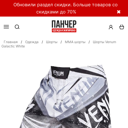
Обновили раздел скидки. Больше товаров со
скидками до 70%
✖
Главная
/
Одежда
/
Шорты
/
ММА шорты
/
Шорты Venum
Galactic White