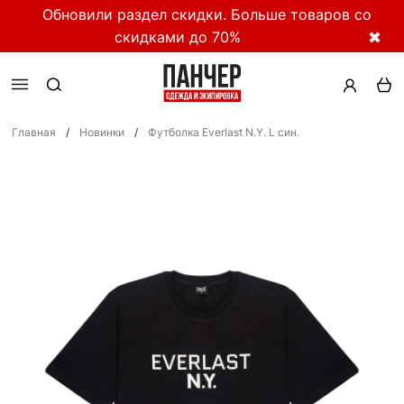
Обновили раздел скидки. Больше товаров со
скидками до 70%
✖
Главная
/
Новинки
/
Футболка Everlast N.Y. L син.