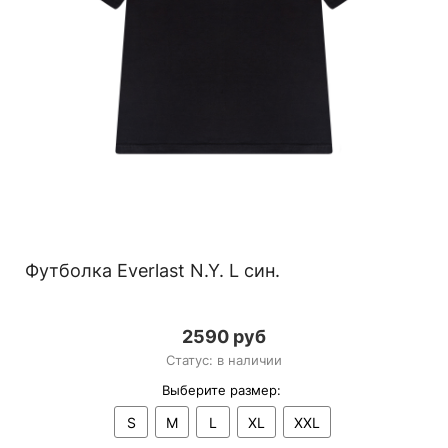
Футболка Everlast N.Y. L син.
2590 руб
Статус: в наличии
Выберите размер:
S
M
L
XL
XXL