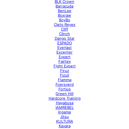
BLK Crown
Barracuda
BenLee
Boxraw
BoyBo
Cleto Reyes
Cliff
Clinch
Dango Star
ESPADO
Everlast
Excenter
Expert
Fairtex
Fight Expert
Firuz
Fizuli
Flamma
Foersverd
Fortius
Green Hill
Hardcore Training
Hayabusa
IAMREBEL
Ingame
Jitsu
KULTURA
Kavara