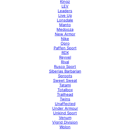
Kingz
LEV
Leaders
Live Up
Lonsdale
Manto
Medooza
New Armor
Nike
Opro
Paffen Sport
RDX
Reyvel
Rival
Rusco Sport
Siberias Barbarian
Sproots
Sweet Sweat
Tatami
Totalbox
Trailhead
Twins
Unaffected
Under Armour
Unkind Sport
Venum
Vigrid Division
Wolon