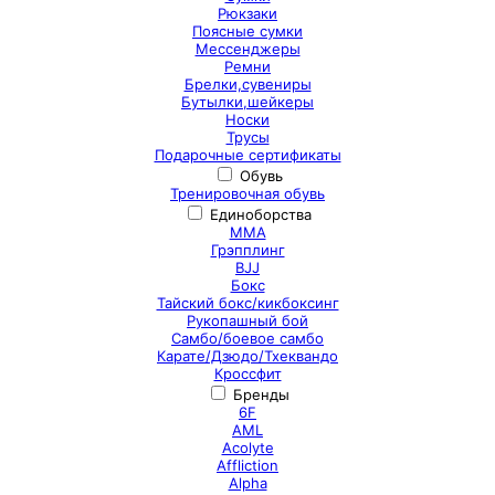
Рюкзаки
Поясные сумки
Мессенджеры
Ремни
Брелки,сувениры
Бутылки,шейкеры
Носки
Трусы
Подарочные сертификаты
Обувь
Тренировочная обувь
Единоборства
ММА
Грэпплинг
BJJ
Бокс
Тайский бокс/кикбоксинг
Рукопашный бой
Самбо/боевое самбо
Карате/Дзюдо/Тхеквандо
Кроссфит
Бренды
6F
AML
Acolyte
Affliction
Alpha