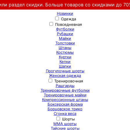
или раздел скидки. Больше товаров со скидками до 70
Новинки
Одежда
Повседневная
Футболки
Рубашки
Майки
Толстовки
Штаны
Костюмы
Куртки
Кепки
Шапки
Прогулочные шорты
Женская одежда
Тренировочная
Рашгарды
Тренировочные футболки
Тренировочные майки
Компрессионные штаны
Боксерская форма
Борцовское трико
Сгонка веса
Шорты
ММА шорты
Тайские шорты