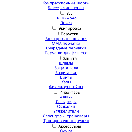
Компрессионные шорты
Боксерские шорты
BJJ
Ги, Кимоно
Пояса
Экипировка
Перчатки
Боксерские перчатки
ММА перчатки
Снарядные перчатки
Перчатки для фитнеса
Защита
Шлемы
Защита тела
Защита ног
Бинты
Капы
Фиксаторы,тейпы
Инвентарь
Мешки
Лапы,пэды
Скакалки
Утяжелители
Эспандеры, тренажеры
Тренировочное оружие
Аксессуары
Сумки