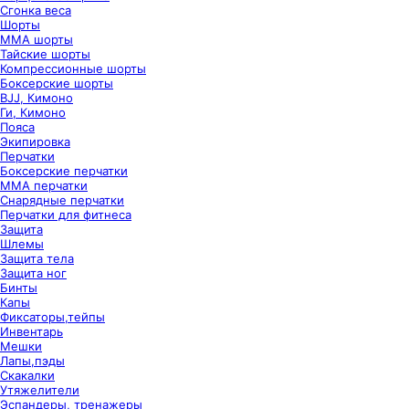
Сгонка веса
Шорты
ММА шорты
Тайские шорты
Компрессионные шорты
Боксерские шорты
BJJ, Кимоно
Ги, Кимоно
Пояса
Экипировка
Перчатки
Боксерские перчатки
ММА перчатки
Снарядные перчатки
Перчатки для фитнеса
Защита
Шлемы
Защита тела
Защита ног
Бинты
Капы
Фиксаторы,тейпы
Инвентарь
Мешки
Лапы,пэды
Скакалки
Утяжелители
Эспандеры, тренажеры