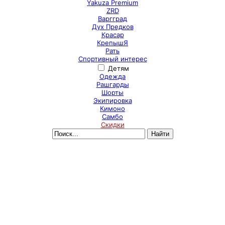
Yakuza Premium
ZRD
Варгград
Дух Предков
Красар
КрепышЯ
Рать
Спортивный интерес
Детям
Одежда
Рашгарды
Шорты
Экипировка
Кимоно
Самбо
Скидки