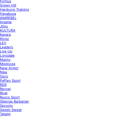
Fortius
Green Hill
Hardcore Training
Hayabusa
IAMREBEL
Ingame
Jitsu
KULTURA
Kavara
Kingz
LEV
Leaders
Live Up
Lonsdale
Manto
Medooza
New Armor
Nike
Opro
Paffen Sport
RDX
Reyvel
Rival
Rusco Sport
Siberias Barbarian
Sproots
Sweet Sweat
Tatami