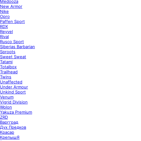
Medooza
New Armor
Nike
Opro
Paffen Sport
RDX
Reyvel
Rival
Rusco Sport
Siberias Barbarian
Sproots
Sweet Sweat
Tatami
Totalbox
Trailhead
Twins
Unaffected
Under Armour
Unkind Sport
Venum
Vigrid Division
Wolon
Yakuza Premium
ZRD
Варгград
Дух Предков
Красар
КрепышЯ