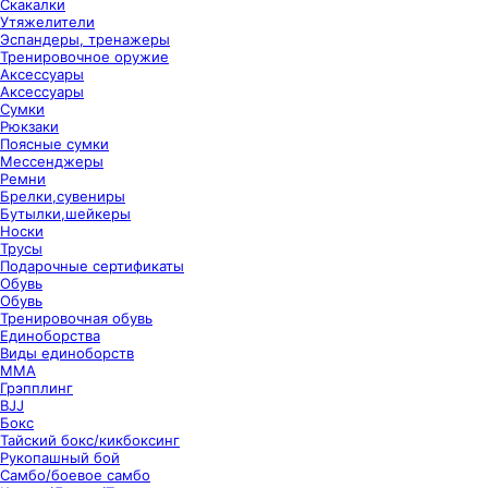
Скакалки
Утяжелители
Эспандеры, тренажеры
Тренировочное оружие
Аксессуары
Аксессуары
Сумки
Рюкзаки
Поясные сумки
Мессенджеры
Ремни
Брелки,сувениры
Бутылки,шейкеры
Носки
Трусы
Подарочные сертификаты
Обувь
Обувь
Тренировочная обувь
Единоборства
Виды единоборств
ММА
Грэпплинг
BJJ
Бокс
Тайский бокс/кикбоксинг
Рукопашный бой
Самбо/боевое самбо