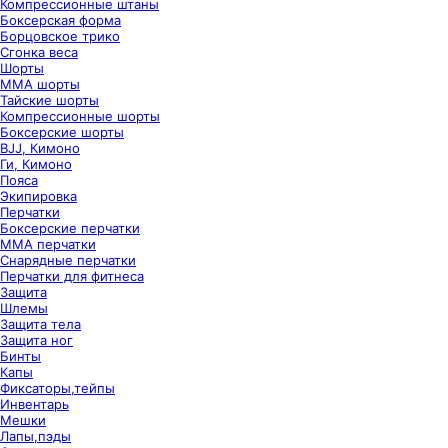
Компрессионные штаны
Боксерская форма
Борцовское трико
Сгонка веса
Шорты
ММА шорты
Тайские шорты
Компрессионные шорты
Боксерские шорты
BJJ, Кимоно
Ги, Кимоно
Пояса
Экипировка
Перчатки
Боксерские перчатки
ММА перчатки
Снарядные перчатки
Перчатки для фитнеса
Защита
Шлемы
Защита тела
Защита ног
Бинты
Капы
Фиксаторы,тейпы
Инвентарь
Мешки
Лапы,пэды