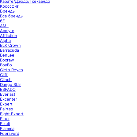
Карате/Дзюдо/Тхеквандо
Кроссфит
Бренды
Все бренды
6F
AML
Acolyte
Affliction
Alpha
BLK Crown
Barracuda
BenLee
Boxraw
BoyBo
Cleto Reyes
Cliff
Clinch
Dango Star
ESPADO
Everlast
Excenter
Expert
Fairtex
Fight Expert
Firuz
Fizuli
Flamma
Foersverd