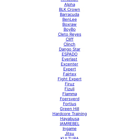
Alpha
BLK Crown
Barracuda
BenLee
Boxraw
BoyBo
Cleto Reyes
Cliff
Clinch
Dango Star
ESPADO
Everlast
Excenter
Expert
Fairtex
Fight Expert
Firuz
Fizuli
Flamma
Foersverd
Fortius
Green Hill
Hardcore Training
Hayabusa
IAMREBEL
Ingame
Jitsu
KULTURA