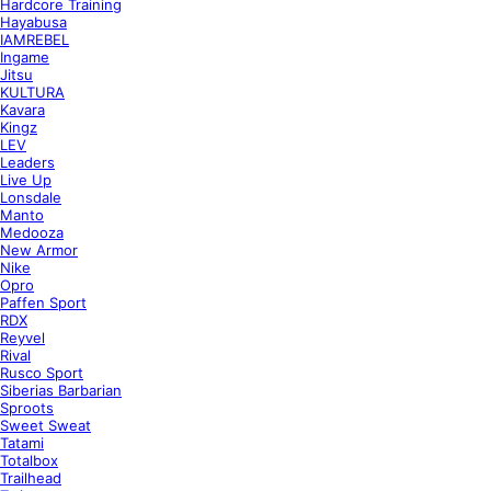
Hardcore Training
Hayabusa
IAMREBEL
Ingame
Jitsu
KULTURA
Kavara
Kingz
LEV
Leaders
Live Up
Lonsdale
Manto
Medooza
New Armor
Nike
Opro
Paffen Sport
RDX
Reyvel
Rival
Rusco Sport
Siberias Barbarian
Sproots
Sweet Sweat
Tatami
Totalbox
Trailhead