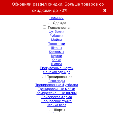
Обновили раздел скидки. Больше товаров со
скидками до 70%
✖
Новинки
Одежда
Повседневная
Футболки
Рубашки
Майки
Толстовки
Штаны
Костюмы
Куртки
Кепки
Шапки
Прогулочные шорты
Женская одежда
Тренировочная
Рашгарды
Тренировочные футболки
Тренировочные майки
Компрессионные штаны
Боксерская форма
Борцовское трико
Сгонка веса
Шорты