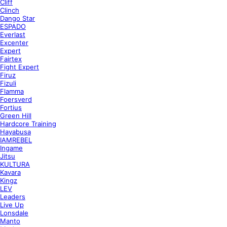
Cliff
Clinch
Dango Star
ESPADO
Everlast
Excenter
Expert
Fairtex
Fight Expert
Firuz
Fizuli
Flamma
Foersverd
Fortius
Green Hill
Hardcore Training
Hayabusa
IAMREBEL
Ingame
Jitsu
KULTURA
Kavara
Kingz
LEV
Leaders
Live Up
Lonsdale
Manto