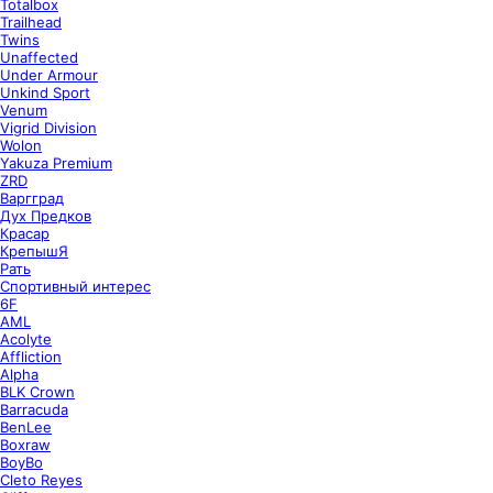
Totalbox
Trailhead
Twins
Unaffected
Under Armour
Unkind Sport
Venum
Vigrid Division
Wolon
Yakuza Premium
ZRD
Варгград
Дух Предков
Красар
КрепышЯ
Рать
Спортивный интерес
6F
AML
Acolyte
Affliction
Alpha
BLK Crown
Barracuda
BenLee
Boxraw
BoyBo
Cleto Reyes