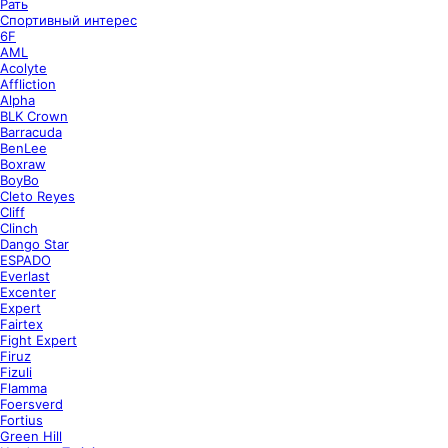
Рать
Спортивный интерес
6F
AML
Acolyte
Affliction
Alpha
BLK Crown
Barracuda
BenLee
Boxraw
BoyBo
Cleto Reyes
Cliff
Clinch
Dango Star
ESPADO
Everlast
Excenter
Expert
Fairtex
Fight Expert
Firuz
Fizuli
Flamma
Foersverd
Fortius
Green Hill