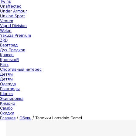
Twins
Unaffected
Under Armour
Unkind Sport
Venum
Vigrid Division
Wolon
Yakuza Premium
ZRD
Варгград
Дух Предков
Красар
КрепышЯ
Рать
Спортивный интерес
Детям
Детям
Одежда
Рашгарды
Шорты
Экипировка
Кимоно
Самбо
Скидки
Главная
/
Обувь
/
Тапочки Lonsdale Camel