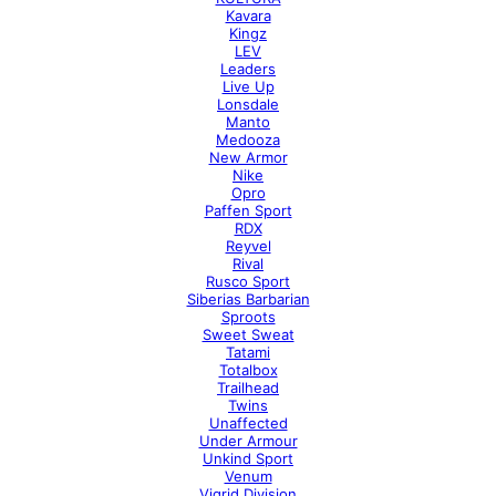
Kavara
Kingz
LEV
Leaders
Live Up
Lonsdale
Manto
Medooza
New Armor
Nike
Opro
Paffen Sport
RDX
Reyvel
Rival
Rusco Sport
Siberias Barbarian
Sproots
Sweet Sweat
Tatami
Totalbox
Trailhead
Twins
Unaffected
Under Armour
Unkind Sport
Venum
Vigrid Division