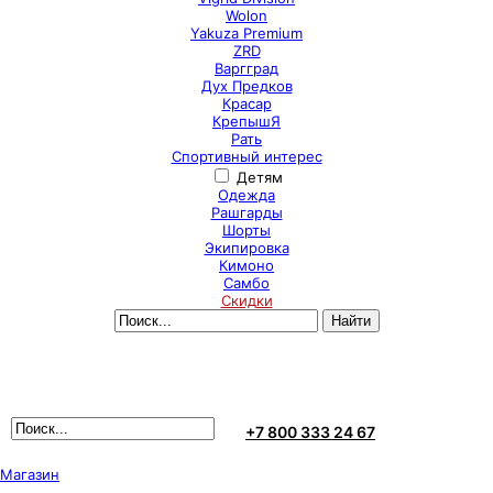
Wolon
Yakuza Premium
ZRD
Варгград
Дух Предков
Красар
КрепышЯ
Рать
Спортивный интерес
Детям
Одежда
Рашгарды
Шорты
Экипировка
Кимоно
Самбо
Скидки
+7 800 333 24 67
Магазин