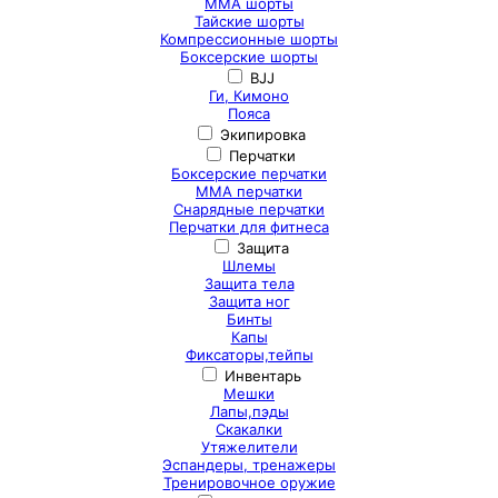
ММА шорты
Тайские шорты
Компрессионные шорты
Боксерские шорты
BJJ
Ги, Кимоно
Пояса
Экипировка
Перчатки
Боксерские перчатки
ММА перчатки
Снарядные перчатки
Перчатки для фитнеса
Защита
Шлемы
Защита тела
Защита ног
Бинты
Капы
Фиксаторы,тейпы
Инвентарь
Мешки
Лапы,пэды
Скакалки
Утяжелители
Эспандеры, тренажеры
Тренировочное оружие