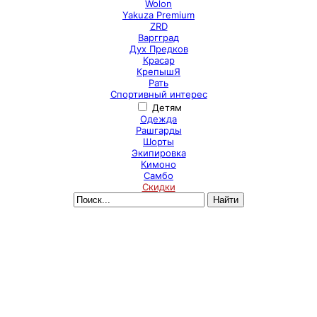
Wolon
Yakuza Premium
ZRD
Варгград
Дух Предков
Красар
КрепышЯ
Рать
Спортивный интерес
Детям
Одежда
Рашгарды
Шорты
Экипировка
Кимоно
Самбо
Скидки