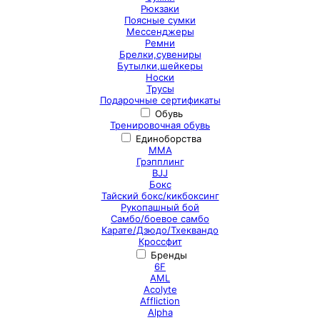
Рюкзаки
Поясные сумки
Мессенджеры
Ремни
Брелки,сувениры
Бутылки,шейкеры
Носки
Трусы
Подарочные сертификаты
Обувь
Тренировочная обувь
Единоборства
ММА
Грэпплинг
BJJ
Бокс
Тайский бокс/кикбоксинг
Рукопашный бой
Самбо/боевое самбо
Карате/Дзюдо/Тхеквандо
Кроссфит
Бренды
6F
AML
Acolyte
Affliction
Alpha