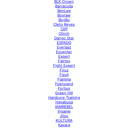
BLK Crown
Barracuda
BenLee
Boxraw
BoyBo
Cleto Reyes
Cliff
Clinch
Dango Star
ESPADO
Everlast
Excenter
Expert
Fairtex
Fight Expert
Firuz
Fizuli
Flamma
Foersverd
Fortius
Green Hill
Hardcore Training
Hayabusa
IAMREBEL
Ingame
Jitsu
KULTURA
Kavara