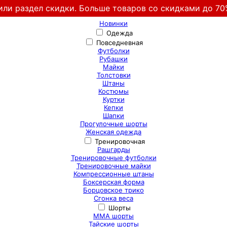
или раздел скидки. Больше товаров со скидками до 70
Новинки
Одежда
Повседневная
Футболки
Рубашки
Майки
Толстовки
Штаны
Костюмы
Куртки
Кепки
Шапки
Прогулочные шорты
Женская одежда
Тренировочная
Рашгарды
Тренировочные футболки
Тренировочные майки
Компрессионные штаны
Боксерская форма
Борцовское трико
Сгонка веса
Шорты
ММА шорты
Тайские шорты