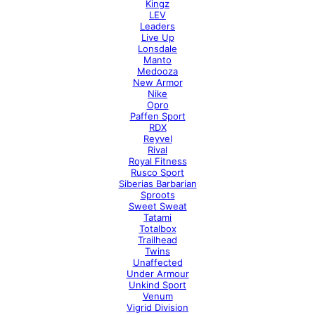
Kingz
LEV
Leaders
Live Up
Lonsdale
Manto
Medooza
New Armor
Nike
Opro
Paffen Sport
RDX
Reyvel
Rival
Royal Fitness
Rusco Sport
Siberias Barbarian
Sproots
Sweet Sweat
Tatami
Totalbox
Trailhead
Twins
Unaffected
Under Armour
Unkind Sport
Venum
Vigrid Division