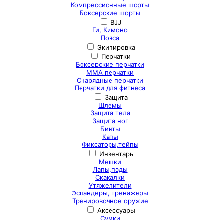
Компрессионные шорты
Боксерские шорты
BJJ
Ги, Кимоно
Пояса
Экипировка
Перчатки
Боксерские перчатки
ММА перчатки
Снарядные перчатки
Перчатки для фитнеса
Защита
Шлемы
Защита тела
Защита ног
Бинты
Капы
Фиксаторы,тейпы
Инвентарь
Мешки
Лапы,пэды
Скакалки
Утяжелители
Эспандеры, тренажеры
Тренировочное оружие
Аксессуары
Сумки