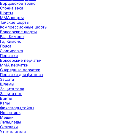
Борцовское трико
Сгонка веса
Шорты
ММА шорты
Тайские шорты
Компрессионные шорты
Боксерские шорты
BJJ, Кимоно
Ги, Кимоно
Пояса
Экипировка
Перчатки
Боксерские перчатки
ММА перчатки
Снарядные перчатки
Перчатки для фитнеса
Защита
Шлемы
Защита тела
Защита ног
Бинты
Капы
Фиксаторы,тейпы
Инвентарь
Мешки
Лапы,пэды
Скакалки
Утяжелители