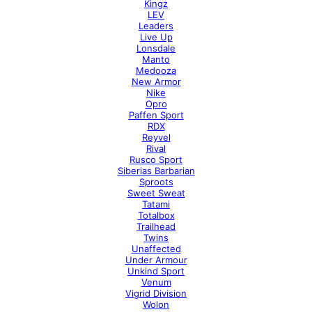
Kingz
LEV
Leaders
Live Up
Lonsdale
Manto
Medooza
New Armor
Nike
Opro
Paffen Sport
RDX
Reyvel
Rival
Rusco Sport
Siberias Barbarian
Sproots
Sweet Sweat
Tatami
Totalbox
Trailhead
Twins
Unaffected
Under Armour
Unkind Sport
Venum
Vigrid Division
Wolon