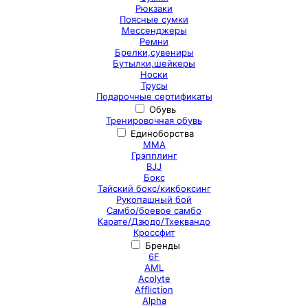
Рюкзаки
Поясные сумки
Мессенджеры
Ремни
Брелки,сувениры
Бутылки,шейкеры
Носки
Трусы
Подарочные сертификаты
Обувь
Тренировочная обувь
Единоборства
ММА
Грэпплинг
BJJ
Бокс
Тайский бокс/кикбоксинг
Рукопашный бой
Самбо/боевое самбо
Карате/Дзюдо/Тхеквандо
Кроссфит
Бренды
6F
AML
Acolyte
Affliction
Alpha