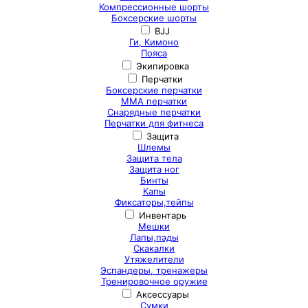
Компрессионные шорты
Боксерские шорты
BJJ
Ги, Кимоно
Пояса
Экипировка
Перчатки
Боксерские перчатки
ММА перчатки
Снарядные перчатки
Перчатки для фитнеса
Защита
Шлемы
Защита тела
Защита ног
Бинты
Капы
Фиксаторы,тейпы
Инвентарь
Мешки
Лапы,пэды
Скакалки
Утяжелители
Эспандеры, тренажеры
Тренировочное оружие
Аксессуары
Сумки