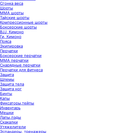
Сгонка веса
Шорты
ММА шорты
Тайские шорты
Компрессионные шорты
Боксерские шорты
BJJ, Кимоно
Ги, Кимоно
Пояса
Экипировка
Перчатки
Боксерские перчатки
ММА перчатки
Снарядные перчатки
Перчатки для фитнеса
Защита
Шлемы
Защита тела
Защита ног
Бинты
Капы
Фиксаторы,тейпы
Инвентарь
Мешки
Лапы,пэды
Скакалки
Утяжелители
Эспандеры, тренажеры