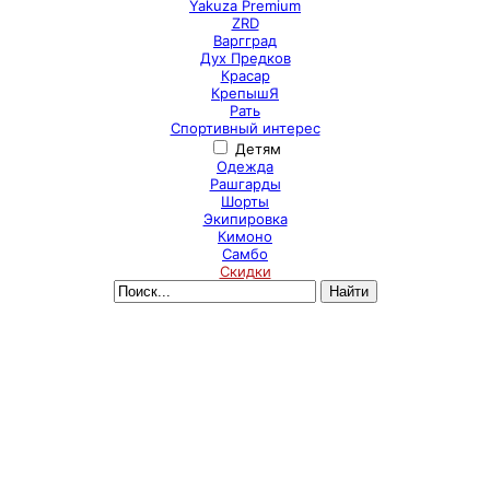
Yakuza Premium
ZRD
Варгград
Дух Предков
Красар
КрепышЯ
Рать
Спортивный интерес
Детям
Одежда
Рашгарды
Шорты
Экипировка
Кимоно
Самбо
Скидки