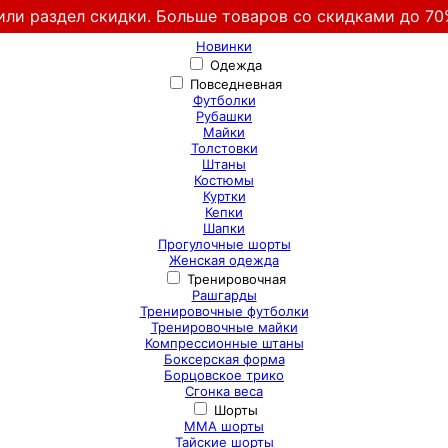
или раздел скидки. Больше товаров со скидками до 70
Новинки
Одежда
Повседневная
Футболки
Рубашки
Майки
Толстовки
Штаны
Костюмы
Куртки
Кепки
Шапки
Прогулочные шорты
Женская одежда
Тренировочная
Рашгарды
Тренировочные футболки
Тренировочные майки
Компрессионные штаны
Боксерская форма
Борцовское трико
Сгонка веса
Шорты
ММА шорты
Тайские шорты