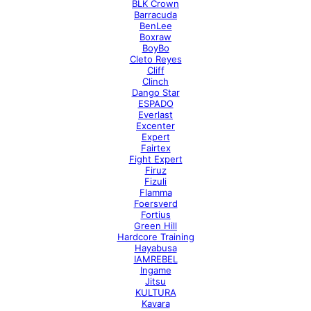
BLK Crown
Barracuda
BenLee
Boxraw
BoyBo
Cleto Reyes
Cliff
Clinch
Dango Star
ESPADO
Everlast
Excenter
Expert
Fairtex
Fight Expert
Firuz
Fizuli
Flamma
Foersverd
Fortius
Green Hill
Hardcore Training
Hayabusa
IAMREBEL
Ingame
Jitsu
KULTURA
Kavara