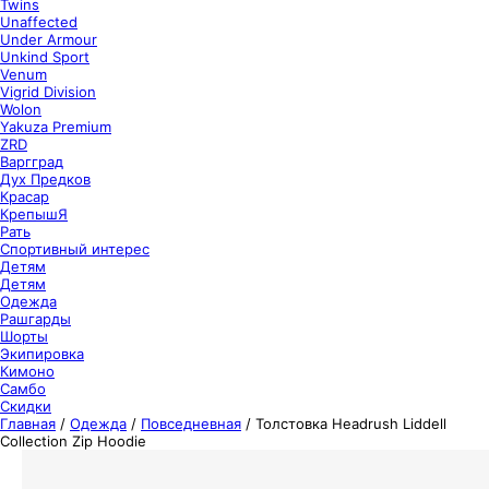
Twins
Unaffected
Under Armour
Unkind Sport
Venum
Vigrid Division
Wolon
Yakuza Premium
ZRD
Варгград
Дух Предков
Красар
КрепышЯ
Рать
Спортивный интерес
Детям
Детям
Одежда
Рашгарды
Шорты
Экипировка
Кимоно
Самбо
Скидки
Главная
/
Одежда
/
Повседневная
/
Толстовка Headrush Liddell
Collection Zip Hoodie