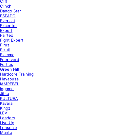
Cliff
Clinch
Dango Star
ESPADO
Everlast
Excenter
Expert
Fairtex
Fight Expert
Firuz
Fizuli
Flamma
Foersverd
Fortius
Green Hill
Hardcore Training
Hayabusa
IAMREBEL
Ingame
Jitsu
KULTURA
Kavara
Kingz
LEV
Leaders
Live Up
Lonsdale
Manto