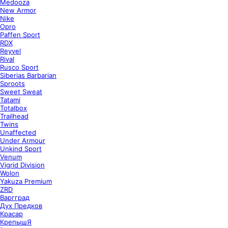
Medooza
New Armor
Nike
Opro
Paffen Sport
RDX
Reyvel
Rival
Rusco Sport
Siberias Barbarian
Sproots
Sweet Sweat
Tatami
Totalbox
Trailhead
Twins
Unaffected
Under Armour
Unkind Sport
Venum
Vigrid Division
Wolon
Yakuza Premium
ZRD
Варгград
Дух Предков
Красар
КрепышЯ