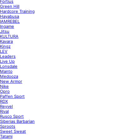
Fortius
Green Hill
Hardcore Training
Hayabusa
IAMREBEL
Ingame
Jitsu
KULTURA
Kavara
Kingz
LEV
Leaders
Live Up
Lonsdale
Manto
Medooza
New Armor
Nike
Opro
Paffen Sport
RDX
Reyvel
Rival
Rusco Sport
Siberias Barbarian
Sproots
Sweet Sweat
Tatami