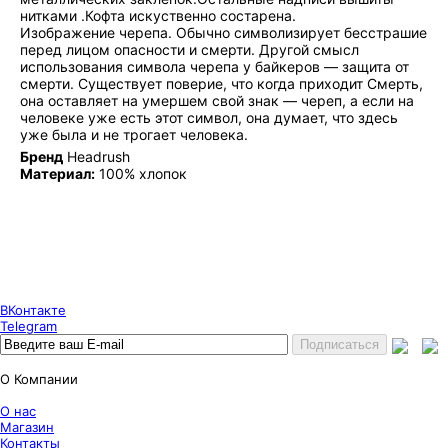
нитками .Кофта искуственно состарена.
Изображение черепа. Обычно символизирует бесстрашие
перед лицом опасности и смерти. Другой смысл
использования символа черепа у байкеров — защита от
смерти. Существует поверие, что когда приходит Смерть,
она оставляет на умершем свой знак — череп, а если на
человеке уже есть этот символ, она думает, что здесь
уже была и не трогает человека.
Бренд
Headrush
Материал:
100% хлопок
Puncher Store
Екатеринбург, Готвальда 14
7 (800) 333 24 67
7 (800) 333 24 67
7 (343) 247 84 67
ВКонтакте
Telegram
О Компании
О нас
Магазин
Контакты