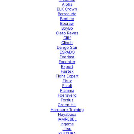
Alpha
BLK Crown
Barracuda
BenLee
Boxraw
BoyBo
Cleto Reyes
Cliff
Clinch
Dango Star
ESPADO
Everlast
Excenter
Expert
Fairtex
Fight Expert
Firuz
Fizuli
Flamma
Foersverd
Fortius
Green Hill
Hardcore Training
Hayabusa
IAMREBEL
Ingame
Jitsu
KULTURA