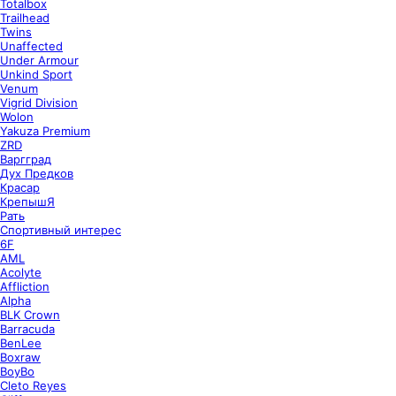
Totalbox
Trailhead
Twins
Unaffected
Under Armour
Unkind Sport
Venum
Vigrid Division
Wolon
Yakuza Premium
ZRD
Варгград
Дух Предков
Красар
КрепышЯ
Рать
Спортивный интерес
6F
AML
Acolyte
Affliction
Alpha
BLK Crown
Barracuda
BenLee
Boxraw
BoyBo
Cleto Reyes