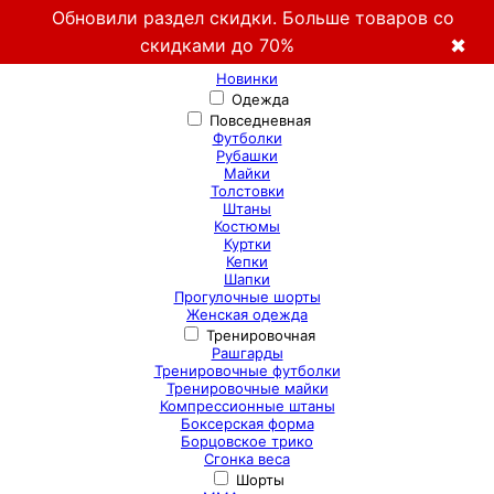
Обновили раздел скидки. Больше товаров со
скидками до 70%
✖
Новинки
Одежда
Повседневная
Футболки
Рубашки
Майки
Толстовки
Штаны
Костюмы
Куртки
Кепки
Шапки
Прогулочные шорты
Женская одежда
Тренировочная
Рашгарды
Тренировочные футболки
Тренировочные майки
Компрессионные штаны
Боксерская форма
Борцовское трико
Сгонка веса
Шорты