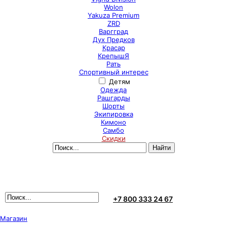
Wolon
Yakuza Premium
ZRD
Варгград
Дух Предков
Красар
КрепышЯ
Рать
Спортивный интерес
Детям
Одежда
Рашгарды
Шорты
Экипировка
Кимоно
Самбо
Скидки
+7 800 333 24 67
Магазин