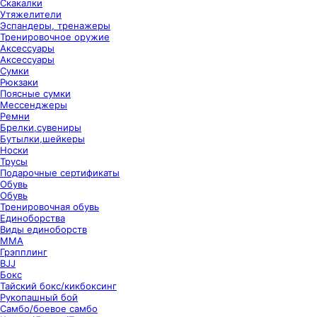
Скакалки
Утяжелители
Эспандеры, тренажеры
Тренировочное оружие
Аксессуары
Аксессуары
Сумки
Рюкзаки
Поясные сумки
Мессенджеры
Ремни
Брелки,сувениры
Бутылки,шейкеры
Носки
Трусы
Подарочные сертификаты
Обувь
Обувь
Тренировочная обувь
Единоборства
Виды единоборств
ММА
Грэпплинг
BJJ
Бокс
Тайский бокс/кикбоксинг
Рукопашный бой
Самбо/боевое самбо