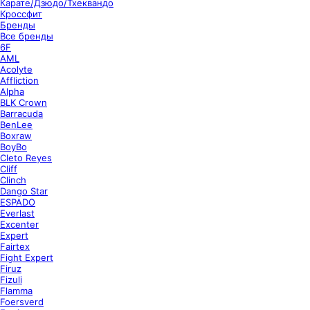
Карате/Дзюдо/Тхеквандо
Кроссфит
Бренды
Все бренды
6F
AML
Acolyte
Affliction
Alpha
BLK Crown
Barracuda
BenLee
Boxraw
BoyBo
Cleto Reyes
Cliff
Clinch
Dango Star
ESPADO
Everlast
Excenter
Expert
Fairtex
Fight Expert
Firuz
Fizuli
Flamma
Foersverd