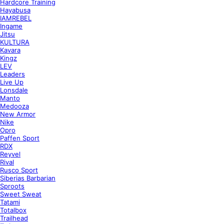
Hardcore Training
Hayabusa
IAMREBEL
Ingame
Jitsu
KULTURA
Kavara
Kingz
LEV
Leaders
Live Up
Lonsdale
Manto
Medooza
New Armor
Nike
Opro
Paffen Sport
RDX
Reyvel
Rival
Rusco Sport
Siberias Barbarian
Sproots
Sweet Sweat
Tatami
Totalbox
Trailhead