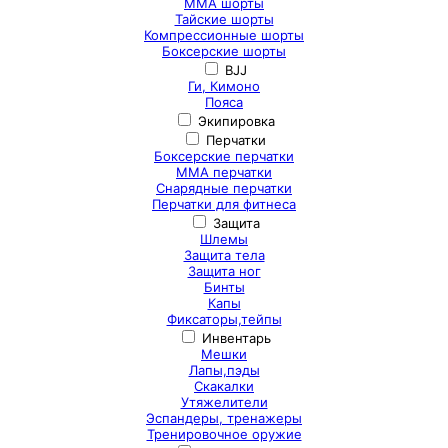
ММА шорты
Тайские шорты
Компрессионные шорты
Боксерские шорты
BJJ
Ги, Кимоно
Пояса
Экипировка
Перчатки
Боксерские перчатки
ММА перчатки
Снарядные перчатки
Перчатки для фитнеса
Защита
Шлемы
Защита тела
Защита ног
Бинты
Капы
Фиксаторы,тейпы
Инвентарь
Мешки
Лапы,пэды
Скакалки
Утяжелители
Эспандеры, тренажеры
Тренировочное оружие