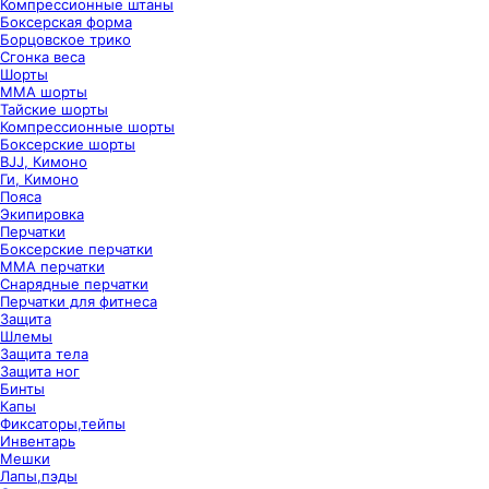
Компрессионные штаны
Боксерская форма
Борцовское трико
Сгонка веса
Шорты
ММА шорты
Тайские шорты
Компрессионные шорты
Боксерские шорты
BJJ, Кимоно
Ги, Кимоно
Пояса
Экипировка
Перчатки
Боксерские перчатки
ММА перчатки
Снарядные перчатки
Перчатки для фитнеса
Защита
Шлемы
Защита тела
Защита ног
Бинты
Капы
Фиксаторы,тейпы
Инвентарь
Мешки
Лапы,пэды