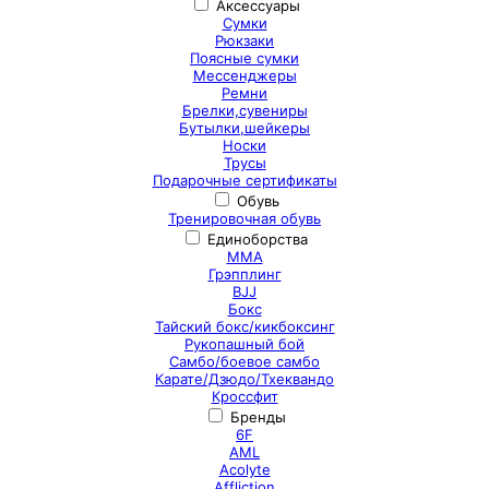
Аксессуары
Сумки
Рюкзаки
Поясные сумки
Мессенджеры
Ремни
Брелки,сувениры
Бутылки,шейкеры
Носки
Трусы
Подарочные сертификаты
Обувь
Тренировочная обувь
Единоборства
ММА
Грэпплинг
BJJ
Бокс
Тайский бокс/кикбоксинг
Рукопашный бой
Самбо/боевое самбо
Карате/Дзюдо/Тхеквандо
Кроссфит
Бренды
6F
AML
Acolyte
Affliction