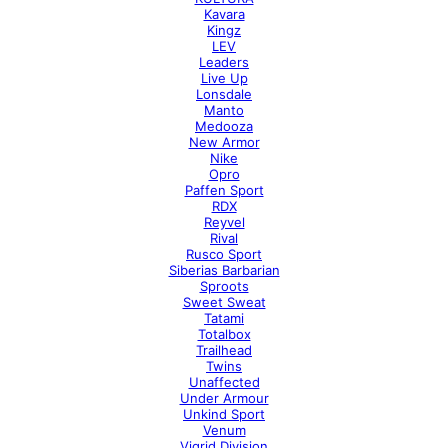
Kavara
Kingz
LEV
Leaders
Live Up
Lonsdale
Manto
Medooza
New Armor
Nike
Opro
Paffen Sport
RDX
Reyvel
Rival
Rusco Sport
Siberias Barbarian
Sproots
Sweet Sweat
Tatami
Totalbox
Trailhead
Twins
Unaffected
Under Armour
Unkind Sport
Venum
Vigrid Division