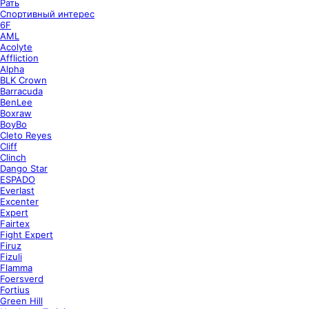
Рать
Спортивный интерес
6F
AML
Acolyte
Affliction
Alpha
BLK Crown
Barracuda
BenLee
Boxraw
BoyBo
Cleto Reyes
Cliff
Clinch
Dango Star
ESPADO
Everlast
Excenter
Expert
Fairtex
Fight Expert
Firuz
Fizuli
Flamma
Foersverd
Fortius
Green Hill