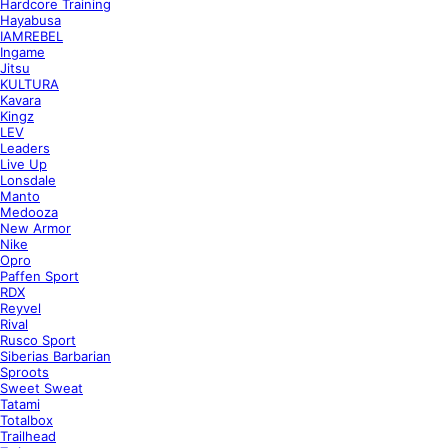
Hardcore Training
Hayabusa
IAMREBEL
Ingame
Jitsu
KULTURA
Kavara
Kingz
LEV
Leaders
Live Up
Lonsdale
Manto
Medooza
New Armor
Nike
Opro
Paffen Sport
RDX
Reyvel
Rival
Rusco Sport
Siberias Barbarian
Sproots
Sweet Sweat
Tatami
Totalbox
Trailhead