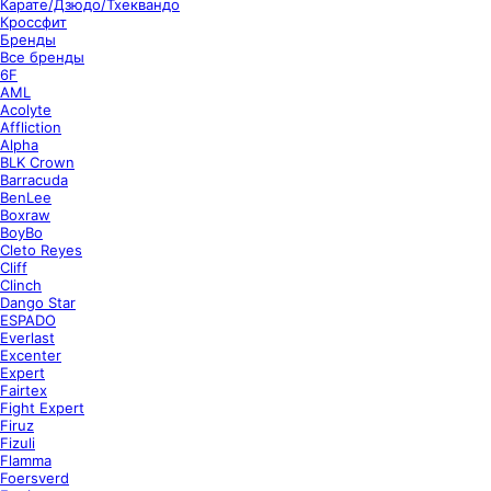
Карате/Дзюдо/Тхеквандо
Кроссфит
Бренды
Все бренды
6F
AML
Acolyte
Affliction
Alpha
BLK Crown
Barracuda
BenLee
Boxraw
BoyBo
Cleto Reyes
Cliff
Clinch
Dango Star
ESPADO
Everlast
Excenter
Expert
Fairtex
Fight Expert
Firuz
Fizuli
Flamma
Foersverd