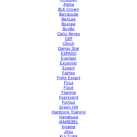
Alpha
BLK Crown
Barracuda
BenLee
Boxraw
BoyBo
Cleto Reyes
Cliff
Clinch
Dango Star
ESPADO
Everlast
Excenter
Expert
Fairtex
Fight Expert
Firuz
Fizuli
Flamma
Foersverd
Fortius
Green Hill
Hardcore Training
Hayabusa
IAMREBEL
Ingame
Jitsu
KULTURA