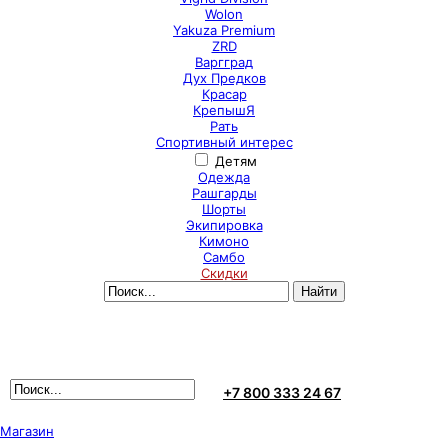
Wolon
Yakuza Premium
ZRD
Варгград
Дух Предков
Красар
КрепышЯ
Рать
Спортивный интерес
Детям
Одежда
Рашгарды
Шорты
Экипировка
Кимоно
Самбо
Скидки
+7 800 333 24 67
Магазин