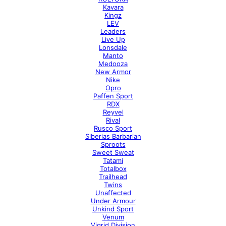
Kavara
Kingz
LEV
Leaders
Live Up
Lonsdale
Manto
Medooza
New Armor
Nike
Opro
Paffen Sport
RDX
Reyvel
Rival
Rusco Sport
Siberias Barbarian
Sproots
Sweet Sweat
Tatami
Totalbox
Trailhead
Twins
Unaffected
Under Armour
Unkind Sport
Venum
Vigrid Division