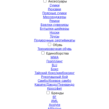
Аксессуары
Сумки
Рюкзаки
Поясные сумки
Мессенджеры
Ремни
Брелки,сувениры
Бутылки,шейкеры
Носки
Трусы
Подарочные сертификаты
Обувь
Тренировочная обувь
Единоборства
ММА
Грэпплинг
BJJ
Бокс
Тайский бокс/кикбоксинг
Рукопашный бой
Самбо/боевое самбо
Карате/Дзюдо/Тхеквандо
Кроссфит
Бренды
6F
AML
Acolyte
Affliction