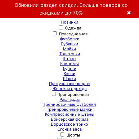
Обновили раздел скидки. Больше товаров со
скидками до 70%
✖
Новинки
Одежда
Повседневная
Футболки
Рубашки
Майки
Толстовки
Штаны
Костюмы
Куртки
Кепки
Шапки
Прогулочные шорты
Женская одежда
Тренировочная
Рашгарды
Тренировочные футболки
Тренировочные майки
Компрессионные штаны
Боксерская форма
Борцовское трико
Сгонка веса
Шорты