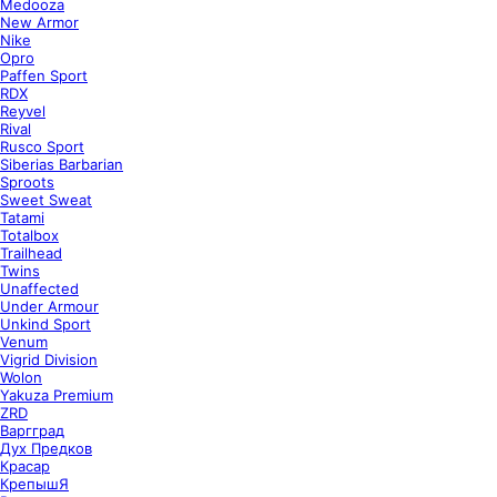
Medooza
New Armor
Nike
Opro
Paffen Sport
RDX
Reyvel
Rival
Rusco Sport
Siberias Barbarian
Sproots
Sweet Sweat
Tatami
Totalbox
Trailhead
Twins
Unaffected
Under Armour
Unkind Sport
Venum
Vigrid Division
Wolon
Yakuza Premium
ZRD
Варгград
Дух Предков
Красар
КрепышЯ