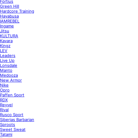
Fortius
Green Hill
Hardcore Training
Hayabusa
IAMREBEL
Ingame
Jitsu
KULTURA
Kavara
Kingz
LEV
Leaders
Live Up
Lonsdale
Manto
Medooza
New Armor
Nike
Opro
Paffen Sport
RDX
Reyvel
Rival
Rusco Sport
Siberias Barbarian
Sproots
Sweet Sweat
Tatami