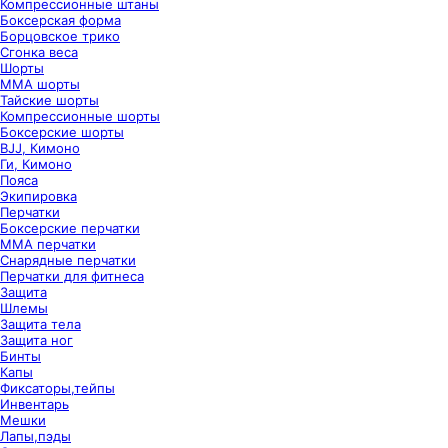
Компрессионные штаны
Боксерская форма
Борцовское трико
Сгонка веса
Шорты
ММА шорты
Тайские шорты
Компрессионные шорты
Боксерские шорты
BJJ, Кимоно
Ги, Кимоно
Пояса
Экипировка
Перчатки
Боксерские перчатки
ММА перчатки
Снарядные перчатки
Перчатки для фитнеса
Защита
Шлемы
Защита тела
Защита ног
Бинты
Капы
Фиксаторы,тейпы
Инвентарь
Мешки
Лапы,пэды