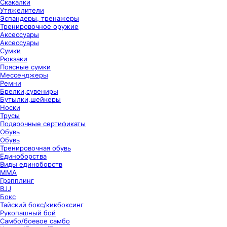
Скакалки
Утяжелители
Эспандеры, тренажеры
Тренировочное оружие
Аксессуары
Аксессуары
Сумки
Рюкзаки
Поясные сумки
Мессенджеры
Ремни
Брелки,сувениры
Бутылки,шейкеры
Носки
Трусы
Подарочные сертификаты
Обувь
Обувь
Тренировочная обувь
Единоборства
Виды единоборств
ММА
Грэпплинг
BJJ
Бокс
Тайский бокс/кикбоксинг
Рукопашный бой
Самбо/боевое самбо