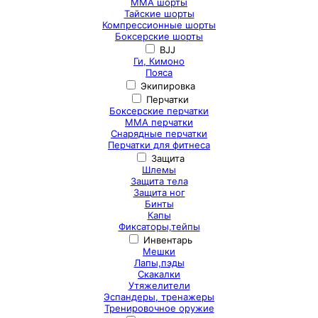
ММА шорты
Тайские шорты
Компрессионные шорты
Боксерские шорты
BJJ
Ги, Кимоно
Пояса
Экипировка
Перчатки
Боксерские перчатки
ММА перчатки
Снарядные перчатки
Перчатки для фитнеса
Защита
Шлемы
Защита тела
Защита ног
Бинты
Капы
Фиксаторы,тейпы
Инвентарь
Мешки
Лапы,пэды
Скакалки
Утяжелители
Эспандеры, тренажеры
Тренировочное оружие