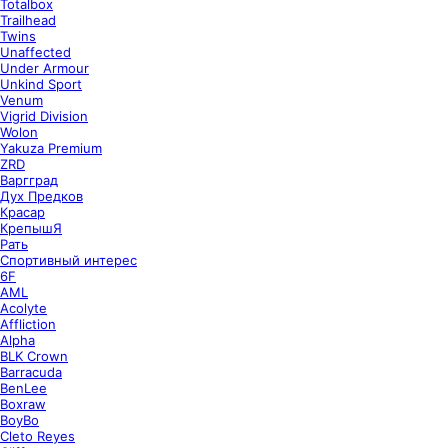
Totalbox
Trailhead
Twins
Unaffected
Under Armour
Unkind Sport
Venum
Vigrid Division
Wolon
Yakuza Premium
ZRD
Варгград
Дух Предков
Красар
КрепышЯ
Рать
Спортивный интерес
6F
AML
Acolyte
Affliction
Alpha
BLK Crown
Barracuda
BenLee
Boxraw
BoyBo
Cleto Reyes