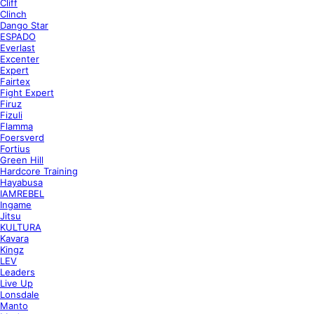
Cliff
Clinch
Dango Star
ESPADO
Everlast
Excenter
Expert
Fairtex
Fight Expert
Firuz
Fizuli
Flamma
Foersverd
Fortius
Green Hill
Hardcore Training
Hayabusa
IAMREBEL
Ingame
Jitsu
KULTURA
Kavara
Kingz
LEV
Leaders
Live Up
Lonsdale
Manto