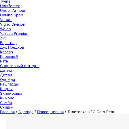
Twins
Unaffected
Under Armour
Unkind Sport
Venum
Vigrid Division
Wolon
Yakuza Premium
ZRD
Варгград
Дух Предков
Красар
КрепышЯ
Рать
Спортивный интерес
Детям
Детям
Одежда
Рашгарды
Шорты
Экипировка
Кимоно
Самбо
Скидки
Главная
/
Одежда
/
Повседневная
/
Толстовка UFC Octo Reat