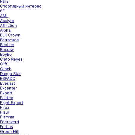
Рать
Спортивный интерес
6F
AML
Acolyte
Affliction
Alpha
BLK Crown
Barracuda
BenLee
Boxraw
BoyBo
Cleto Reyes
Cliff
Clinch
Dango Star
ESPADO
Everlast
Excenter
Expert
Fairtex
Fight Expert
Firuz
Fizuli
Flamma
Foersverd
Fortius
Green Hill