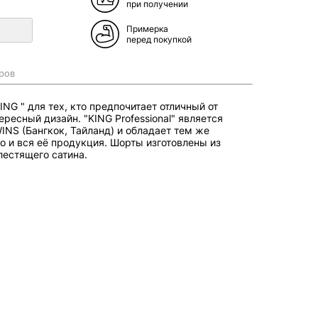
при получении
Примерка
перед покупкой
ров
NG " для тех, кто предпочитает отличный от
ересный дизайн. "KING Professional" является
INS (Бангкок, Тайланд) и обладает тем же
о и вся её продукция. Шорты изготовлены из
лестящего сатина.