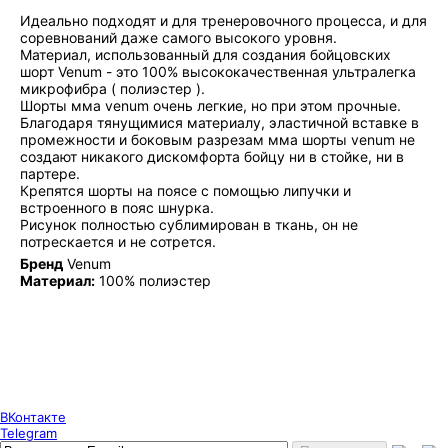
Идеально подходят и для тренеровочного процесса, и для
соревнований даже самого высокого уровня.
Материал, использованный для создания бойцовских
шорт Venum - это 100% высококачественная ультралегка
микрофибра ( полиэстер ).
Шорты мма venum очень легкие, но при этом прочные.
Благодаря тянущимися материалу, эластичной вставке в
промежности и боковым разрезам мма шорты venum не
создают никакого дискомфорта бойцу ни в стойке, ни в
партере.
Крепятся шорты на поясе с помощью липучки и
встроенного в пояс шнурка.
Рисунок полностью сублимирован в ткань, он не
потрескается и не сотрется.
Бренд
Venum
Материал:
100% полиэстер
Puncher Store
Екатеринбург, Готвальда 14
7 (800) 333 24 67
7 (800) 333 24 67
7 (343) 247 84 67
ВКонтакте
Telegram