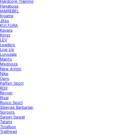
Hardcore Training
Hayabusa
IAMREBEL
Ingame
Jitsu
KULTURA
Kavara
Kingz
LEV
Leaders
Live Up
Lonsdale
Manto
Medooza
New Armor
Nike
Opro
Paffen Sport
RDX
Reyvel
Rival
Rusco Sport
Siberias Barbarian
Sproots
Sweet Sweat
Tatami
Totalbox
Trailhead