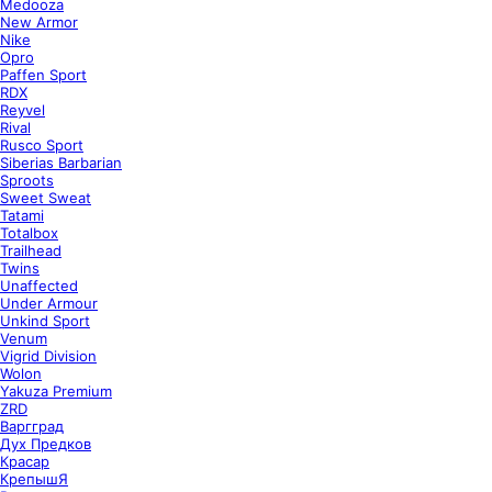
Medooza
New Armor
Nike
Opro
Paffen Sport
RDX
Reyvel
Rival
Rusco Sport
Siberias Barbarian
Sproots
Sweet Sweat
Tatami
Totalbox
Trailhead
Twins
Unaffected
Under Armour
Unkind Sport
Venum
Vigrid Division
Wolon
Yakuza Premium
ZRD
Варгград
Дух Предков
Красар
КрепышЯ