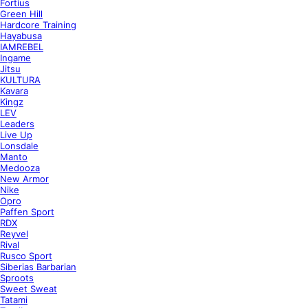
Fortius
Green Hill
Hardcore Training
Hayabusa
IAMREBEL
Ingame
Jitsu
KULTURA
Kavara
Kingz
LEV
Leaders
Live Up
Lonsdale
Manto
Medooza
New Armor
Nike
Opro
Paffen Sport
RDX
Reyvel
Rival
Rusco Sport
Siberias Barbarian
Sproots
Sweet Sweat
Tatami