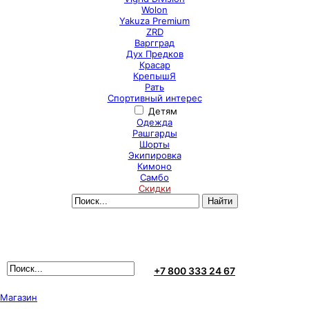
Wolon
Yakuza Premium
ZRD
Варгград
Дух Предков
Красар
КрепышЯ
Рать
Спортивный интерес
Детям
Одежда
Рашгарды
Шорты
Экипировка
Кимоно
Самбо
Скидки
+7 800 333 24 67
Магазин