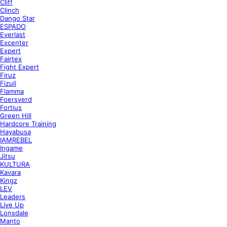
Cliff
Clinch
Dango Star
ESPADO
Everlast
Excenter
Expert
Fairtex
Fight Expert
Firuz
Fizuli
Flamma
Foersverd
Fortius
Green Hill
Hardcore Training
Hayabusa
IAMREBEL
Ingame
Jitsu
KULTURA
Kavara
Kingz
LEV
Leaders
Live Up
Lonsdale
Manto