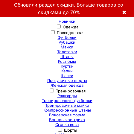
Обновили раздел скидки. Больше товаров со
скидками до 70%
✖
Новинки
Одежда
Повседневная
Футболки
Рубашки
Майки
Толстовки
Штаны
Костюмы
Куртки
Кепки
Шапки
Прогулочные шорты
Женская одежда
Тренировочная
Рашгарды
Тренировочные футболки
Тренировочные майки
Компрессионные штаны
Боксерская форма
Борцовское трико
Сгонка веса
Шорты