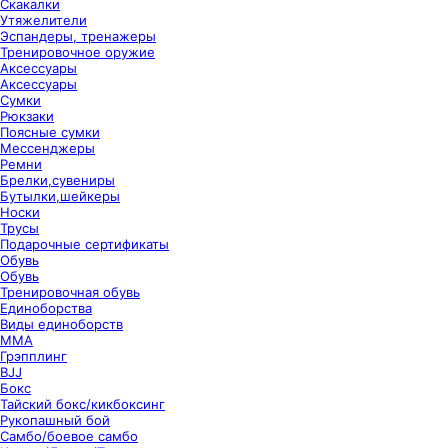
Скакалки
Утяжелители
Эспандеры, тренажеры
Тренировочное оружие
Аксессуары
Аксессуары
Сумки
Рюкзаки
Поясные сумки
Мессенджеры
Ремни
Брелки,сувениры
Бутылки,шейкеры
Носки
Трусы
Подарочные сертификаты
Обувь
Обувь
Тренировочная обувь
Единоборства
Виды единоборств
ММА
Грэпплинг
BJJ
Бокс
Тайский бокс/кикбоксинг
Рукопашный бой
Самбо/боевое самбо