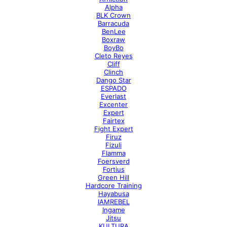
Alpha
BLK Crown
Barracuda
BenLee
Boxraw
BoyBo
Cleto Reyes
Cliff
Clinch
Dango Star
ESPADO
Everlast
Excenter
Expert
Fairtex
Fight Expert
Firuz
Fizuli
Flamma
Foersverd
Fortius
Green Hill
Hardcore Training
Hayabusa
IAMREBEL
Ingame
Jitsu
KULTURA