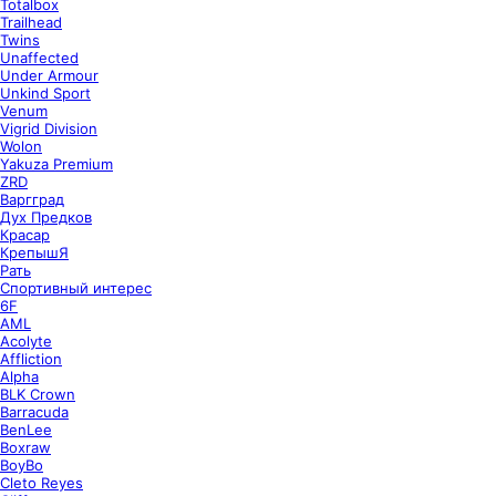
Totalbox
Trailhead
Twins
Unaffected
Under Armour
Unkind Sport
Venum
Vigrid Division
Wolon
Yakuza Premium
ZRD
Варгград
Дух Предков
Красар
КрепышЯ
Рать
Спортивный интерес
6F
AML
Acolyte
Affliction
Alpha
BLK Crown
Barracuda
BenLee
Boxraw
BoyBo
Cleto Reyes