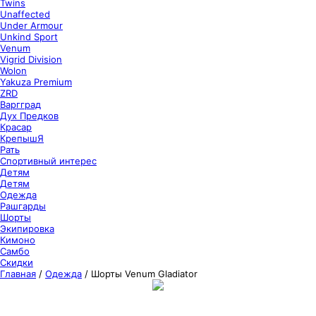
Twins
Unaffected
Under Armour
Unkind Sport
Venum
Vigrid Division
Wolon
Yakuza Premium
ZRD
Варгград
Дух Предков
Красар
КрепышЯ
Рать
Спортивный интерес
Детям
Детям
Одежда
Рашгарды
Шорты
Экипировка
Кимоно
Самбо
Скидки
Главная
/
Одежда
/
Шорты Venum Gladiator