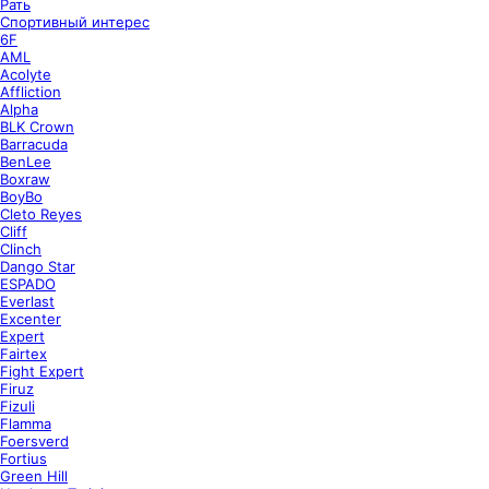
Рать
Спортивный интерес
6F
AML
Acolyte
Affliction
Alpha
BLK Crown
Barracuda
BenLee
Boxraw
BoyBo
Cleto Reyes
Cliff
Clinch
Dango Star
ESPADO
Everlast
Excenter
Expert
Fairtex
Fight Expert
Firuz
Fizuli
Flamma
Foersverd
Fortius
Green Hill