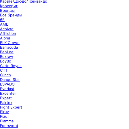
Карате/Дзюдо/Тхеквандо
Кроссфит
Бренды
Все бренды
6F
AML
Acolyte
Affliction
Alpha
BLK Crown
Barracuda
BenLee
Boxraw
BoyBo
Cleto Reyes
Cliff
Clinch
Dango Star
ESPADO
Everlast
Excenter
Expert
Fairtex
Fight Expert
Firuz
Fizuli
Flamma
Foersverd