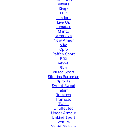
Kavara
Kingz
LEV
Leaders
Live Up
Lonsdale
Manto
Medooza
New Armor
Nike
Opro
Paffen Sport
RDX
Reyvel
Rival
Rusco Sport
Siberias Barbarian
Sproots
Sweet Sweat
Tatami
Totalbox
Trailhead
Twins
Unaffected
Under Armour
Unkind Sport
Venum
Vigrid Division