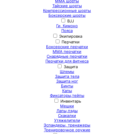
ММА шорты
Тайские шорты
Компрессионные шорты
Боксерские шорты
BJJ
Ги, Кимоно
Пояса
Экипировка
Перчатки
Боксерские перчатки
ММА перчатки
Снарядные перчатки
Перчатки для фитнеса
Защита
Шлемы
Защита тела
Защита ног
Бинты
Капы
Фиксаторы,тейпы
Инвентарь
Мешки
Лапы,пэды
Скакалки
Утяжелители
Эспандеры, тренажеры
Тренировочное оружие