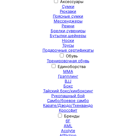
Аксессуары
Сумки
Рюкзаки
Поясные сумки
Мессенджеры
Ремни
Брелки,сувениры
Бутылки,шейкеры
Носки
Трусы
Подарочные сертификаты
Обувь
Тренировочная обувь
Единоборства
ММА
Грэпплинг
BJJ
Бокс
Тайский бокс/кикбоксинг
Рукопашный бой
Самбо/боевое самбо
Карате/Дзюдо/Тхеквандо
Кроссфит
Бренды
6F
AML
Acolyte
Affliction