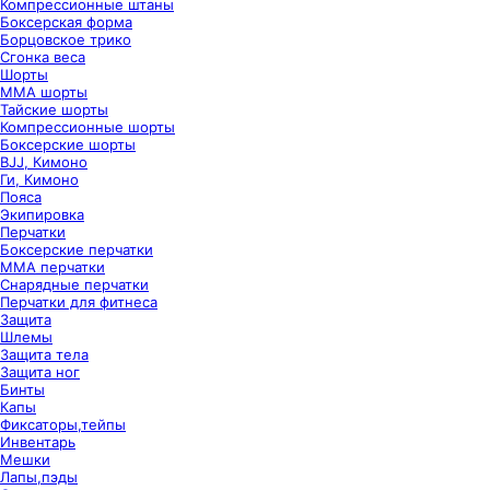
Компрессионные штаны
Боксерская форма
Борцовское трико
Сгонка веса
Шорты
ММА шорты
Тайские шорты
Компрессионные шорты
Боксерские шорты
BJJ, Кимоно
Ги, Кимоно
Пояса
Экипировка
Перчатки
Боксерские перчатки
ММА перчатки
Снарядные перчатки
Перчатки для фитнеса
Защита
Шлемы
Защита тела
Защита ног
Бинты
Капы
Фиксаторы,тейпы
Инвентарь
Мешки
Лапы,пэды