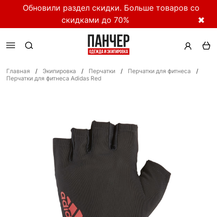
Обновили раздел скидки. Больше товаров со
скидками до 70%
✖
Главная
/
Экипировка
/
Перчатки
/
Перчатки для фитнеса
/
Перчатки для фитнеса Adidas Red