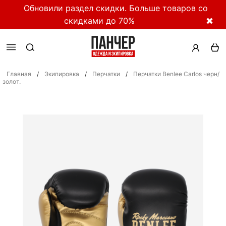
Обновили раздел скидки. Больше товаров со
скидками до 70%
✖
Главная
/
Экипировка
/
Перчатки
/
Перчатки Benlee Carlos черн/
золот.