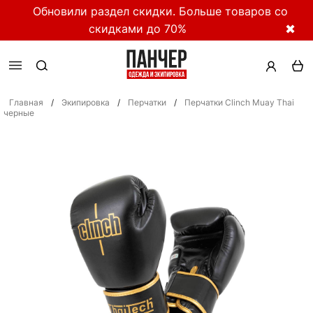
Обновили раздел скидки. Больше товаров со
скидками до 70%
✖
Главная
/
Экипировка
/
Перчатки
/
Перчатки Clinch Muay Thai
черные