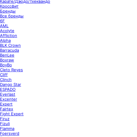
Карате/Дзюдо/Тхеквандо
Кроссфит
Бренды
Все бренды
6F
AML
Acolyte
Affliction
Alpha
BLK Crown
Barracuda
BenLee
Boxraw
BoyBo
Cleto Reyes
Cliff
Clinch
Dango Star
ESPADO
Everlast
Excenter
Expert
Fairtex
Fight Expert
Firuz
Fizuli
Flamma
Foersverd