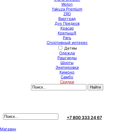
Wolon
Yakuza Premium
ZRD
Варгград
Дух Предков
Красар
КрепышЯ
Рать
Спортивный интерес
Детям
Одежда
Рашгарды
Шорты
Экипировка
Кимоно
Самбо
Скидки
+7 800 333 24 67
Магазин