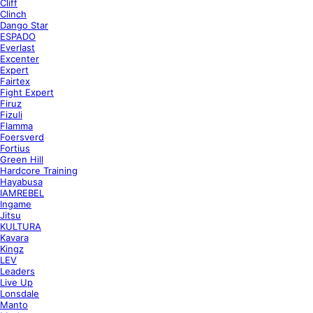
Cliff
Clinch
Dango Star
ESPADO
Everlast
Excenter
Expert
Fairtex
Fight Expert
Firuz
Fizuli
Flamma
Foersverd
Fortius
Green Hill
Hardcore Training
Hayabusa
IAMREBEL
Ingame
Jitsu
KULTURA
Kavara
Kingz
LEV
Leaders
Live Up
Lonsdale
Manto