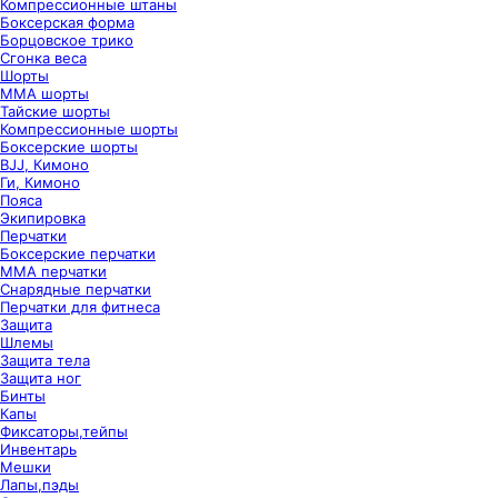
Компрессионные штаны
Боксерская форма
Борцовское трико
Сгонка веса
Шорты
ММА шорты
Тайские шорты
Компрессионные шорты
Боксерские шорты
BJJ, Кимоно
Ги, Кимоно
Пояса
Экипировка
Перчатки
Боксерские перчатки
ММА перчатки
Снарядные перчатки
Перчатки для фитнеса
Защита
Шлемы
Защита тела
Защита ног
Бинты
Капы
Фиксаторы,тейпы
Инвентарь
Мешки
Лапы,пэды