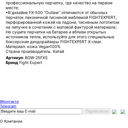
профессиональную перчатку, где качество на первом
месте;
•В дизайне FX-500 “Outlaw” отличаются от обычных
перчаток лаконичной тисненой эмблемой FIGHTEXPERT,
перфорированной кожей на ладони, тисненым логотипом
на липучке в сочетании с матовой фактурой материала;
Не сушите перчатки на батарее и вблизи открытых
источников тепла, используйте для этого специальные
боксерские деодорайзеры FIGHTEXPERT X-clear.
Материал: кожа Vegan100%
Страна производитель: Китай
Артикул:
BGW-25FX5
Бренд
Fight Expert
Puncher Store
Екатеринбург, Готвальда 14
7 (800) 333 24 67
7 (800) 333 24 67
7 (343) 247 84 67
ВКонтакте
Telegram
О Компании