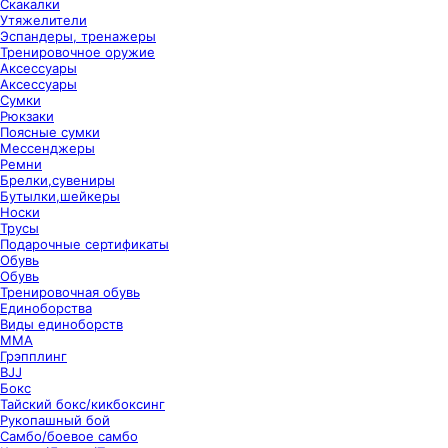
Скакалки
Утяжелители
Эспандеры, тренажеры
Тренировочное оружие
Аксессуары
Аксессуары
Сумки
Рюкзаки
Поясные сумки
Мессенджеры
Ремни
Брелки,сувениры
Бутылки,шейкеры
Носки
Трусы
Подарочные сертификаты
Обувь
Обувь
Тренировочная обувь
Единоборства
Виды единоборств
ММА
Грэпплинг
BJJ
Бокс
Тайский бокс/кикбоксинг
Рукопашный бой
Самбо/боевое самбо