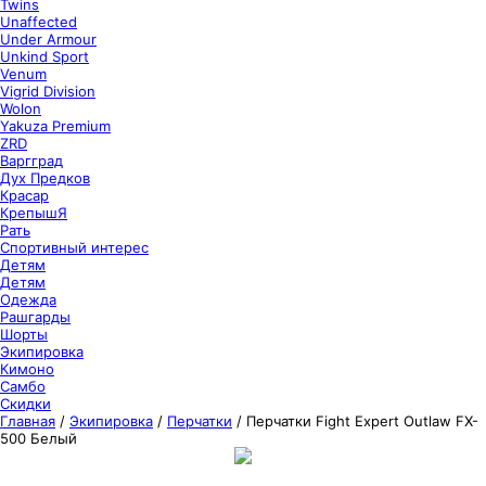
Twins
Unaffected
Under Armour
Unkind Sport
Venum
Vigrid Division
Wolon
Yakuza Premium
ZRD
Варгград
Дух Предков
Красар
КрепышЯ
Рать
Спортивный интерес
Детям
Детям
Одежда
Рашгарды
Шорты
Экипировка
Кимоно
Самбо
Скидки
Главная
/
Экипировка
/
Перчатки
/
Перчатки Fight Expert Outlaw FX-
500 Белый