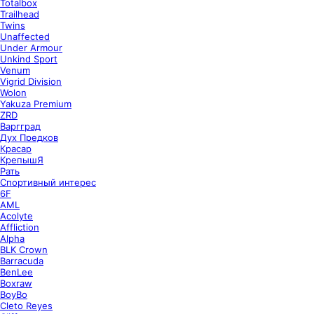
Totalbox
Trailhead
Twins
Unaffected
Under Armour
Unkind Sport
Venum
Vigrid Division
Wolon
Yakuza Premium
ZRD
Варгград
Дух Предков
Красар
КрепышЯ
Рать
Спортивный интерес
6F
AML
Acolyte
Affliction
Alpha
BLK Crown
Barracuda
BenLee
Boxraw
BoyBo
Cleto Reyes