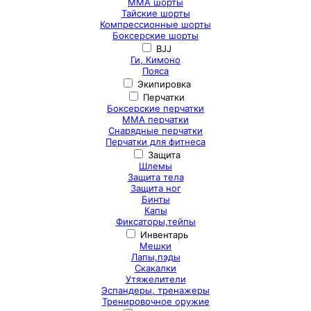
ММА шорты
Тайские шорты
Компрессионные шорты
Боксерские шорты
BJJ
Ги, Кимоно
Пояса
Экипировка
Перчатки
Боксерские перчатки
ММА перчатки
Снарядные перчатки
Перчатки для фитнеса
Защита
Шлемы
Защита тела
Защита ног
Бинты
Капы
Фиксаторы,тейпы
Инвентарь
Мешки
Лапы,пэды
Скакалки
Утяжелители
Эспандеры, тренажеры
Тренировочное оружие