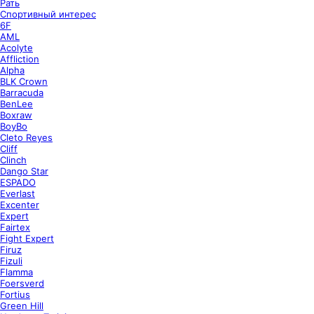
Рать
Спортивный интерес
6F
AML
Acolyte
Affliction
Alpha
BLK Crown
Barracuda
BenLee
Boxraw
BoyBo
Cleto Reyes
Cliff
Clinch
Dango Star
ESPADO
Everlast
Excenter
Expert
Fairtex
Fight Expert
Firuz
Fizuli
Flamma
Foersverd
Fortius
Green Hill