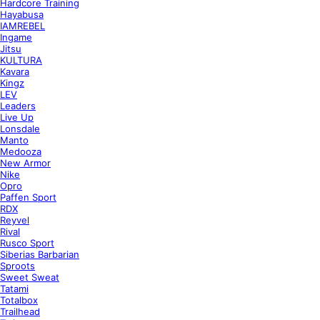
Hardcore Training
Hayabusa
IAMREBEL
Ingame
Jitsu
KULTURA
Kavara
Kingz
LEV
Leaders
Live Up
Lonsdale
Manto
Medooza
New Armor
Nike
Opro
Paffen Sport
RDX
Reyvel
Rival
Rusco Sport
Siberias Barbarian
Sproots
Sweet Sweat
Tatami
Totalbox
Trailhead