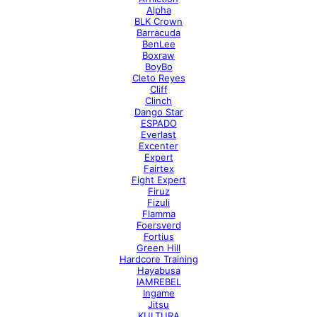
Alpha
BLK Crown
Barracuda
BenLee
Boxraw
BoyBo
Cleto Reyes
Cliff
Clinch
Dango Star
ESPADO
Everlast
Excenter
Expert
Fairtex
Fight Expert
Firuz
Fizuli
Flamma
Foersverd
Fortius
Green Hill
Hardcore Training
Hayabusa
IAMREBEL
Ingame
Jitsu
KULTURA