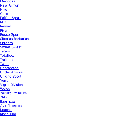
Medooza
New Armor
Nike
Opro
Paffen Sport
RDX
Reyvel
Rival
Rusco Sport
Siberias Barbarian
Sproots
Sweet Sweat
Tatami
Totalbox
Trailhead
Twins
Unaffected
Under Armour
Unkind Sport
Venum
Vigrid Division
Wolon
Yakuza Premium
ZRD
Варгград
Дух Предков
Красар
КрепышЯ