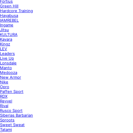
Fortius
Green Hill
Hardcore Training
Hayabusa
IAMREBEL
Ingame
Jitsu
KULTURA
Kavara
Kingz
LEV
Leaders
Live Up
Lonsdale
Manto
Medooza
New Armor
Nike
Opro
Paffen Sport
RDX
Reyvel
Rival
Rusco Sport
Siberias Barbarian
Sproots
Sweet Sweat
Tatami