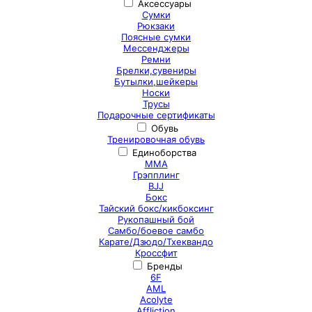
Аксессуары
Сумки
Рюкзаки
Поясные сумки
Мессенджеры
Ремни
Брелки,сувениры
Бутылки,шейкеры
Носки
Трусы
Подарочные сертификаты
Обувь
Тренировочная обувь
Единоборства
ММА
Грэпплинг
BJJ
Бокс
Тайский бокс/кикбоксинг
Рукопашный бой
Самбо/боевое самбо
Карате/Дзюдо/Тхеквандо
Кроссфит
Бренды
6F
AML
Acolyte
Affliction