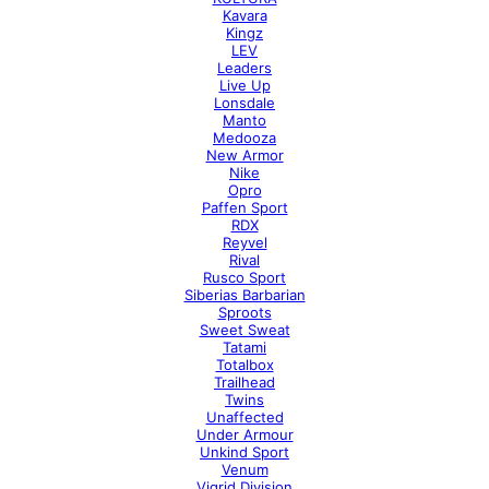
Kavara
Kingz
LEV
Leaders
Live Up
Lonsdale
Manto
Medooza
New Armor
Nike
Opro
Paffen Sport
RDX
Reyvel
Rival
Rusco Sport
Siberias Barbarian
Sproots
Sweet Sweat
Tatami
Totalbox
Trailhead
Twins
Unaffected
Under Armour
Unkind Sport
Venum
Vigrid Division