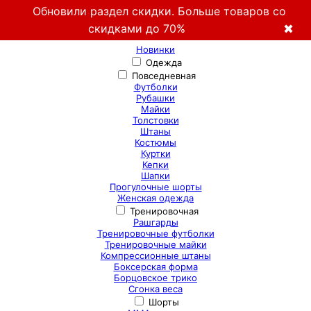
Обновили раздел скидки. Больше товаров со
скидками до 70%
✖
Новинки
Одежда
Повседневная
Футболки
Рубашки
Майки
Толстовки
Штаны
Костюмы
Куртки
Кепки
Шапки
Прогулочные шорты
Женская одежда
Тренировочная
Рашгарды
Тренировочные футболки
Тренировочные майки
Компрессионные штаны
Боксерская форма
Борцовское трико
Сгонка веса
Шорты