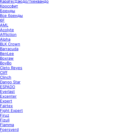
Карате/Дзюдо/Тхеквандо
Кроссфит
Бренды
Все бренды
6F
AML
Acolyte
Affliction
Alpha
BLK Crown
Barracuda
BenLee
Boxraw
BoyBo
Cleto Reyes
Cliff
Clinch
Dango Star
ESPADO
Everlast
Excenter
Expert
Fairtex
Fight Expert
Firuz
Fizuli
Flamma
Foersverd