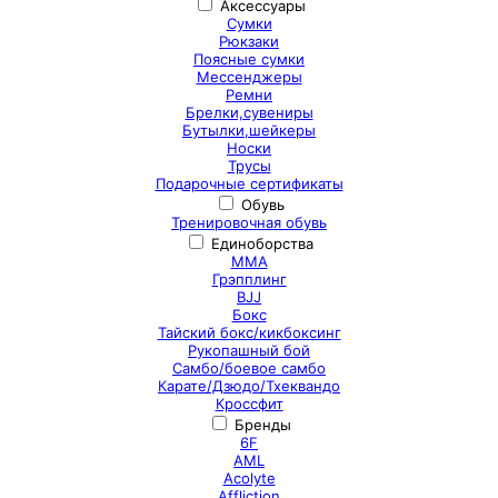
Аксессуары
Сумки
Рюкзаки
Поясные сумки
Мессенджеры
Ремни
Брелки,сувениры
Бутылки,шейкеры
Носки
Трусы
Подарочные сертификаты
Обувь
Тренировочная обувь
Единоборства
ММА
Грэпплинг
BJJ
Бокс
Тайский бокс/кикбоксинг
Рукопашный бой
Самбо/боевое самбо
Карате/Дзюдо/Тхеквандо
Кроссфит
Бренды
6F
AML
Acolyte
Affliction