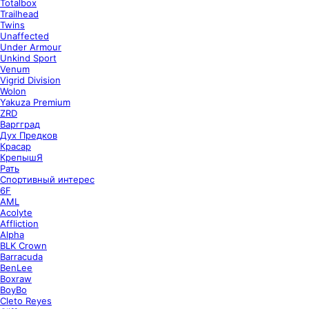
Totalbox
Trailhead
Twins
Unaffected
Under Armour
Unkind Sport
Venum
Vigrid Division
Wolon
Yakuza Premium
ZRD
Варгград
Дух Предков
Красар
КрепышЯ
Рать
Спортивный интерес
6F
AML
Acolyte
Affliction
Alpha
BLK Crown
Barracuda
BenLee
Boxraw
BoyBo
Cleto Reyes