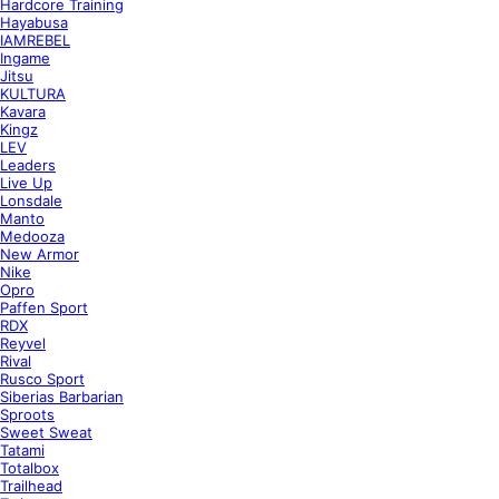
Hardcore Training
Hayabusa
IAMREBEL
Ingame
Jitsu
KULTURA
Kavara
Kingz
LEV
Leaders
Live Up
Lonsdale
Manto
Medooza
New Armor
Nike
Opro
Paffen Sport
RDX
Reyvel
Rival
Rusco Sport
Siberias Barbarian
Sproots
Sweet Sweat
Tatami
Totalbox
Trailhead