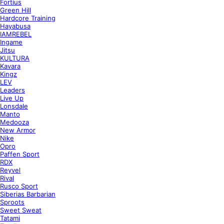
Fortius
Green Hill
Hardcore Training
Hayabusa
IAMREBEL
Ingame
Jitsu
KULTURA
Kavara
Kingz
LEV
Leaders
Live Up
Lonsdale
Manto
Medooza
New Armor
Nike
Opro
Paffen Sport
RDX
Reyvel
Rival
Rusco Sport
Siberias Barbarian
Sproots
Sweet Sweat
Tatami