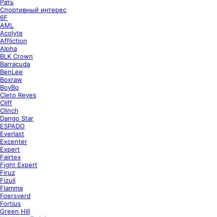
Рать
Спортивный интерес
6F
AML
Acolyte
Affliction
Alpha
BLK Crown
Barracuda
BenLee
Boxraw
BoyBo
Cleto Reyes
Cliff
Clinch
Dango Star
ESPADO
Everlast
Excenter
Expert
Fairtex
Fight Expert
Firuz
Fizuli
Flamma
Foersverd
Fortius
Green Hill