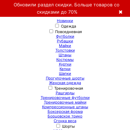
Обновили раздел скидки. Больше товаров со
скидками до 70%
✖
Новинки
Одежда
Повседневная
Футболки
Рубашки
Майки
Толстовки
Штаны
Костюмы
Куртки
Кепки
Шапки
Прогулочные шорты
Женская одежда
Тренировочная
Рашгарды
Тренировочные футболки
Тренировочные майки
Компрессионные штаны
Боксерская форма
Борцовское трико
Сгонка веса
Шорты