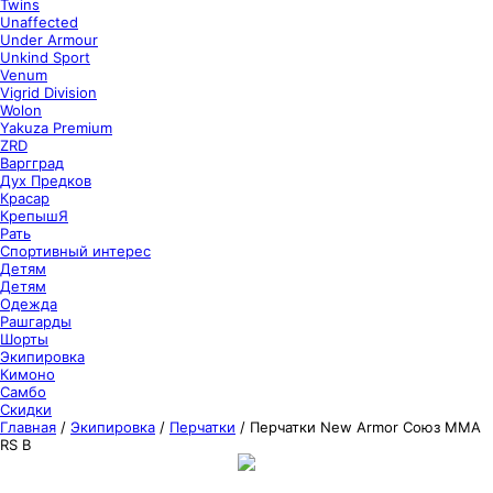
Twins
Unaffected
Under Armour
Unkind Sport
Venum
Vigrid Division
Wolon
Yakuza Premium
ZRD
Варгград
Дух Предков
Красар
КрепышЯ
Рать
Спортивный интерес
Детям
Детям
Одежда
Рашгарды
Шорты
Экипировка
Кимоно
Самбо
Скидки
Главная
/
Экипировка
/
Перчатки
/
Перчатки New Armor Союз ММА
RS B