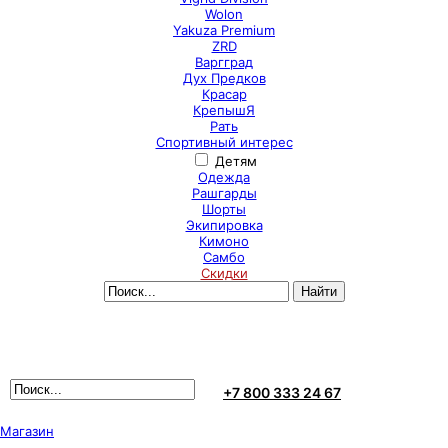
Wolon
Yakuza Premium
ZRD
Варгград
Дух Предков
Красар
КрепышЯ
Рать
Спортивный интерес
Детям
Одежда
Рашгарды
Шорты
Экипировка
Кимоно
Самбо
Скидки
+7 800 333 24 67
Магазин