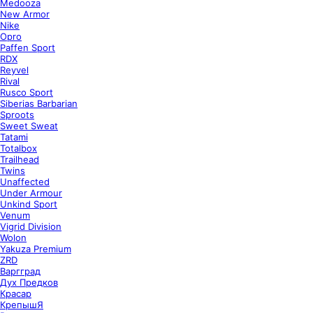
Medooza
New Armor
Nike
Opro
Paffen Sport
RDX
Reyvel
Rival
Rusco Sport
Siberias Barbarian
Sproots
Sweet Sweat
Tatami
Totalbox
Trailhead
Twins
Unaffected
Under Armour
Unkind Sport
Venum
Vigrid Division
Wolon
Yakuza Premium
ZRD
Варгград
Дух Предков
Красар
КрепышЯ