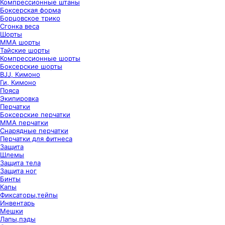
Компрессионные штаны
Боксерская форма
Борцовское трико
Сгонка веса
Шорты
ММА шорты
Тайские шорты
Компрессионные шорты
Боксерские шорты
BJJ, Кимоно
Ги, Кимоно
Пояса
Экипировка
Перчатки
Боксерские перчатки
ММА перчатки
Снарядные перчатки
Перчатки для фитнеса
Защита
Шлемы
Защита тела
Защита ног
Бинты
Капы
Фиксаторы,тейпы
Инвентарь
Мешки
Лапы,пэды