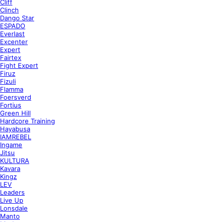
Cliff
Clinch
Dango Star
ESPADO
Everlast
Excenter
Expert
Fairtex
Fight Expert
Firuz
Fizuli
Flamma
Foersverd
Fortius
Green Hill
Hardcore Training
Hayabusa
IAMREBEL
Ingame
Jitsu
KULTURA
Kavara
Kingz
LEV
Leaders
Live Up
Lonsdale
Manto