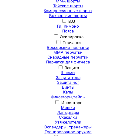
ММА шорты
Тайские шорты
Компрессионные шорты
Боксерские шорты
BJJ
Ги, Кимоно
Пояса
Экипировка
Перчатки
Боксерские перчатки
ММА перчатки
Снарядные перчатки
Перчатки для фитнеса
Защита
Шлемы
Защита тела
Защита ног
Бинты
Капы
Фиксаторы,тейпы
Инвентарь
Мешки
Лапы,пэды
Скакалки
Утяжелители
Эспандеры, тренажеры
Тренировочное оружие