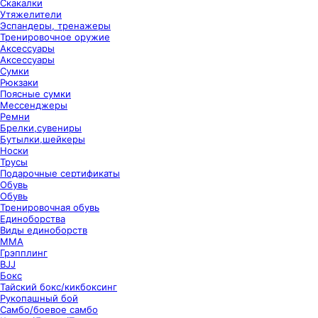
Скакалки
Утяжелители
Эспандеры, тренажеры
Тренировочное оружие
Аксессуары
Аксессуары
Сумки
Рюкзаки
Поясные сумки
Мессенджеры
Ремни
Брелки,сувениры
Бутылки,шейкеры
Носки
Трусы
Подарочные сертификаты
Обувь
Обувь
Тренировочная обувь
Единоборства
Виды единоборств
ММА
Грэпплинг
BJJ
Бокс
Тайский бокс/кикбоксинг
Рукопашный бой
Самбо/боевое самбо