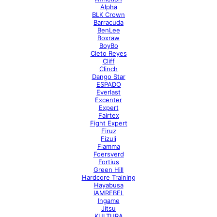
Alpha
BLK Crown
Barracuda
BenLee
Boxraw
BoyBo
Cleto Reyes
Cliff
Clinch
Dango Star
ESPADO
Everlast
Excenter
Expert
Fairtex
Fight Expert
Firuz
Fizuli
Flamma
Foersverd
Fortius
Green Hill
Hardcore Training
Hayabusa
IAMREBEL
Ingame
Jitsu
KULTURA