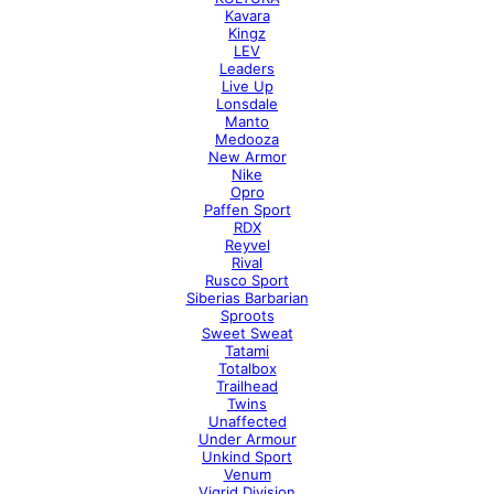
Kavara
Kingz
LEV
Leaders
Live Up
Lonsdale
Manto
Medooza
New Armor
Nike
Opro
Paffen Sport
RDX
Reyvel
Rival
Rusco Sport
Siberias Barbarian
Sproots
Sweet Sweat
Tatami
Totalbox
Trailhead
Twins
Unaffected
Under Armour
Unkind Sport
Venum
Vigrid Division