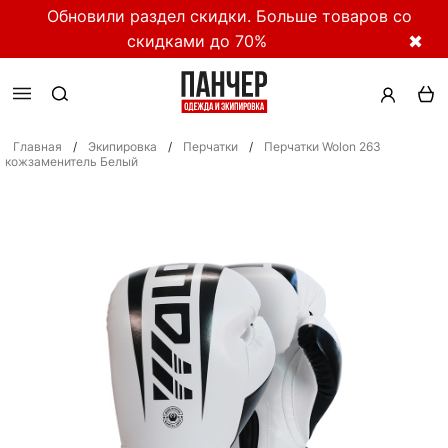
Обновили раздел скидки. Больше товаров со
скидками до 70%
✖
Главная
/
Экипировка
/
Перчатки
/
Перчатки Wolon 263
кожзаменитель Белый