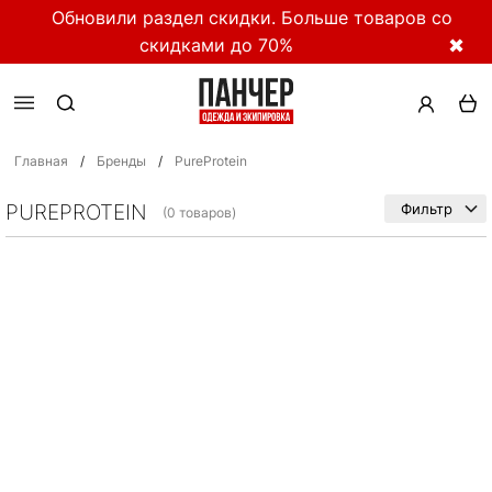
Обновили раздел скидки. Больше товаров со
скидками до 70%
✖
Главная
/
Бренды
/
PureProtein
PUREPROTEIN
Фильтр
(0 товаров)