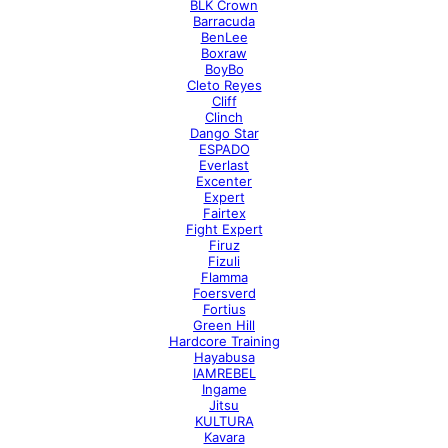
BLK Crown
Barracuda
BenLee
Boxraw
BoyBo
Cleto Reyes
Cliff
Clinch
Dango Star
ESPADO
Everlast
Excenter
Expert
Fairtex
Fight Expert
Firuz
Fizuli
Flamma
Foersverd
Fortius
Green Hill
Hardcore Training
Hayabusa
IAMREBEL
Ingame
Jitsu
KULTURA
Kavara