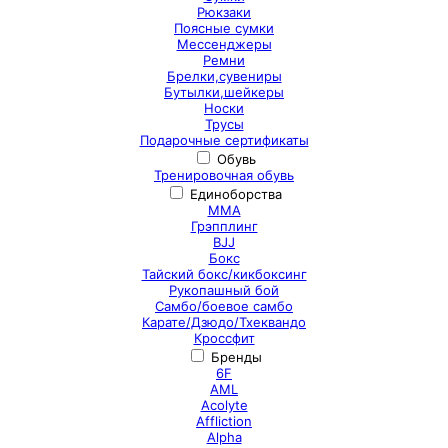
Рюкзаки
Поясные сумки
Мессенджеры
Ремни
Брелки,сувениры
Бутылки,шейкеры
Носки
Трусы
Подарочные сертификаты
Обувь
Тренировочная обувь
Единоборства
ММА
Грэпплинг
BJJ
Бокс
Тайский бокс/кикбоксинг
Рукопашный бой
Самбо/боевое самбо
Карате/Дзюдо/Тхеквандо
Кроссфит
Бренды
6F
AML
Acolyte
Affliction
Alpha