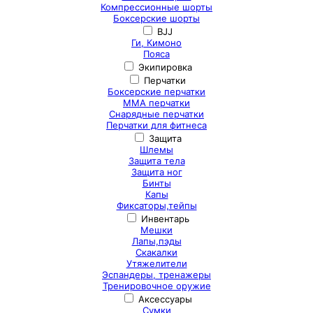
Компрессионные шорты
Боксерские шорты
BJJ
Ги, Кимоно
Пояса
Экипировка
Перчатки
Боксерские перчатки
ММА перчатки
Снарядные перчатки
Перчатки для фитнеса
Защита
Шлемы
Защита тела
Защита ног
Бинты
Капы
Фиксаторы,тейпы
Инвентарь
Мешки
Лапы,пэды
Скакалки
Утяжелители
Эспандеры, тренажеры
Тренировочное оружие
Аксессуары
Сумки