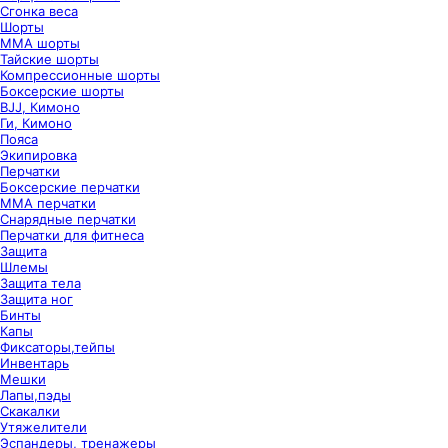
Сгонка веса
Шорты
ММА шорты
Тайские шорты
Компрессионные шорты
Боксерские шорты
BJJ, Кимоно
Ги, Кимоно
Пояса
Экипировка
Перчатки
Боксерские перчатки
ММА перчатки
Снарядные перчатки
Перчатки для фитнеса
Защита
Шлемы
Защита тела
Защита ног
Бинты
Капы
Фиксаторы,тейпы
Инвентарь
Мешки
Лапы,пэды
Скакалки
Утяжелители
Эспандеры, тренажеры