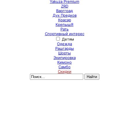
Yakuza Premium
ZRD
Варгград
Дух Предков
Красар
КрепышЯ
Рать
Спортивный интерес
Детям
Одежда
Рашгарды
Шорты
Экипировка
Кимоно
Самбо
Скидки