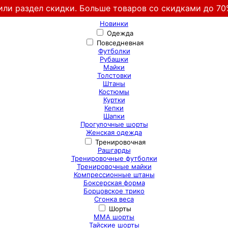
или раздел скидки. Больше товаров со скидками до 70
Новинки
Одежда
Повседневная
Футболки
Рубашки
Майки
Толстовки
Штаны
Костюмы
Куртки
Кепки
Шапки
Прогулочные шорты
Женская одежда
Тренировочная
Рашгарды
Тренировочные футболки
Тренировочные майки
Компрессионные штаны
Боксерская форма
Борцовское трико
Сгонка веса
Шорты
ММА шорты
Тайские шорты