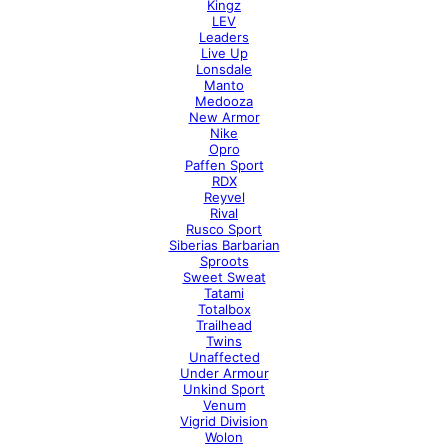
Kingz
LEV
Leaders
Live Up
Lonsdale
Manto
Medooza
New Armor
Nike
Opro
Paffen Sport
RDX
Reyvel
Rival
Rusco Sport
Siberias Barbarian
Sproots
Sweet Sweat
Tatami
Totalbox
Trailhead
Twins
Unaffected
Under Armour
Unkind Sport
Venum
Vigrid Division
Wolon