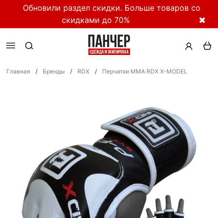
Обновили раздел скидки. Больше товаров со
скидками до 70%
✖
Главная
/
Бренды
/
RDX
/
Перчатки ММА RDX X-MODEL