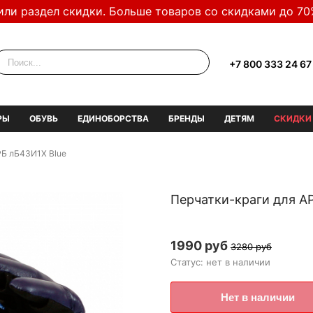
или раздел скидки. Больше товаров со скидками до 70
+7 800 333 24 67
РЫ
ОБУВЬ
ЕДИНОБОРСТВА
БРЕНДЫ
ДЕТЯМ
СКИДКИ
РБ лБ43И1Х Blue
Перчатки-краги для А
1990 руб
3280 руб
Статус: нет в наличии