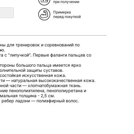
при получении
Примерка
перед покупкой
ны для тренировок и соревнований по
ою.
а с "липучкой". Первые фаланги пальцев со
стороны большого пальца имеется ярко
олнительной защиты суставов.
состойкая искусственная кожа.
ти — натуральная высококачественная кожа.
нной части — хлопчатобумажная ткань.
ие пенополиэтилена, пенополиуретана и
мальная толщина - 2,5 см.
 ребер ладони — полиэфирный волос.