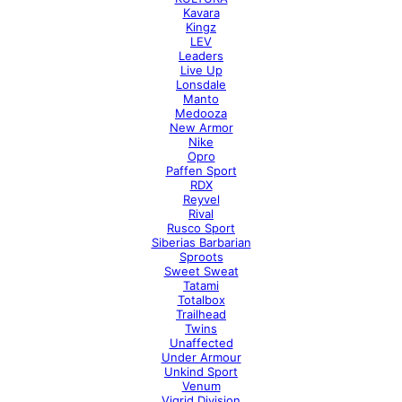
Kavara
Kingz
LEV
Leaders
Live Up
Lonsdale
Manto
Medooza
New Armor
Nike
Opro
Paffen Sport
RDX
Reyvel
Rival
Rusco Sport
Siberias Barbarian
Sproots
Sweet Sweat
Tatami
Totalbox
Trailhead
Twins
Unaffected
Under Armour
Unkind Sport
Venum
Vigrid Division