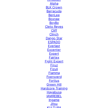
Alpha
BLK Crown
Barracuda
BenLee
Boxraw
BoyBo
Cleto Reyes
Cliff
Clinch
Dango Star
ESPADO
Everlast
Excenter
Expert
Fairtex
Fight Expert
Firuz
Fizuli
Flamma
Foersverd
Fortius
Green Hill
Hardcore Training
Hayabusa
IAMREBEL
Ingame
Jitsu
KULTURA