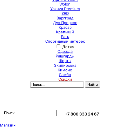
Wolon
Yakuza Premium
ZRD
Варгград
Дух Предков
Красар
КрепышЯ
Рать
Спортивный интерес
Детям
Одежда
Рашгарды
Шорты
Экипировка
Кимоно
Самбо
Скидки
+7 800 333 24 67
Магазин