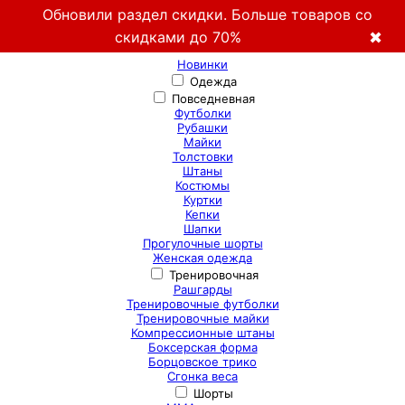
Обновили раздел скидки. Больше товаров со
скидками до 70%
✖
Новинки
Одежда
Повседневная
Футболки
Рубашки
Майки
Толстовки
Штаны
Костюмы
Куртки
Кепки
Шапки
Прогулочные шорты
Женская одежда
Тренировочная
Рашгарды
Тренировочные футболки
Тренировочные майки
Компрессионные штаны
Боксерская форма
Борцовское трико
Сгонка веса
Шорты