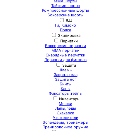
ММА шорты
Тайские шорты
Компрессионные шорты
Боксерские шорты
BJJ
Ги, Кимоно
Пояса
Экипировка
Перчатки
Боксерские перчатки
ММА перчатки
Снарядные перчатки
Перчатки для фитнеса
Защита
Шлемы
Защита тела
Защита ног
Бинты
Капы
Фиксаторы,тейпы
Инвентарь
Мешки
Лапы,пэды
Скакалки
Утяжелители
Эспандеры, тренажеры
Тренировочное оружие