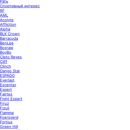
Рать
Спортивный интерес
6F
AML
Acolyte
Affliction
Alpha
BLK Crown
Barracuda
BenLee
Boxraw
BoyBo
Cleto Reyes
Cliff
Clinch
Dango Star
ESPADO
Everlast
Excenter
Expert
Fairtex
Fight Expert
Firuz
Fizuli
Flamma
Foersverd
Fortius
Green Hill