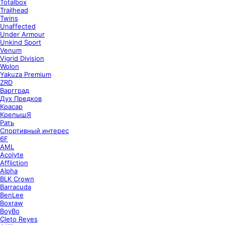
Totalbox
Trailhead
Twins
Unaffected
Under Armour
Unkind Sport
Venum
Vigrid Division
Wolon
Yakuza Premium
ZRD
Варгград
Дух Предков
Красар
КрепышЯ
Рать
Спортивный интерес
6F
AML
Acolyte
Affliction
Alpha
BLK Crown
Barracuda
BenLee
Boxraw
BoyBo
Cleto Reyes