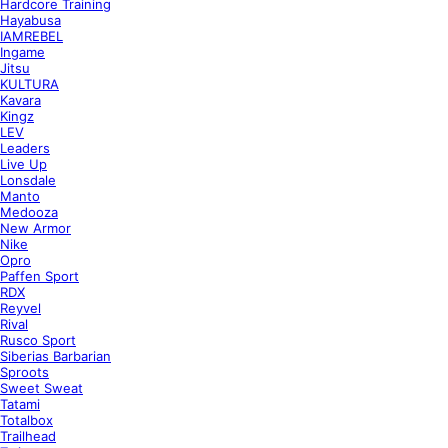
Hardcore Training
Hayabusa
IAMREBEL
Ingame
Jitsu
KULTURA
Kavara
Kingz
LEV
Leaders
Live Up
Lonsdale
Manto
Medooza
New Armor
Nike
Opro
Paffen Sport
RDX
Reyvel
Rival
Rusco Sport
Siberias Barbarian
Sproots
Sweet Sweat
Tatami
Totalbox
Trailhead