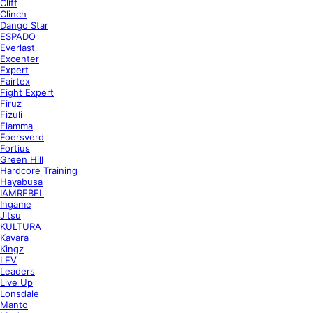
Cliff
Clinch
Dango Star
ESPADO
Everlast
Excenter
Expert
Fairtex
Fight Expert
Firuz
Fizuli
Flamma
Foersverd
Fortius
Green Hill
Hardcore Training
Hayabusa
IAMREBEL
Ingame
Jitsu
KULTURA
Kavara
Kingz
LEV
Leaders
Live Up
Lonsdale
Manto