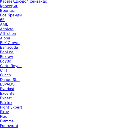
Карате/Дзюдо/Тхеквандо
Кроссфит
Бренды
Все бренды
6F
AML
Acolyte
Affliction
Alpha
BLK Crown
Barracuda
BenLee
Boxraw
BoyBo
Cleto Reyes
Cliff
Clinch
Dango Star
ESPADO
Everlast
Excenter
Expert
Fairtex
Fight Expert
Firuz
Fizuli
Flamma
Foersverd