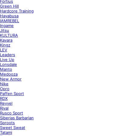
Fortius
Green Hill
Hardcore Training
Hayabusa
IAMREBEL
Ingame
Jitsu
KULTURA
Kavara
Kingz
LEV
Leaders
Live Up
Lonsdale
Manto
Medooza
New Armor
Nike
Opro
Paffen Sport
RDX
Reyvel
Rival
Rusco Sport
Siberias Barbarian
Sproots
Sweet Sweat
Tatami