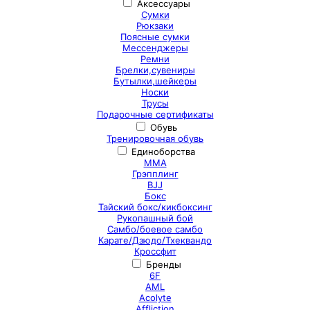
Аксессуары
Сумки
Рюкзаки
Поясные сумки
Мессенджеры
Ремни
Брелки,сувениры
Бутылки,шейкеры
Носки
Трусы
Подарочные сертификаты
Обувь
Тренировочная обувь
Единоборства
ММА
Грэпплинг
BJJ
Бокс
Тайский бокс/кикбоксинг
Рукопашный бой
Самбо/боевое самбо
Карате/Дзюдо/Тхеквандо
Кроссфит
Бренды
6F
AML
Acolyte
Affliction