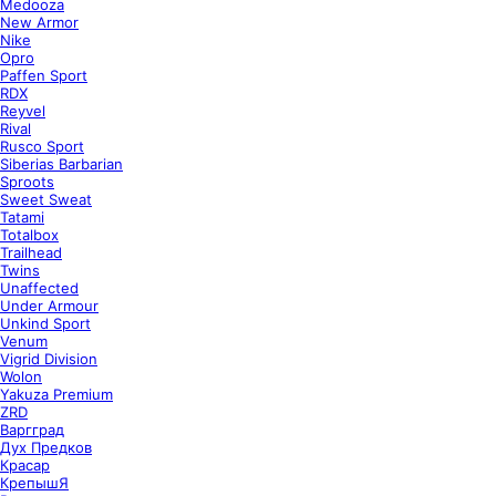
Medooza
New Armor
Nike
Opro
Paffen Sport
RDX
Reyvel
Rival
Rusco Sport
Siberias Barbarian
Sproots
Sweet Sweat
Tatami
Totalbox
Trailhead
Twins
Unaffected
Under Armour
Unkind Sport
Venum
Vigrid Division
Wolon
Yakuza Premium
ZRD
Варгград
Дух Предков
Красар
КрепышЯ