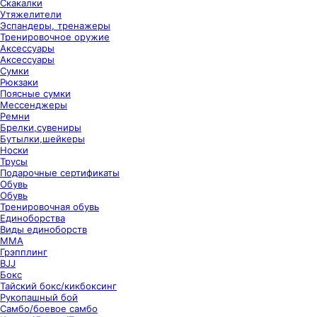
Скакалки
Утяжелители
Эспандеры, тренажеры
Тренировочное оружие
Аксессуары
Аксессуары
Сумки
Рюкзаки
Поясные сумки
Мессенджеры
Ремни
Брелки,сувениры
Бутылки,шейкеры
Носки
Трусы
Подарочные сертификаты
Обувь
Обувь
Тренировочная обувь
Единоборства
Виды единоборств
ММА
Грэпплинг
BJJ
Бокс
Тайский бокс/кикбоксинг
Рукопашный бой
Самбо/боевое самбо