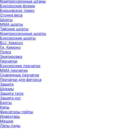
Компрессионные штаны
Боксерская форма
Борцовское трико
Сгонка веса
Шорты
ММА шорты
Тайские шорты
Компрессионные шорты
Боксерские шорты
BJJ, Кимоно
Ги, Кимоно
Пояса
Экипировка
Перчатки
Боксерские перчатки
ММА перчатки
Снарядные перчатки
Перчатки для фитнеса
Защита
Шлемы
Защита тела
Защита ног
Бинты
Капы
Фиксаторы,тейпы
Инвентарь
Мешки
Лапы,пэды