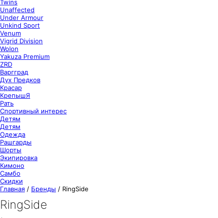
Twins
Unaffected
Under Armour
Unkind Sport
Venum
Vigrid Division
Wolon
Yakuza Premium
ZRD
Варгград
Дух Предков
Красар
КрепышЯ
Рать
Спортивный интерес
Детям
Детям
Одежда
Рашгарды
Шорты
Экипировка
Кимоно
Самбо
Скидки
Главная
/
Бренды
/
RingSide
RingSide