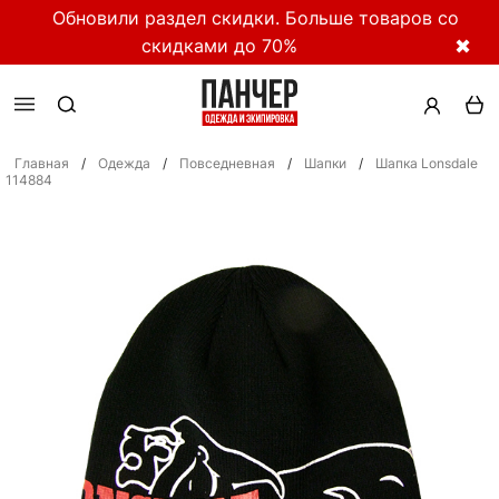
Обновили раздел скидки. Больше товаров со
скидками до 70%
✖
Главная
/
Одежда
/
Повседневная
/
Шапки
/
Шапка Lonsdale
114884