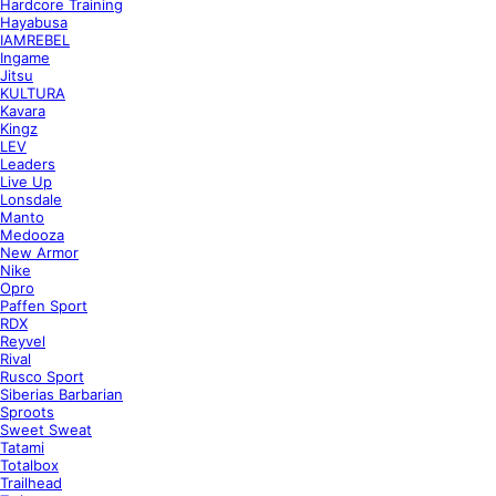
Hardcore Training
Hayabusa
IAMREBEL
Ingame
Jitsu
KULTURA
Kavara
Kingz
LEV
Leaders
Live Up
Lonsdale
Manto
Medooza
New Armor
Nike
Opro
Paffen Sport
RDX
Reyvel
Rival
Rusco Sport
Siberias Barbarian
Sproots
Sweet Sweat
Tatami
Totalbox
Trailhead