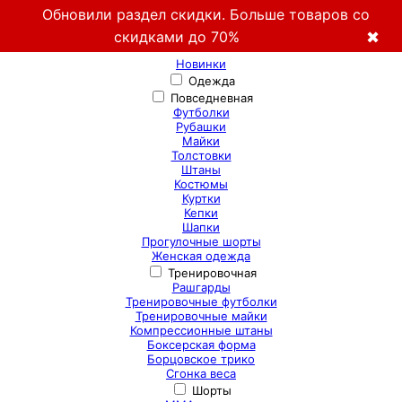
Обновили раздел скидки. Больше товаров со
скидками до 70%
✖
Новинки
Одежда
Повседневная
Футболки
Рубашки
Майки
Толстовки
Штаны
Костюмы
Куртки
Кепки
Шапки
Прогулочные шорты
Женская одежда
Тренировочная
Рашгарды
Тренировочные футболки
Тренировочные майки
Компрессионные штаны
Боксерская форма
Борцовское трико
Сгонка веса
Шорты