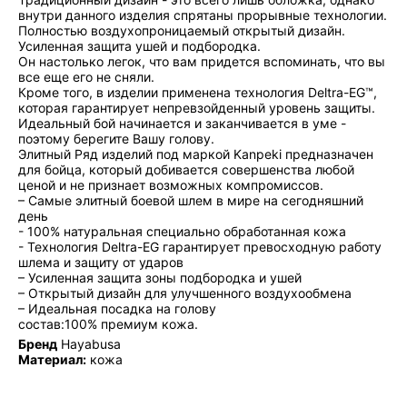
внутри данного изделия спрятаны прорывные технологии.
Полностью воздухопроницаемый открытый дизайн.
Усиленная защита ушей и подбородка.
Он настолько легок, что вам придется вспоминать, что вы
все еще его не сняли.
Кроме того, в изделии применена технология Deltra-EG™,
которая гарантирует непревзойденный уровень защиты.
Идеальный бой начинается и заканчивается в уме -
поэтому берегите Вашу голову.
Элитный Ряд изделий под маркой Kanpeki предназначен
для бойца, который добивается совершенства любой
ценой и не признает возможных компромиссов.
– Самые элитный боевой шлем в мире на сегодняшний
день
- 100% натуральная специально обработанная кожа
- Технология Deltra-EG гарантирует превосходную работу
шлема и защиту от ударов
– Усиленная защита зоны подбородка и ушей
– Открытый дизайн для улучшенного воздухообмена
– Идеальная посадка на голову
состав:100% премиум кожа.
Бренд
Hayabusa
Материал:
кожа
Puncher Store