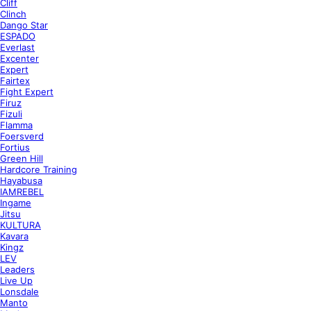
Cliff
Clinch
Dango Star
ESPADO
Everlast
Excenter
Expert
Fairtex
Fight Expert
Firuz
Fizuli
Flamma
Foersverd
Fortius
Green Hill
Hardcore Training
Hayabusa
IAMREBEL
Ingame
Jitsu
KULTURA
Kavara
Kingz
LEV
Leaders
Live Up
Lonsdale
Manto