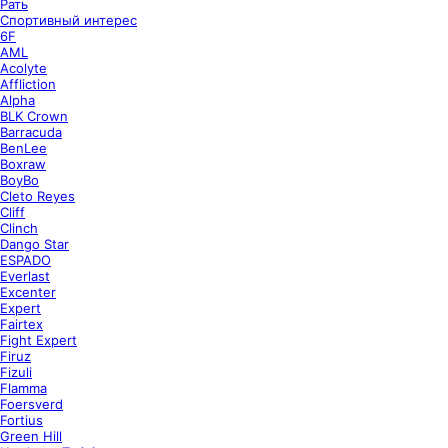
Рать
Спортивный интерес
6F
AML
Acolyte
Affliction
Alpha
BLK Crown
Barracuda
BenLee
Boxraw
BoyBo
Cleto Reyes
Cliff
Clinch
Dango Star
ESPADO
Everlast
Excenter
Expert
Fairtex
Fight Expert
Firuz
Fizuli
Flamma
Foersverd
Fortius
Green Hill