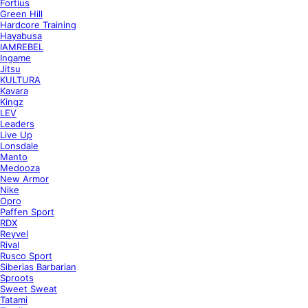
Fortius
Green Hill
Hardcore Training
Hayabusa
IAMREBEL
Ingame
Jitsu
KULTURA
Kavara
Kingz
LEV
Leaders
Live Up
Lonsdale
Manto
Medooza
New Armor
Nike
Opro
Paffen Sport
RDX
Reyvel
Rival
Rusco Sport
Siberias Barbarian
Sproots
Sweet Sweat
Tatami