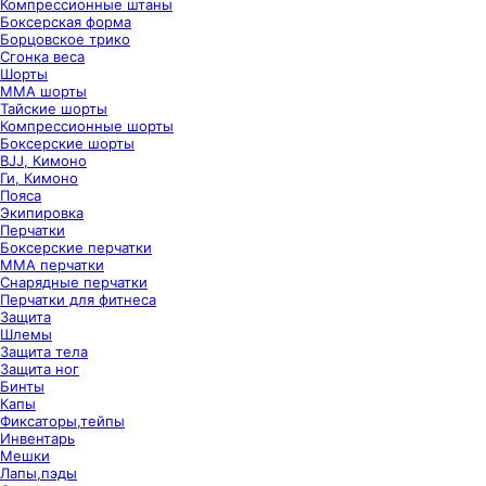
Компрессионные штаны
Боксерская форма
Борцовское трико
Сгонка веса
Шорты
ММА шорты
Тайские шорты
Компрессионные шорты
Боксерские шорты
BJJ, Кимоно
Ги, Кимоно
Пояса
Экипировка
Перчатки
Боксерские перчатки
ММА перчатки
Снарядные перчатки
Перчатки для фитнеса
Защита
Шлемы
Защита тела
Защита ног
Бинты
Капы
Фиксаторы,тейпы
Инвентарь
Мешки
Лапы,пэды