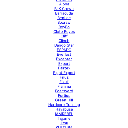
Alpha
BLK Crown
Barracuda
BenLee
Boxraw
BoyBo
Cleto Reyes
Cliff
Clinch
Dango Star
ESPADO
Everlast
Excenter
Expert
Fairtex
Fight Expert
Firuz
Fizuli
Flamma
Foersverd
Fortius
Green Hill
Hardcore Training
Hayabusa
IAMREBEL
Ingame
Jitsu
KULTURA