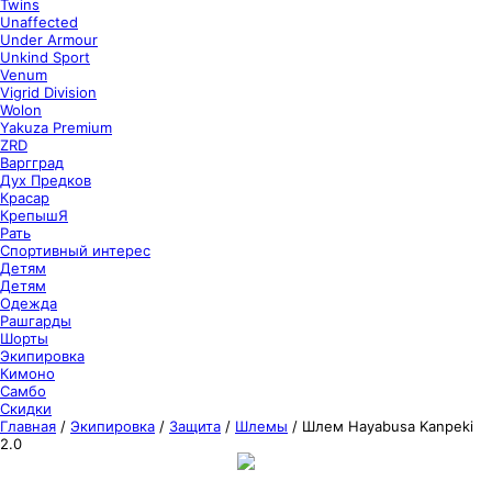
Twins
Unaffected
Under Armour
Unkind Sport
Venum
Vigrid Division
Wolon
Yakuza Premium
ZRD
Варгград
Дух Предков
Красар
КрепышЯ
Рать
Спортивный интерес
Детям
Детям
Одежда
Рашгарды
Шорты
Экипировка
Кимоно
Самбо
Скидки
Главная
/
Экипировка
/
Защита
/
Шлемы
/
Шлем Hayabusa Kanpeki
2.0