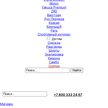
Wolon
Yakuza Premium
ZRD
Варгград
Дух Предков
Красар
КрепышЯ
Рать
Спортивный интерес
Детям
Одежда
Рашгарды
Шорты
Экипировка
Кимоно
Самбо
Скидки
+7 800 333 24 67
Магазин