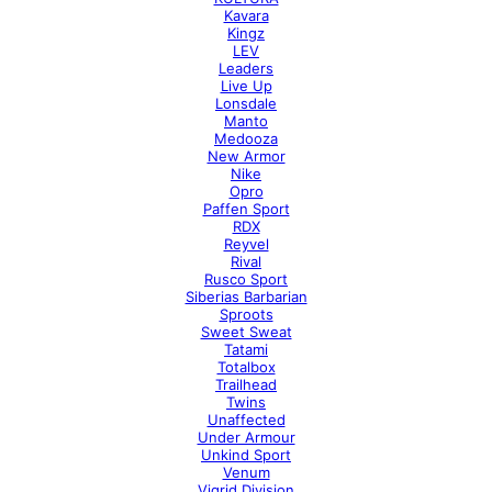
Kavara
Kingz
LEV
Leaders
Live Up
Lonsdale
Manto
Medooza
New Armor
Nike
Opro
Paffen Sport
RDX
Reyvel
Rival
Rusco Sport
Siberias Barbarian
Sproots
Sweet Sweat
Tatami
Totalbox
Trailhead
Twins
Unaffected
Under Armour
Unkind Sport
Venum
Vigrid Division