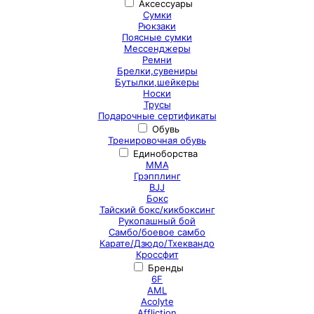
Аксессуары
Сумки
Рюкзаки
Поясные сумки
Мессенджеры
Ремни
Брелки,сувениры
Бутылки,шейкеры
Носки
Трусы
Подарочные сертификаты
Обувь
Тренировочная обувь
Единоборства
ММА
Грэпплинг
BJJ
Бокс
Тайский бокс/кикбоксинг
Рукопашный бой
Самбо/боевое самбо
Карате/Дзюдо/Тхеквандо
Кроссфит
Бренды
6F
AML
Acolyte
Affliction