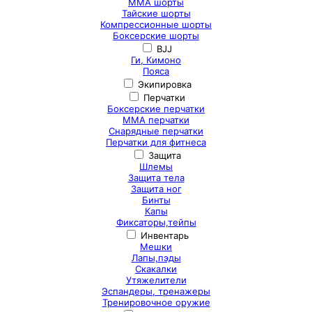
ММА шорты
Тайские шорты
Компрессионные шорты
Боксерские шорты
BJJ
Ги, Кимоно
Пояса
Экипировка
Перчатки
Боксерские перчатки
ММА перчатки
Снарядные перчатки
Перчатки для фитнеса
Защита
Шлемы
Защита тела
Защита ног
Бинты
Капы
Фиксаторы,тейпы
Инвентарь
Мешки
Лапы,пэды
Скакалки
Утяжелители
Эспандеры, тренажеры
Тренировочное оружие