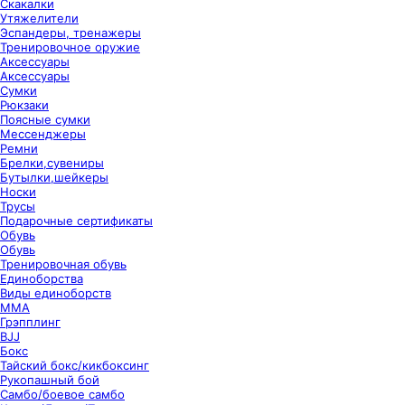
Скакалки
Утяжелители
Эспандеры, тренажеры
Тренировочное оружие
Аксессуары
Аксессуары
Сумки
Рюкзаки
Поясные сумки
Мессенджеры
Ремни
Брелки,сувениры
Бутылки,шейкеры
Носки
Трусы
Подарочные сертификаты
Обувь
Обувь
Тренировочная обувь
Единоборства
Виды единоборств
ММА
Грэпплинг
BJJ
Бокс
Тайский бокс/кикбоксинг
Рукопашный бой
Самбо/боевое самбо