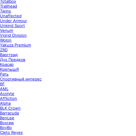
Totalbox
Trailhead
Twins
Unaffected
Under Armour
Unkind Sport
Venum
Vigrid Division
Wolon
Yakuza Premium
ZRD
Варгград
Дух Предков
Красар
КрепышЯ
Рать
Спортивный интерес
6F
AML
Acolyte
Affliction
Alpha
BLK Crown
Barracuda
BenLee
Boxraw
BoyBo
Cleto Reyes