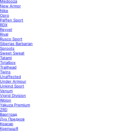
Medooza
New Armor
Nike
Opro
Paffen Sport
RDX
Reyvel
Rival
Rusco Sport
Siberias Barbarian
Sproots
Sweet Sweat
Tatami
Totalbox
Trailhead
Twins
Unaffected
Under Armour
Unkind Sport
Venum
Vigrid Division
Wolon
Yakuza Premium
ZRD
Варгград
Дух Предков
Красар
КрепышЯ