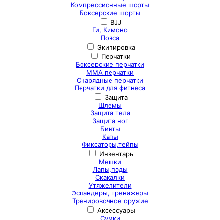
Компрессионные шорты
Боксерские шорты
BJJ
Ги, Кимоно
Пояса
Экипировка
Перчатки
Боксерские перчатки
ММА перчатки
Снарядные перчатки
Перчатки для фитнеса
Защита
Шлемы
Защита тела
Защита ног
Бинты
Капы
Фиксаторы,тейпы
Инвентарь
Мешки
Лапы,пэды
Скакалки
Утяжелители
Эспандеры, тренажеры
Тренировочное оружие
Аксессуары
Сумки