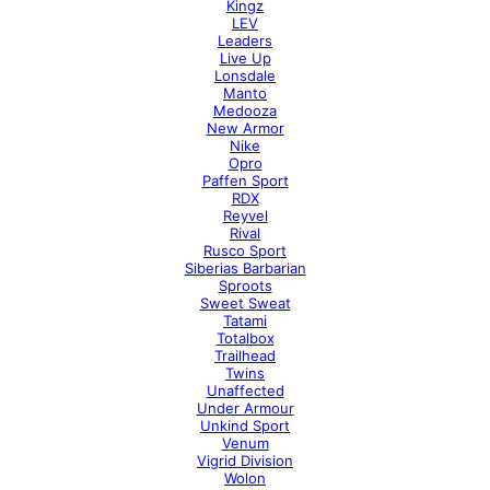
Kingz
LEV
Leaders
Live Up
Lonsdale
Manto
Medooza
New Armor
Nike
Opro
Paffen Sport
RDX
Reyvel
Rival
Rusco Sport
Siberias Barbarian
Sproots
Sweet Sweat
Tatami
Totalbox
Trailhead
Twins
Unaffected
Under Armour
Unkind Sport
Venum
Vigrid Division
Wolon