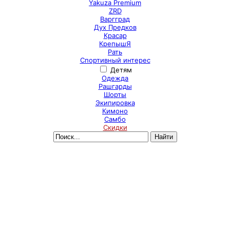
Yakuza Premium
ZRD
Варгград
Дух Предков
Красар
КрепышЯ
Рать
Спортивный интерес
Детям
Одежда
Рашгарды
Шорты
Экипировка
Кимоно
Самбо
Скидки