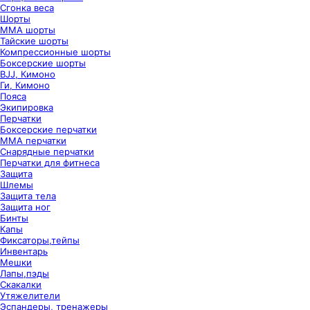
Сгонка веса
Шорты
ММА шорты
Тайские шорты
Компрессионные шорты
Боксерские шорты
BJJ, Кимоно
Ги, Кимоно
Пояса
Экипировка
Перчатки
Боксерские перчатки
ММА перчатки
Снарядные перчатки
Перчатки для фитнеса
Защита
Шлемы
Защита тела
Защита ног
Бинты
Капы
Фиксаторы,тейпы
Инвентарь
Мешки
Лапы,пэды
Скакалки
Утяжелители
Эспандеры, тренажеры