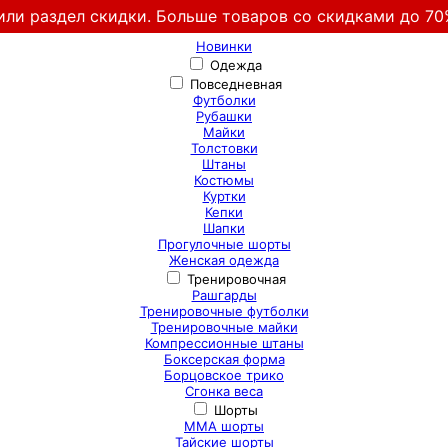
или раздел скидки. Больше товаров со скидками до 70
Новинки
Одежда
Повседневная
Футболки
Рубашки
Майки
Толстовки
Штаны
Костюмы
Куртки
Кепки
Шапки
Прогулочные шорты
Женская одежда
Тренировочная
Рашгарды
Тренировочные футболки
Тренировочные майки
Компрессионные штаны
Боксерская форма
Борцовское трико
Сгонка веса
Шорты
ММА шорты
Тайские шорты