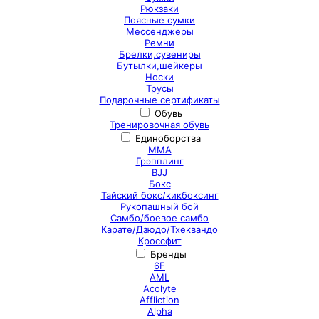
Рюкзаки
Поясные сумки
Мессенджеры
Ремни
Брелки,сувениры
Бутылки,шейкеры
Носки
Трусы
Подарочные сертификаты
Обувь
Тренировочная обувь
Единоборства
ММА
Грэпплинг
BJJ
Бокс
Тайский бокс/кикбоксинг
Рукопашный бой
Самбо/боевое самбо
Карате/Дзюдо/Тхеквандо
Кроссфит
Бренды
6F
AML
Acolyte
Affliction
Alpha