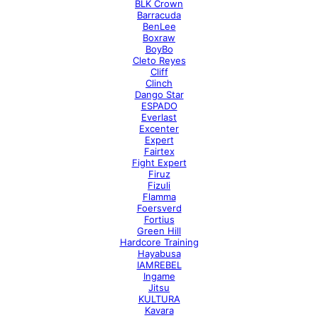
BLK Crown
Barracuda
BenLee
Boxraw
BoyBo
Cleto Reyes
Cliff
Clinch
Dango Star
ESPADO
Everlast
Excenter
Expert
Fairtex
Fight Expert
Firuz
Fizuli
Flamma
Foersverd
Fortius
Green Hill
Hardcore Training
Hayabusa
IAMREBEL
Ingame
Jitsu
KULTURA
Kavara