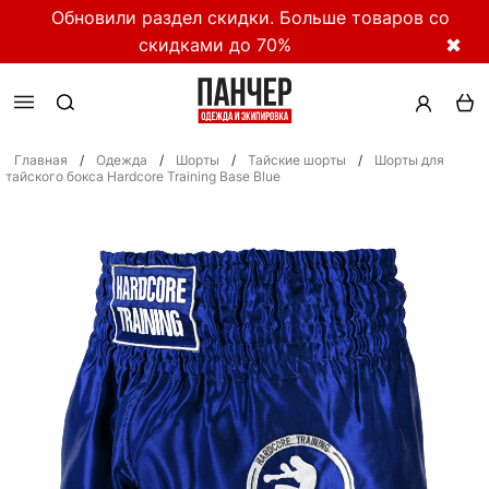
Обновили раздел скидки. Больше товаров со
скидками до 70%
✖
Главная
/
Одежда
/
Шорты
/
Тайские шорты
/
Шорты для
тайского бокса Hardcore Training Base Blue