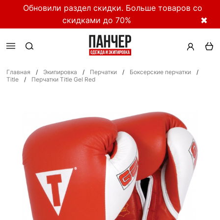
Обновили раздел скидки. Больше товаров со
скидками до 70%
✖
Главная
/
Экипировка
/
Перчатки
/
Боксерские перчатки
/
Title
/
Перчатки Title Gel Red