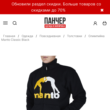
Обновили раздел скидки. Больше товаров со
скидками до 70%
✖
Главная
/
Одежда
/
Повседневная
/
Толстовки
/
Олимпийка
Manto Classic Black