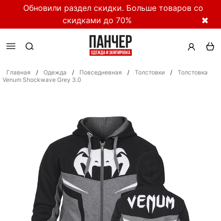
Обновили раздел скидки. Больше товаров со
скидками до 70%
✖
Главная
/
Одежда
/
Повседневная
/
Толстовки
/
Толстовка
Venum Shockwave Grey 3.0