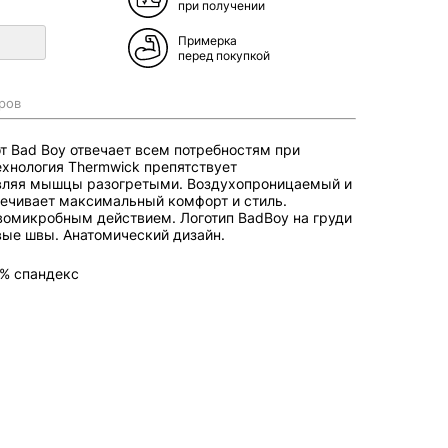
при получении
Примерка
перед покупкой
ров
т Bad Boy отвечает всем потребностям при
ехнология Thermwick препятствует
авляя мышцы разогретыми. Воздухопроницаемый и
ечивает максимальный комфорт и стиль.
вомикробным действием. Логотип BadBoy на груди
вые швы. Анатомический дизайн.
% спандекс