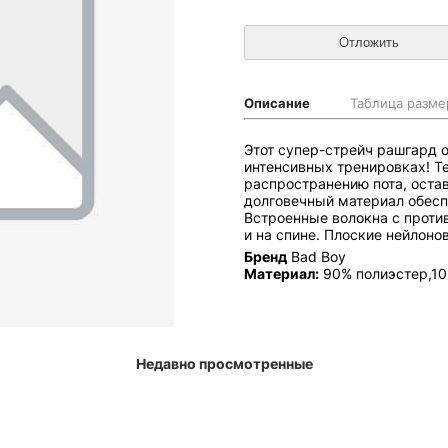
Описание
Таблица разме
Этот супер-стрейч рашгард о
интенсивных тренировках! Т
распространению пота, ост
долговечный материал обесп
Встроенные волокна с проти
и на спине. Плоские нейлоно
Бренд
Bad Boy
Материал:
90% полиэстер,10
Недавно просмотренные