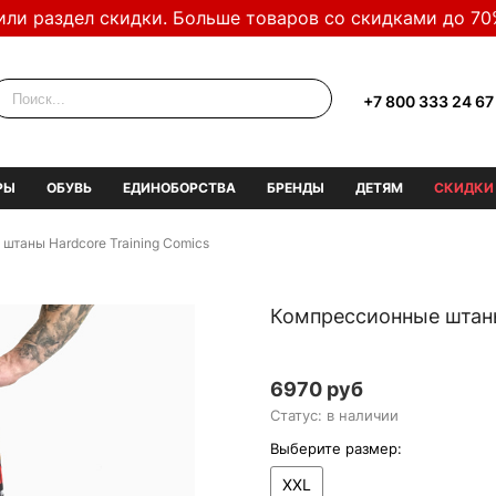
или раздел скидки. Больше товаров со скидками до 70
+7 800 333 24 67
РЫ
ОБУВЬ
ЕДИНОБОРСТВА
БРЕНДЫ
ДЕТЯМ
СКИДКИ
штаны Hardcore Training Comics
Компрессионные штаны
6970 руб
Статус: в наличии
Выберите размер:
XXL