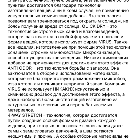
пунктам достигается благодаря технологии
изготовления вещей, а ни в коем случае, не применению
искусственных химических добавок. Эта технология
позволит вам тренироваться под открытым солнцем, не
боясь получения вреда от солнца. QUICK DRY – это
технология быстрого высыхания и влаговыведения,
которая заключается в особой формуле материалов и
форме вещей, которые использует фирма VIRUS. Также
все изделия, изготовленные при помощи этой технологии
оснащены огромным множеством микроканальцев,
способствующих влаговыведению. Никаких химических
добавок не применяется для достижения этого эффекта.
ANTI ODOR – это технология борьбы с запахом. Она
заключается в отборе и использовании материалов,
которые не благоприятствуют размножению микробов,
изза которых и возникает неприятный запах. Компания
VIRUS не использует НИКАКИХ искуственных и
химических добавок для достижения этого эффекта, а
даже наоборот: большинство вещей изготовлено из
натуральных, экологичных и перерабатываемых
материалов.
4-WAY STRETCH – технология, которая достигается
путем создания особой формы и дизайна каждого
изделия, при которых не возникает сковывания даже
самых замысловатых движений, а швы остаются
неощутимы и прочны. А особые отборные материалы не