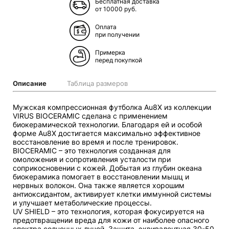
Бесплатная доставка
от 10000 руб.
Оплата
при получении
Примерка
перед покупкой
Описание
Таблица размеров
Мужская компрессионная футболка Au8X из коллекции
VIRUS BIOCERAMIC сделана с применением
биокерамической технологии. Благодаря ей и особой
форме Au8X достигается максимально эффективное
восстановление во время и после тренировок.
BIOCERAMIC – это технология созданная для
омоложения и сопротивления усталости при
соприкосновении с кожей. Добытая из глубин океана
биокерамика помогает в восстановлении мышц и
нервных волокон. Она также является хорошим
антиоксидантом, активирует клетки иммунной системы
и улучшает метаболические процессы.
UV SHIELD – это технология, которая фокусируется на
предотвращении вреда для кожи от наиболее опасного
спектра солнечных лучей. Защита, эквивалентная 30-50