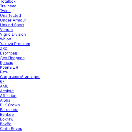
Totalbox
Trailhead
Twins
Unaffected
Under Armour
Unkind Sport
Venum
Vigrid Division
Wolon
Yakuza Premium
ZRD
Варгград
Дух Предков
Красар
КрепышЯ
Рать
Спортивный интерес
6F
AML
Acolyte
Affliction
Alpha
BLK Crown
Barracuda
BenLee
Boxraw
BoyBo
Cleto Reyes