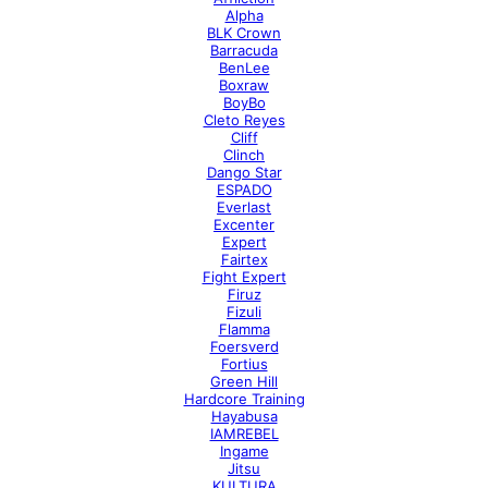
Alpha
BLK Crown
Barracuda
BenLee
Boxraw
BoyBo
Cleto Reyes
Cliff
Clinch
Dango Star
ESPADO
Everlast
Excenter
Expert
Fairtex
Fight Expert
Firuz
Fizuli
Flamma
Foersverd
Fortius
Green Hill
Hardcore Training
Hayabusa
IAMREBEL
Ingame
Jitsu
KULTURA