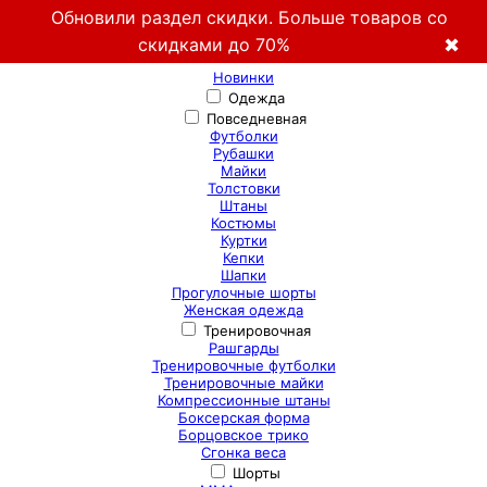
Обновили раздел скидки. Больше товаров со
скидками до 70%
✖
Новинки
Одежда
Повседневная
Футболки
Рубашки
Майки
Толстовки
Штаны
Костюмы
Куртки
Кепки
Шапки
Прогулочные шорты
Женская одежда
Тренировочная
Рашгарды
Тренировочные футболки
Тренировочные майки
Компрессионные штаны
Боксерская форма
Борцовское трико
Сгонка веса
Шорты