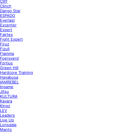
Cliff
Clinch
Dango Star
ESPADO
Everlast
Excenter
Expert
Fairtex
Fight Expert
Firuz
Fizuli
Flamma
Foersverd
Fortius
Green Hill
Hardcore Training
Hayabusa
IAMREBEL
Ingame
Jitsu
KULTURA
Kavara
Kingz
LEV
Leaders
Live Up
Lonsdale
Manto