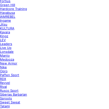
Fortius
Green Hill
Hardcore Training
Hayabusa
IAMREBEL
Ingame
Jitsu
KULTURA
Kavara
Kingz
LEV
Leaders
Live Up
Lonsdale
Manto
Medooza
New Armor
Nike
Opro
Paffen Sport
RDX
Reyvel
Rival
Rusco Sport
Siberias Barbarian
Sproots
Sweet Sweat
Tatami