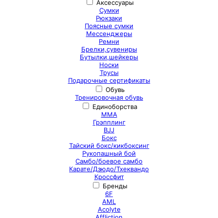
Аксессуары
Сумки
Рюкзаки
Поясные сумки
Мессенджеры
Ремни
Брелки,сувениры
Бутылки,шейкеры
Носки
Трусы
Подарочные сертификаты
Обувь
Тренировочная обувь
Единоборства
ММА
Грэпплинг
BJJ
Бокс
Тайский бокс/кикбоксинг
Рукопашный бой
Самбо/боевое самбо
Карате/Дзюдо/Тхеквандо
Кроссфит
Бренды
6F
AML
Acolyte
Affliction