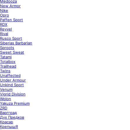
Medooza
New Armor
Nike
Opro
Paffen Sport
RDX
Reyvel
Rival
Rusco Sport
Siberias Barbarian
Sproots
Sweet Sweat
Tatami
Totalbox
Trailhead
Twins
Unaffected
Under Armour
Unkind Sport
Venum
Vigrid Division
Wolon
Yakuza Premium
ZRD
Варгград
Дух Предков
Красар
КрепышЯ