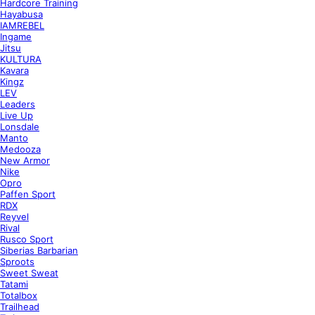
Hardcore Training
Hayabusa
IAMREBEL
Ingame
Jitsu
KULTURA
Kavara
Kingz
LEV
Leaders
Live Up
Lonsdale
Manto
Medooza
New Armor
Nike
Opro
Paffen Sport
RDX
Reyvel
Rival
Rusco Sport
Siberias Barbarian
Sproots
Sweet Sweat
Tatami
Totalbox
Trailhead