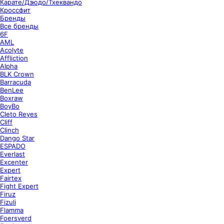
Карате/Дзюдо/Тхеквандо
Кроссфит
Бренды
Все бренды
6F
AML
Acolyte
Affliction
Alpha
BLK Crown
Barracuda
BenLee
Boxraw
BoyBo
Cleto Reyes
Cliff
Clinch
Dango Star
ESPADO
Everlast
Excenter
Expert
Fairtex
Fight Expert
Firuz
Fizuli
Flamma
Foersverd