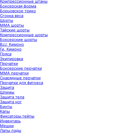
Компрессионные штаны
Боксерская форма
Борцовское трико
Сгонка веса
Шорты
ММА шорты
Тайские шорты
Компрессионные шорты
Боксерские шорты
BJJ, Кимоно
Ги, Кимоно
Пояса
Экипировка
Перчатки
Боксерские перчатки
ММА перчатки
Снарядные перчатки
Перчатки для фитнеса
Защита
Шлемы
Защита тела
Защита ног
Бинты
Капы
Фиксаторы,тейпы
Инвентарь
Мешки
Лапы,пэды