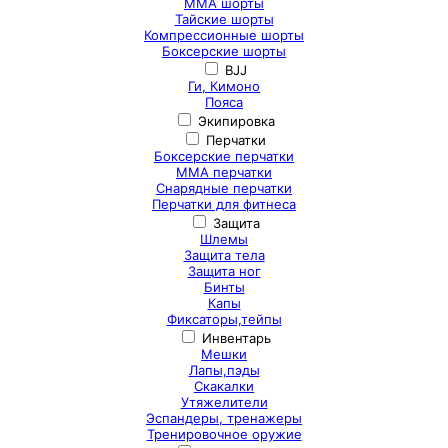
ММА шорты
Тайские шорты
Компрессионные шорты
Боксерские шорты
BJJ
Ги, Кимоно
Пояса
Экипировка
Перчатки
Боксерские перчатки
ММА перчатки
Снарядные перчатки
Перчатки для фитнеса
Защита
Шлемы
Защита тела
Защита ног
Бинты
Капы
Фиксаторы,тейпы
Инвентарь
Мешки
Лапы,пэды
Скакалки
Утяжелители
Эспандеры, тренажеры
Тренировочное оружие