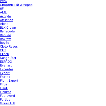
Рать
Спортивный интерес
6F
AML
Acolyte
Affliction
Alpha
BLK Crown
Barracuda
BenLee
Boxraw
BoyBo
Cleto Reyes
Cliff
Clinch
Dango Star
ESPADO
Everlast
Excenter
Expert
Fairtex
Fight Expert
Firuz
Fizuli
Flamma
Foersverd
Fortius
Green Hill