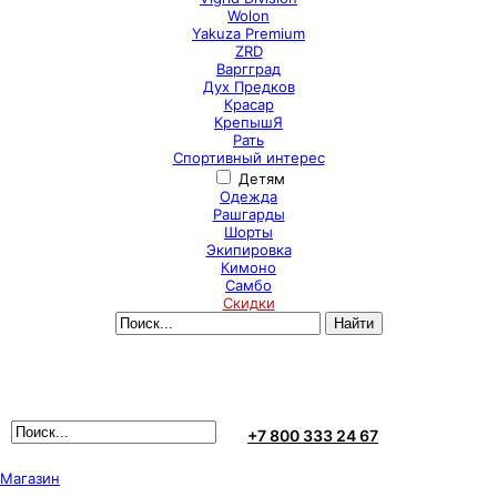
Wolon
Yakuza Premium
ZRD
Варгград
Дух Предков
Красар
КрепышЯ
Рать
Спортивный интерес
Детям
Одежда
Рашгарды
Шорты
Экипировка
Кимоно
Самбо
Скидки
+7 800 333 24 67
Магазин