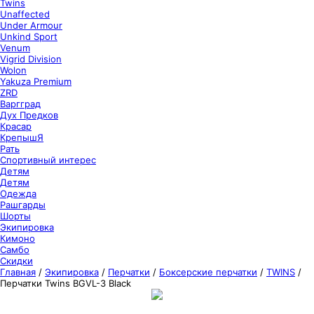
Twins
Unaffected
Under Armour
Unkind Sport
Venum
Vigrid Division
Wolon
Yakuza Premium
ZRD
Варгград
Дух Предков
Красар
КрепышЯ
Рать
Спортивный интерес
Детям
Детям
Одежда
Рашгарды
Шорты
Экипировка
Кимоно
Самбо
Скидки
Главная
/
Экипировка
/
Перчатки
/
Боксерские перчатки
/
TWINS
/
Перчатки Twins BGVL-3 Black