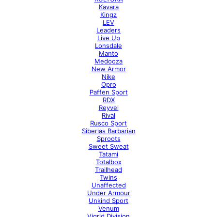
Kavara
Kingz
LEV
Leaders
Live Up
Lonsdale
Manto
Medooza
New Armor
Nike
Opro
Paffen Sport
RDX
Reyvel
Rival
Rusco Sport
Siberias Barbarian
Sproots
Sweet Sweat
Tatami
Totalbox
Trailhead
Twins
Unaffected
Under Armour
Unkind Sport
Venum
Vigrid Division