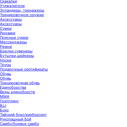
Скакалки
Утяжелители
Эспандеры, тренажеры
Тренировочное оружие
Аксессуары
Аксессуары
Сумки
Рюкзаки
Поясные сумки
Мессенджеры
Ремни
Брелки,сувениры
Бутылки,шейкеры
Носки
Трусы
Подарочные сертификаты
Обувь
Обувь
Тренировочная обувь
Единоборства
Виды единоборств
ММА
Грэпплинг
BJJ
Бокс
Тайский бокс/кикбоксинг
Рукопашный бой
Самбо/боевое самбо