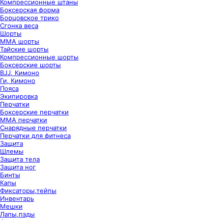
Компрессионные штаны
Боксерская форма
Борцовское трико
Сгонка веса
Шорты
ММА шорты
Тайские шорты
Компрессионные шорты
Боксерские шорты
BJJ, Кимоно
Ги, Кимоно
Пояса
Экипировка
Перчатки
Боксерские перчатки
ММА перчатки
Снарядные перчатки
Перчатки для фитнеса
Защита
Шлемы
Защита тела
Защита ног
Бинты
Капы
Фиксаторы,тейпы
Инвентарь
Мешки
Лапы,пэды