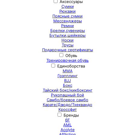
Аксессуары
Сумки
Рюкзаки
Поясные сумки
Мессенджеры
Ремни
Брелки,сувениры
Бутылки,шейкеры
Носки
Трусы
Подарочные сертификаты
Обувь
Тренировочная обувь
Единоборства
ММА
Грэпплинг
BJJ
Бокс
Тайский бокс/кикбоксинг
Рукопашный бой
Самбо/боевое самбо
Карате/Дзюдо/Тхеквандо
Кроссфит
Бренды
6F
AML
Acolyte
Affliction