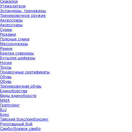
Скакалки
Утяжелители
Эспандеры, тренажеры
Тренировочное оружие
Аксессуары
Аксессуары
Сумки
Рюкзаки
Поясные сумки
Мессенджеры
Ремни
Брелки,сувениры
Бутылки,шейкеры
Носки
Трусы
Подарочные сертификаты
Обувь
Обувь
Тренировочная обувь
Единоборства
Виды единоборств
ММА
Грэпплинг
BJJ
Бокс
Тайский бокс/кикбоксинг
Рукопашный бой
Самбо/боевое самбо