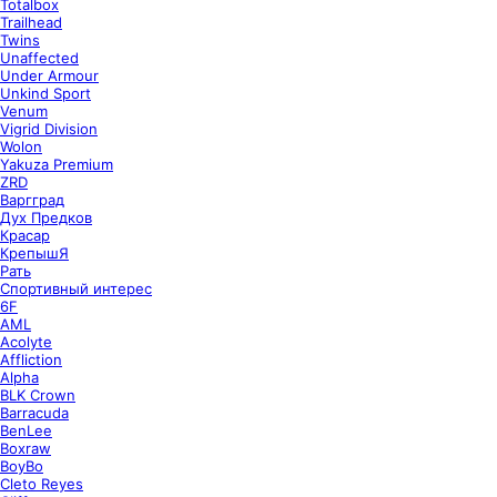
Totalbox
Trailhead
Twins
Unaffected
Under Armour
Unkind Sport
Venum
Vigrid Division
Wolon
Yakuza Premium
ZRD
Варгград
Дух Предков
Красар
КрепышЯ
Рать
Спортивный интерес
6F
AML
Acolyte
Affliction
Alpha
BLK Crown
Barracuda
BenLee
Boxraw
BoyBo
Cleto Reyes