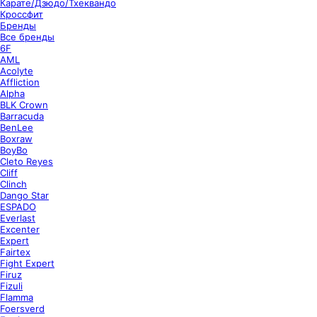
Карате/Дзюдо/Тхеквандо
Кроссфит
Бренды
Все бренды
6F
AML
Acolyte
Affliction
Alpha
BLK Crown
Barracuda
BenLee
Boxraw
BoyBo
Cleto Reyes
Cliff
Clinch
Dango Star
ESPADO
Everlast
Excenter
Expert
Fairtex
Fight Expert
Firuz
Fizuli
Flamma
Foersverd