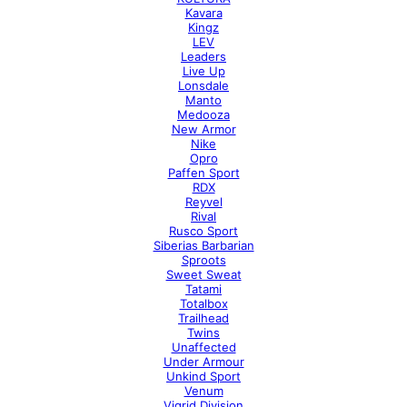
Kavara
Kingz
LEV
Leaders
Live Up
Lonsdale
Manto
Medooza
New Armor
Nike
Opro
Paffen Sport
RDX
Reyvel
Rival
Rusco Sport
Siberias Barbarian
Sproots
Sweet Sweat
Tatami
Totalbox
Trailhead
Twins
Unaffected
Under Armour
Unkind Sport
Venum
Vigrid Division