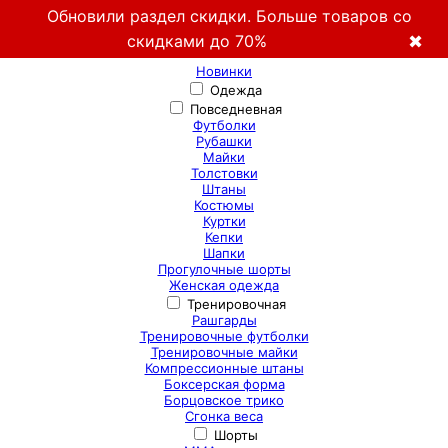
Обновили раздел скидки. Больше товаров со
скидками до 70%
✖
Новинки
Одежда
Повседневная
Футболки
Рубашки
Майки
Толстовки
Штаны
Костюмы
Куртки
Кепки
Шапки
Прогулочные шорты
Женская одежда
Тренировочная
Рашгарды
Тренировочные футболки
Тренировочные майки
Компрессионные штаны
Боксерская форма
Борцовское трико
Сгонка веса
Шорты