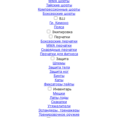
ММА шорты
Тайские шорты
Компрессионные шорты
Боксерские шорты
BJJ
Ги, Кимоно
Пояса
Экипировка
Перчатки
Боксерские перчатки
ММА перчатки
Снарядные перчатки
Перчатки для фитнеса
Защита
Шлемы
Защита тела
Защита ног
Бинты
Капы
Фиксаторы,тейпы
Инвентарь
Мешки
Лапы,пэды
Скакалки
Утяжелители
Эспандеры, тренажеры
Тренировочное оружие