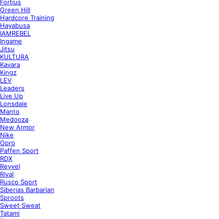
Fortius
Green Hill
Hardcore Training
Hayabusa
IAMREBEL
Ingame
Jitsu
KULTURA
Kavara
Kingz
LEV
Leaders
Live Up
Lonsdale
Manto
Medooza
New Armor
Nike
Opro
Paffen Sport
RDX
Reyvel
Rival
Rusco Sport
Siberias Barbarian
Sproots
Sweet Sweat
Tatami