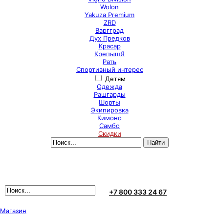
Wolon
Yakuza Premium
ZRD
Варгград
Дух Предков
Красар
КрепышЯ
Рать
Спортивный интерес
Детям
Одежда
Рашгарды
Шорты
Экипировка
Кимоно
Самбо
Скидки
+7 800 333 24 67
Магазин