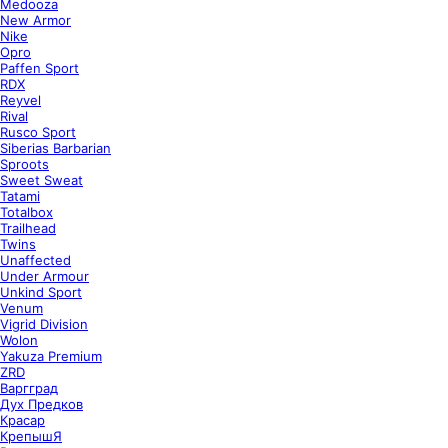
Medooza
New Armor
Nike
Opro
Paffen Sport
RDX
Reyvel
Rival
Rusco Sport
Siberias Barbarian
Sproots
Sweet Sweat
Tatami
Totalbox
Trailhead
Twins
Unaffected
Under Armour
Unkind Sport
Venum
Vigrid Division
Wolon
Yakuza Premium
ZRD
Варгград
Дух Предков
Красар
КрепышЯ