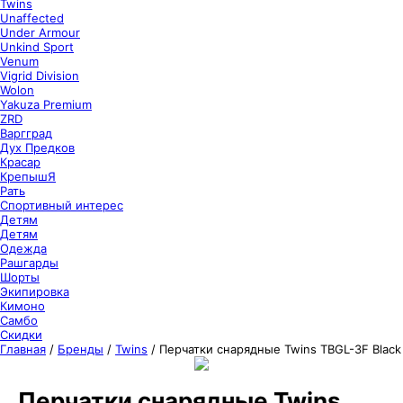
Twins
Unaffected
Under Armour
Unkind Sport
Venum
Vigrid Division
Wolon
Yakuza Premium
ZRD
Варгград
Дух Предков
Красар
КрепышЯ
Рать
Спортивный интерес
Детям
Детям
Одежда
Рашгарды
Шорты
Экипировка
Кимоно
Самбо
Скидки
Главная
/
Бренды
/
Twins
/
Перчатки снарядные Twins TBGL-3F Black
Перчатки снарядные Twins