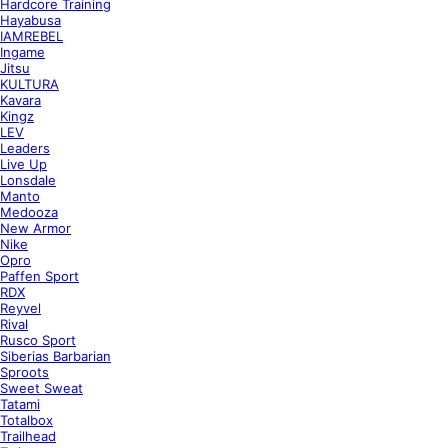
Hardcore Training
Hayabusa
IAMREBEL
Ingame
Jitsu
KULTURA
Kavara
Kingz
LEV
Leaders
Live Up
Lonsdale
Manto
Medooza
New Armor
Nike
Opro
Paffen Sport
RDX
Reyvel
Rival
Rusco Sport
Siberias Barbarian
Sproots
Sweet Sweat
Tatami
Totalbox
Trailhead