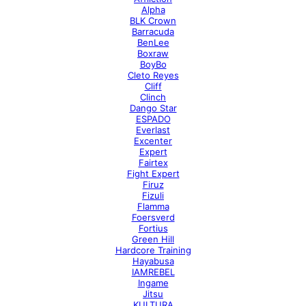
Alpha
BLK Crown
Barracuda
BenLee
Boxraw
BoyBo
Cleto Reyes
Cliff
Clinch
Dango Star
ESPADO
Everlast
Excenter
Expert
Fairtex
Fight Expert
Firuz
Fizuli
Flamma
Foersverd
Fortius
Green Hill
Hardcore Training
Hayabusa
IAMREBEL
Ingame
Jitsu
KULTURA