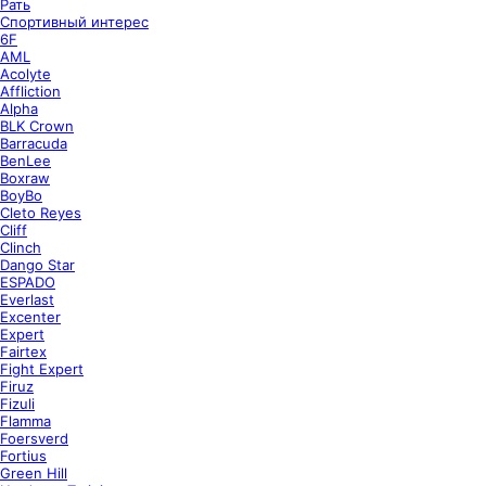
Рать
Спортивный интерес
6F
AML
Acolyte
Affliction
Alpha
BLK Crown
Barracuda
BenLee
Boxraw
BoyBo
Cleto Reyes
Cliff
Clinch
Dango Star
ESPADO
Everlast
Excenter
Expert
Fairtex
Fight Expert
Firuz
Fizuli
Flamma
Foersverd
Fortius
Green Hill