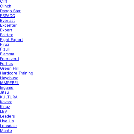
Cliff
Clinch
Dango Star
ESPADO
Everlast
Excenter
Expert
Fairtex
Fight Expert
Firuz
Fizuli
Flamma
Foersverd
Fortius
Green Hill
Hardcore Training
Hayabusa
IAMREBEL
Ingame
Jitsu
KULTURA
Kavara
Kingz
LEV
Leaders
Live Up
Lonsdale
Manto