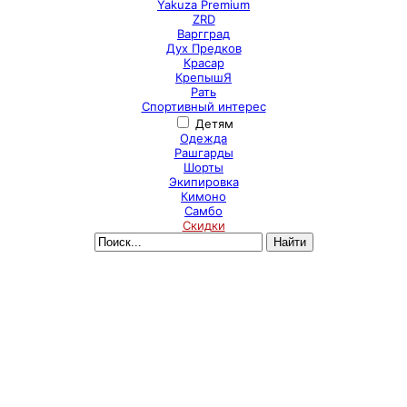
Yakuza Premium
ZRD
Варгград
Дух Предков
Красар
КрепышЯ
Рать
Спортивный интерес
Детям
Одежда
Рашгарды
Шорты
Экипировка
Кимоно
Самбо
Скидки