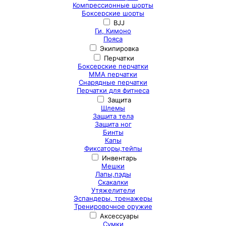
Компрессионные шорты
Боксерские шорты
BJJ
Ги, Кимоно
Пояса
Экипировка
Перчатки
Боксерские перчатки
ММА перчатки
Снарядные перчатки
Перчатки для фитнеса
Защита
Шлемы
Защита тела
Защита ног
Бинты
Капы
Фиксаторы,тейпы
Инвентарь
Мешки
Лапы,пэды
Скакалки
Утяжелители
Эспандеры, тренажеры
Тренировочное оружие
Аксессуары
Сумки