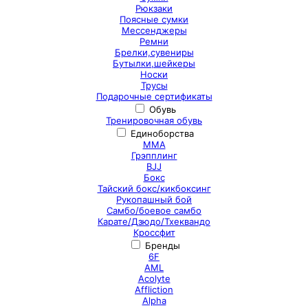
Рюкзаки
Поясные сумки
Мессенджеры
Ремни
Брелки,сувениры
Бутылки,шейкеры
Носки
Трусы
Подарочные сертификаты
Обувь
Тренировочная обувь
Единоборства
ММА
Грэпплинг
BJJ
Бокс
Тайский бокс/кикбоксинг
Рукопашный бой
Самбо/боевое самбо
Карате/Дзюдо/Тхеквандо
Кроссфит
Бренды
6F
AML
Acolyte
Affliction
Alpha