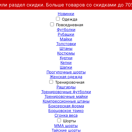
или раздел скидки. Больше товаров со скидками до 70
Новинки
Одежда
Повседневная
Футболки
Рубашки
Майки
Толстовки
Штаны
Костюмы
Куртки
Кепки
Шапки
Прогулочные шорты
Женская одежда
Тренировочная
Рашгарды
Тренировочные футболки
Тренировочные майки
Компрессионные штаны
Боксерская форма
Борцовское трико
Сгонка веса
Шорты
ММА шорты
Тайские шорты