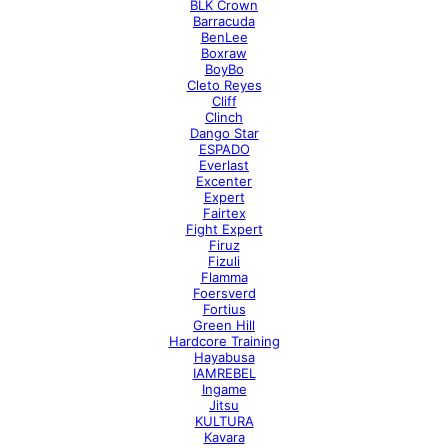
BLK Crown
Barracuda
BenLee
Boxraw
BoyBo
Cleto Reyes
Cliff
Clinch
Dango Star
ESPADO
Everlast
Excenter
Expert
Fairtex
Fight Expert
Firuz
Fizuli
Flamma
Foersverd
Fortius
Green Hill
Hardcore Training
Hayabusa
IAMREBEL
Ingame
Jitsu
KULTURA
Kavara