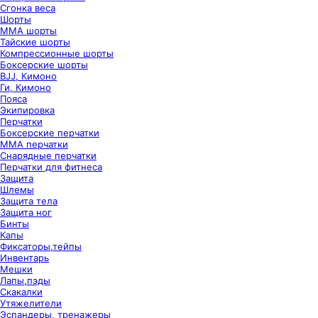
Сгонка веса
Шорты
ММА шорты
Тайские шорты
Компрессионные шорты
Боксерские шорты
BJJ, Кимоно
Ги, Кимоно
Пояса
Экипировка
Перчатки
Боксерские перчатки
ММА перчатки
Снарядные перчатки
Перчатки для фитнеса
Защита
Шлемы
Защита тела
Защита ног
Бинты
Капы
Фиксаторы,тейпы
Инвентарь
Мешки
Лапы,пэды
Скакалки
Утяжелители
Эспандеры, тренажеры