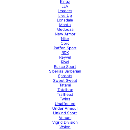
Kingz
LEV
Leaders
Live Up
Lonsdale
Manto
Medooza
New Armor
Nike
Opro
Paffen Sport
RDX
Reyvel
Rival
Rusco Sport
Siberias Barbarian
Sproots
Sweet Sweat
Tatami
Totalbox
Trailhead
Twins
Unaffected
Under Armour
Unkind Sport
Venum
Vigrid Division
Wolon