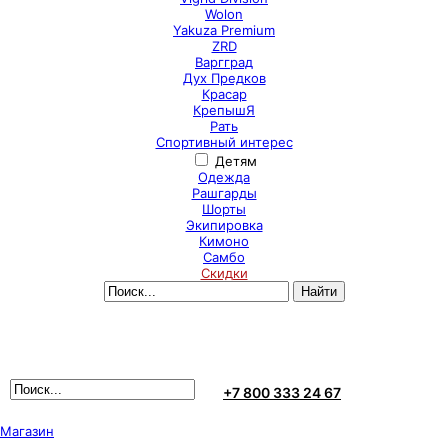
Wolon
Yakuza Premium
ZRD
Варгград
Дух Предков
Красар
КрепышЯ
Рать
Спортивный интерес
Детям
Одежда
Рашгарды
Шорты
Экипировка
Кимоно
Самбо
Скидки
+7 800 333 24 67
Магазин