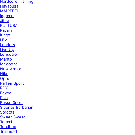
Hardcore Training
Hayabusa
IAMREBEL
Ingame
Jitsu
KULTURA
Kavara
Kingz
LEV
Leaders
Live Up
Lonsdale
Manto
Medooza
New Armor
Nike
Opro
Paffen Sport
RDX
Reyvel
Rival
Rusco Sport
Siberias Barbarian
Sproots
Sweet Sweat
Tatami
Totalbox
Trailhead