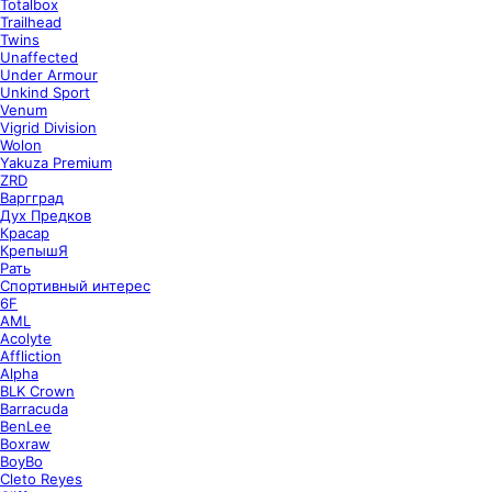
Totalbox
Trailhead
Twins
Unaffected
Under Armour
Unkind Sport
Venum
Vigrid Division
Wolon
Yakuza Premium
ZRD
Варгград
Дух Предков
Красар
КрепышЯ
Рать
Спортивный интерес
6F
AML
Acolyte
Affliction
Alpha
BLK Crown
Barracuda
BenLee
Boxraw
BoyBo
Cleto Reyes