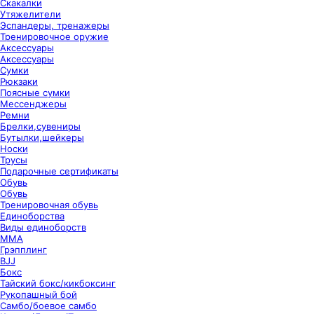
Скакалки
Утяжелители
Эспандеры, тренажеры
Тренировочное оружие
Аксессуары
Аксессуары
Сумки
Рюкзаки
Поясные сумки
Мессенджеры
Ремни
Брелки,сувениры
Бутылки,шейкеры
Носки
Трусы
Подарочные сертификаты
Обувь
Обувь
Тренировочная обувь
Единоборства
Виды единоборств
ММА
Грэпплинг
BJJ
Бокс
Тайский бокс/кикбоксинг
Рукопашный бой
Самбо/боевое самбо