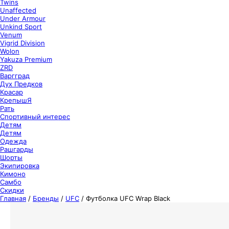
Twins
Unaffected
Under Armour
Unkind Sport
Venum
Vigrid Division
Wolon
Yakuza Premium
ZRD
Варгград
Дух Предков
Красар
КрепышЯ
Рать
Спортивный интерес
Детям
Детям
Одежда
Рашгарды
Шорты
Экипировка
Кимоно
Самбо
Скидки
Главная
/
Бренды
/
UFC
/
Футболка UFC Wrap Black