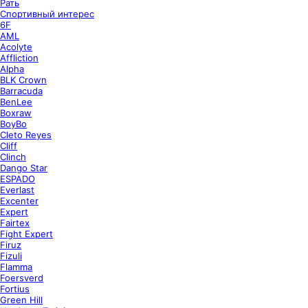
Рать
Спортивный интерес
6F
AML
Acolyte
Affliction
Alpha
BLK Crown
Barracuda
BenLee
Boxraw
BoyBo
Cleto Reyes
Cliff
Clinch
Dango Star
ESPADO
Everlast
Excenter
Expert
Fairtex
Fight Expert
Firuz
Fizuli
Flamma
Foersverd
Fortius
Green Hill