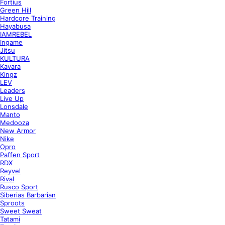
Fortius
Green Hill
Hardcore Training
Hayabusa
IAMREBEL
Ingame
Jitsu
KULTURA
Kavara
Kingz
LEV
Leaders
Live Up
Lonsdale
Manto
Medooza
New Armor
Nike
Opro
Paffen Sport
RDX
Reyvel
Rival
Rusco Sport
Siberias Barbarian
Sproots
Sweet Sweat
Tatami