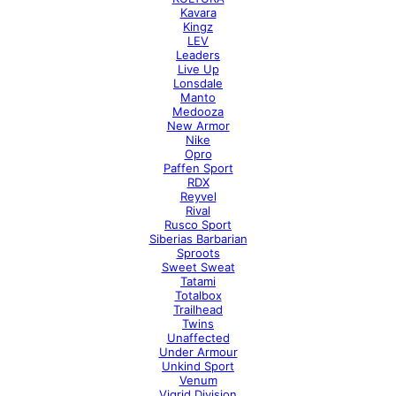
Kavara
Kingz
LEV
Leaders
Live Up
Lonsdale
Manto
Medooza
New Armor
Nike
Opro
Paffen Sport
RDX
Reyvel
Rival
Rusco Sport
Siberias Barbarian
Sproots
Sweet Sweat
Tatami
Totalbox
Trailhead
Twins
Unaffected
Under Armour
Unkind Sport
Venum
Vigrid Division