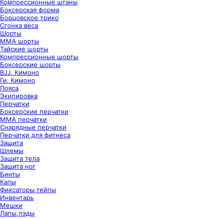
Компрессионные штаны
Боксерская форма
Борцовское трико
Сгонка веса
Шорты
ММА шорты
Тайские шорты
Компрессионные шорты
Боксерские шорты
BJJ, Кимоно
Ги, Кимоно
Пояса
Экипировка
Перчатки
Боксерские перчатки
ММА перчатки
Снарядные перчатки
Перчатки для фитнеса
Защита
Шлемы
Защита тела
Защита ног
Бинты
Капы
Фиксаторы,тейпы
Инвентарь
Мешки
Лапы,пэды