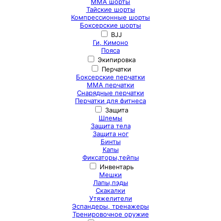
ММА шорты
Тайские шорты
Компрессионные шорты
Боксерские шорты
BJJ
Ги, Кимоно
Пояса
Экипировка
Перчатки
Боксерские перчатки
ММА перчатки
Снарядные перчатки
Перчатки для фитнеса
Защита
Шлемы
Защита тела
Защита ног
Бинты
Капы
Фиксаторы,тейпы
Инвентарь
Мешки
Лапы,пэды
Скакалки
Утяжелители
Эспандеры, тренажеры
Тренировочное оружие