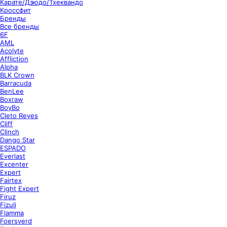
Карате/Дзюдо/Тхеквандо
Кроссфит
Бренды
Все бренды
6F
AML
Acolyte
Affliction
Alpha
BLK Crown
Barracuda
BenLee
Boxraw
BoyBo
Cleto Reyes
Cliff
Clinch
Dango Star
ESPADO
Everlast
Excenter
Expert
Fairtex
Fight Expert
Firuz
Fizuli
Flamma
Foersverd