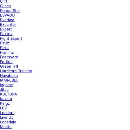
Cliff
Clinch
Dango Star
ESPADO
Everlast
Excenter
Expert
Fairtex
Fight Expert
Firuz
Fizuli
Flamma
Foersverd
Fortius
Green Hill
Hardcore Training
Hayabusa
IAMREBEL
Ingame
Jitsu
KULTURA
Kavara
Kingz
LEV
Leaders
Live Up
Lonsdale
Manto