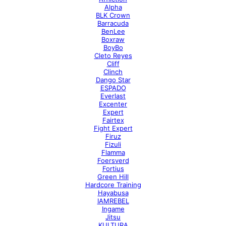
Alpha
BLK Crown
Barracuda
BenLee
Boxraw
BoyBo
Cleto Reyes
Cliff
Clinch
Dango Star
ESPADO
Everlast
Excenter
Expert
Fairtex
Fight Expert
Firuz
Fizuli
Flamma
Foersverd
Fortius
Green Hill
Hardcore Training
Hayabusa
IAMREBEL
Ingame
Jitsu
KULTURA