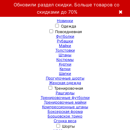
Обновили раздел скидки. Больше товаров со
скидками до 70%
✖
Новинки
Одежда
Повседневная
Футболки
Рубашки
Майки
Толстовки
Штаны
Костюмы
Куртки
Кепки
Шапки
Прогулочные шорты
Женская одежда
Тренировочная
Рашгарды
Тренировочные футболки
Тренировочные майки
Компрессионные штаны
Боксерская форма
Борцовское трико
Сгонка веса
Шорты