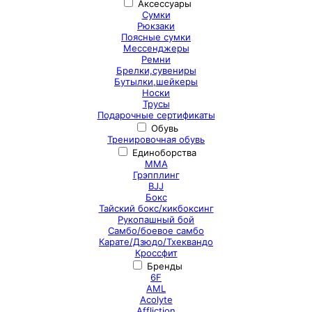
Аксессуары
Сумки
Рюкзаки
Поясные сумки
Мессенджеры
Ремни
Брелки,сувениры
Бутылки,шейкеры
Носки
Трусы
Подарочные сертификаты
Обувь
Тренировочная обувь
Единоборства
ММА
Грэпплинг
BJJ
Бокс
Тайский бокс/кикбоксинг
Рукопашный бой
Самбо/боевое самбо
Карате/Дзюдо/Тхеквандо
Кроссфит
Бренды
6F
AML
Acolyte
Affliction