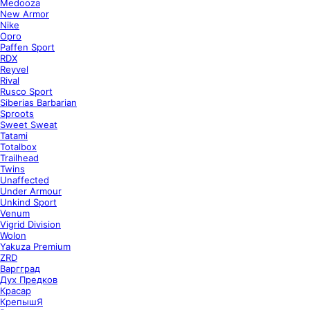
Medooza
New Armor
Nike
Opro
Paffen Sport
RDX
Reyvel
Rival
Rusco Sport
Siberias Barbarian
Sproots
Sweet Sweat
Tatami
Totalbox
Trailhead
Twins
Unaffected
Under Armour
Unkind Sport
Venum
Vigrid Division
Wolon
Yakuza Premium
ZRD
Варгград
Дух Предков
Красар
КрепышЯ