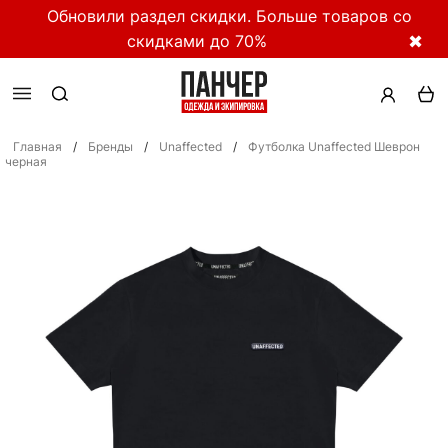
Обновили раздел скидки. Больше товаров со
скидками до 70%
✖
Главная
/
Бренды
/
Unaffected
/
Футболка Unaffected Шеврон
черная