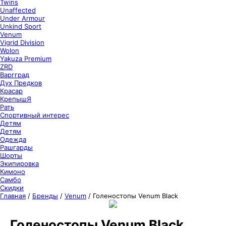
Twins
Unaffected
Under Armour
Unkind Sport
Venum
Vigrid Division
Wolon
Yakuza Premium
ZRD
Варгград
Дух Предков
Красар
КрепышЯ
Рать
Спортивный интерес
Детям
Детям
Одежда
Рашгарды
Шорты
Экипировка
Кимоно
Самбо
Скидки
Главная
/
Бренды
/
Venum
/
Голеностопы Venum Black
Голеностопы Venum Black