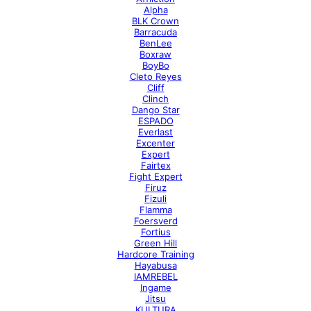
Alpha
BLK Crown
Barracuda
BenLee
Boxraw
BoyBo
Cleto Reyes
Cliff
Clinch
Dango Star
ESPADO
Everlast
Excenter
Expert
Fairtex
Fight Expert
Firuz
Fizuli
Flamma
Foersverd
Fortius
Green Hill
Hardcore Training
Hayabusa
IAMREBEL
Ingame
Jitsu
KULTURA