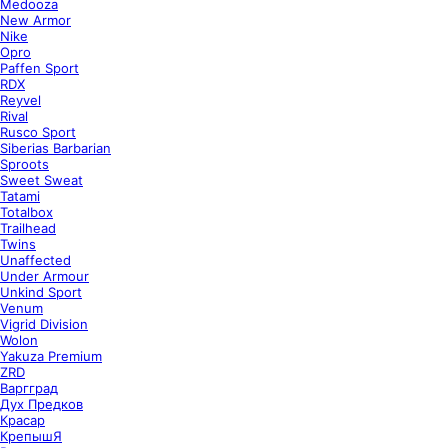
Medooza
New Armor
Nike
Opro
Paffen Sport
RDX
Reyvel
Rival
Rusco Sport
Siberias Barbarian
Sproots
Sweet Sweat
Tatami
Totalbox
Trailhead
Twins
Unaffected
Under Armour
Unkind Sport
Venum
Vigrid Division
Wolon
Yakuza Premium
ZRD
Варгград
Дух Предков
Красар
КрепышЯ