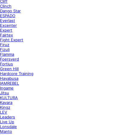
Cliff
Clinch
Dango Star
ESPADO
Everlast
Excenter
Expert
Fairtex
Fight Expert
Firuz
Fizuli
Flamma
Foersverd
Fortius
Green Hill
Hardcore Training
Hayabusa
IAMREBEL
Ingame
Jitsu
KULTURA
Kavara
Kingz
LEV
Leaders
Live Up
Lonsdale
Manto