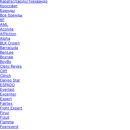
Карате/Дзюдо/Тхеквандо
Кроссфит
Бренды
Все бренды
6F
AML
Acolyte
Affliction
Alpha
BLK Crown
Barracuda
BenLee
Boxraw
BoyBo
Cleto Reyes
Cliff
Clinch
Dango Star
ESPADO
Everlast
Excenter
Expert
Fairtex
Fight Expert
Firuz
Fizuli
Flamma
Foersverd