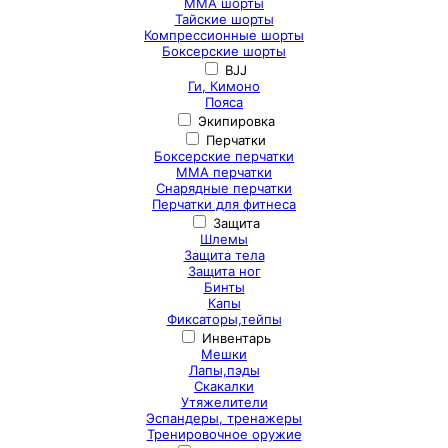
ММА шорты
Тайские шорты
Компрессионные шорты
Боксерские шорты
BJJ
Ги, Кимоно
Пояса
Экипировка
Перчатки
Боксерские перчатки
ММА перчатки
Снарядные перчатки
Перчатки для фитнеса
Защита
Шлемы
Защита тела
Защита ног
Бинты
Капы
Фиксаторы,тейпы
Инвентарь
Мешки
Лапы,пэды
Скакалки
Утяжелители
Эспандеры, тренажеры
Тренировочное оружие