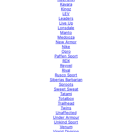
Kavara
Kingz
LEV
Leaders
Live Up
Lonsdale
Manto
Medooza
New Armor
Nike
Opro
Paffen Sport
RDX
Reyvel
Rival
Rusco Sport
Siberias Barbarian
Sproots
Sweet Sweat
Tatami
Totalbox
Trailhead
Twins
Unaffected
Under Armour
Unkind Sport
Venum
Vigrid Division