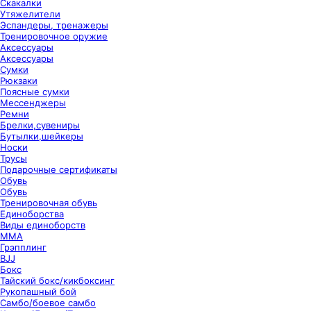
Скакалки
Утяжелители
Эспандеры, тренажеры
Тренировочное оружие
Аксессуары
Аксессуары
Сумки
Рюкзаки
Поясные сумки
Мессенджеры
Ремни
Брелки,сувениры
Бутылки,шейкеры
Носки
Трусы
Подарочные сертификаты
Обувь
Обувь
Тренировочная обувь
Единоборства
Виды единоборств
ММА
Грэпплинг
BJJ
Бокс
Тайский бокс/кикбоксинг
Рукопашный бой
Самбо/боевое самбо