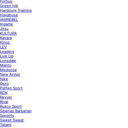
Fortius
Green Hill
Hardcore Training
Hayabusa
IAMREBEL
Ingame
Jitsu
KULTURA
Kavara
Kingz
LEV
Leaders
Live Up
Lonsdale
Manto
Medooza
New Armor
Nike
Opro
Paffen Sport
RDX
Reyvel
Rival
Rusco Sport
Siberias Barbarian
Sproots
Sweet Sweat
Tatami