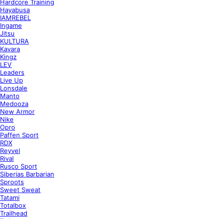
Hardcore Training
Hayabusa
IAMREBEL
Ingame
Jitsu
KULTURA
Kavara
Kingz
LEV
Leaders
Live Up
Lonsdale
Manto
Medooza
New Armor
Nike
Opro
Paffen Sport
RDX
Reyvel
Rival
Rusco Sport
Siberias Barbarian
Sproots
Sweet Sweat
Tatami
Totalbox
Trailhead