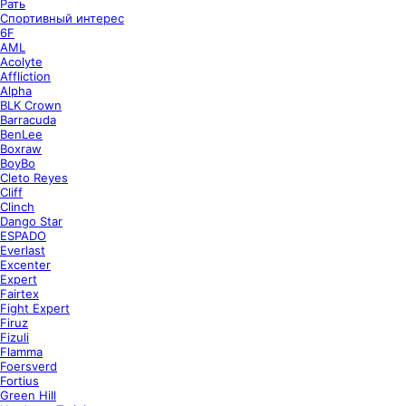
Рать
Спортивный интерес
6F
AML
Acolyte
Affliction
Alpha
BLK Crown
Barracuda
BenLee
Boxraw
BoyBo
Cleto Reyes
Cliff
Clinch
Dango Star
ESPADO
Everlast
Excenter
Expert
Fairtex
Fight Expert
Firuz
Fizuli
Flamma
Foersverd
Fortius
Green Hill