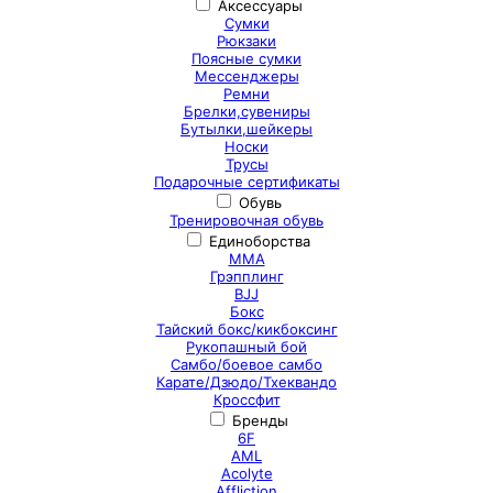
Аксессуары
Сумки
Рюкзаки
Поясные сумки
Мессенджеры
Ремни
Брелки,сувениры
Бутылки,шейкеры
Носки
Трусы
Подарочные сертификаты
Обувь
Тренировочная обувь
Единоборства
ММА
Грэпплинг
BJJ
Бокс
Тайский бокс/кикбоксинг
Рукопашный бой
Самбо/боевое самбо
Карате/Дзюдо/Тхеквандо
Кроссфит
Бренды
6F
AML
Acolyte
Affliction