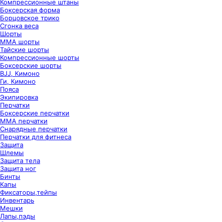
Компрессионные штаны
Боксерская форма
Борцовское трико
Сгонка веса
Шорты
ММА шорты
Тайские шорты
Компрессионные шорты
Боксерские шорты
BJJ, Кимоно
Ги, Кимоно
Пояса
Экипировка
Перчатки
Боксерские перчатки
ММА перчатки
Снарядные перчатки
Перчатки для фитнеса
Защита
Шлемы
Защита тела
Защита ног
Бинты
Капы
Фиксаторы,тейпы
Инвентарь
Мешки
Лапы,пэды