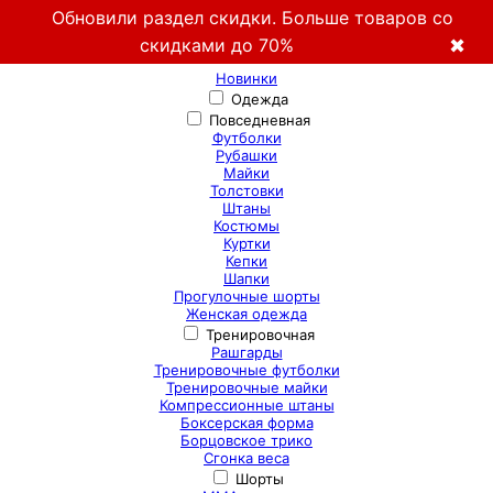
Обновили раздел скидки. Больше товаров со
скидками до 70%
✖
Новинки
Одежда
Повседневная
Футболки
Рубашки
Майки
Толстовки
Штаны
Костюмы
Куртки
Кепки
Шапки
Прогулочные шорты
Женская одежда
Тренировочная
Рашгарды
Тренировочные футболки
Тренировочные майки
Компрессионные штаны
Боксерская форма
Борцовское трико
Сгонка веса
Шорты