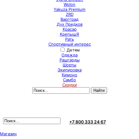
Wolon
Yakuza Premium
ZRD
Варгград
Дух Предков
Красар
КрепышЯ
Рать
Спортивный интерес
Детям
Одежда
Рашгарды
Шорты
Экипировка
Кимоно
Самбо
Скидки
+7 800 333 24 67
Магазин