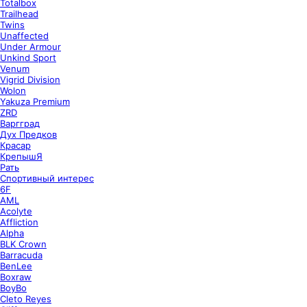
Totalbox
Trailhead
Twins
Unaffected
Under Armour
Unkind Sport
Venum
Vigrid Division
Wolon
Yakuza Premium
ZRD
Варгград
Дух Предков
Красар
КрепышЯ
Рать
Спортивный интерес
6F
AML
Acolyte
Affliction
Alpha
BLK Crown
Barracuda
BenLee
Boxraw
BoyBo
Cleto Reyes