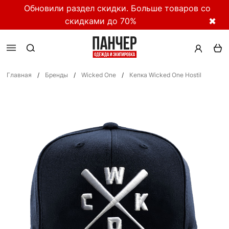
Обновили раздел скидки. Больше товаров со
скидками до 70%
✖
Главная
/
Бренды
/
Wicked One
/
Кепка Wicked One Hostil