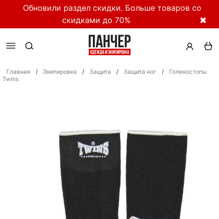
Обновили раздел скидки. Больше товаров со
скидками до 70%
✖
Главная
/
Экипировка
/
Защита
/
Защита ног
/
Голеностопы
Twins