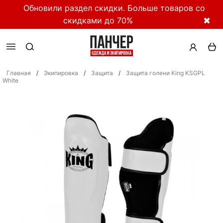
Обновили раздел скидки. Больше товаров со
скидками до 70%
✖
Главная
/
Экипировка
/
Защита
/
Защита голени King KSGPL
White