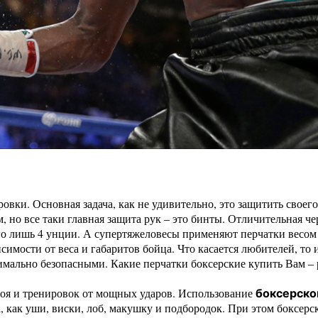
овки. Основная задача, как не удивительно, это защитить своег
 но все таки главная защита рук – это бинты. Отличительная чер
его лишь 4 унции. А супертяжеловесы применяют перчатки весо
симости от веса и габаритов бойца. Что касается любителей, то
мально безопасными. Какие перчатки боксерские купить Вам – р
боя и тренировок от мощных ударов. Использование
боксерско
, как уши, виски, лоб, макушку и подбородок. При этом боксер