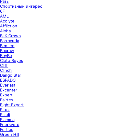
Рать
Спортивный интерес
6F
AML
Acolyte
Affliction
Alpha
BLK Crown
Barracuda
BenLee
Boxraw
BoyBo
Cleto Reyes
Cliff
Clinch
Dango Star
ESPADO
Everlast
Excenter
Expert
Fairtex
Fight Expert
Firuz
Fizuli
Flamma
Foersverd
Fortius
Green Hill