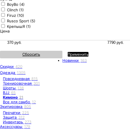
BoyBo (4)
Clinch (1)
Firuz (10)
Rusco Sport (5)
КрепышЯ (1)
Цена
Сбросить
Применить
Новинки
163
Скидки
420
Одежда
1305
Повседневная
815
Тренировочная
301
Шорты
138
BJJ
65
Кимоно
21
Все для самбо
12
Экипировка
805
Перчатки
225
Защита
312
Инвентарь
273
Аксессуары
179