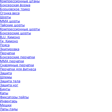
Компрессионные штаны
Боксерская форма
Борцовское трико
Сгонка веса
Шорты
ММА шорты
Тайские шорты
Компрессионные шорты
Боксерские шорты
BJJ, Кимоно
Ги, Кимоно
Пояса
Экипировка
Перчатки
Боксерские перчатки
ММА перчатки
Снарядные перчатки
Перчатки для фитнеса
Защита
Шлемы
Защита тела
Защита ног
Бинты
Капы
Фиксаторы,тейпы
Инвентарь
Мешки
Лапы,пэды