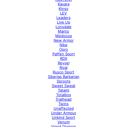
Kavara
Kingz
LEV
Leaders
Live Up
Lonsdale
Manto
Medooza
New Armor
Nike
Opro
Paffen Sport
RDX
Reyvel
Rival
Rusco Sport
Siberias Barbarian
Sproots
Sweet Sweat
Tatami
Totalbox
Trailhead
Twins
Unaffected
Under Armour
Unkind Sport
Venum
Vigrid Division