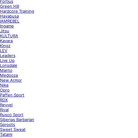
Fortius
Green Hill
Hardcore Training
Hayabusa
IAMREBEL
Ingame
Jitsu
KULTURA
Kavara
Kingz
LEV
Leaders
Live Up
Lonsdale
Manto
Medooza
New Armor
Nike
Opro
Paffen Sport
RDX
Reyvel
Rival
Rusco Sport
Siberias Barbarian
Sproots
Sweet Sweat
Tatami