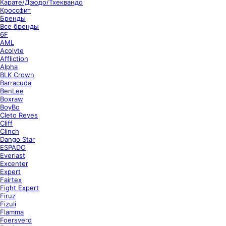
Карате/Дзюдо/Тхеквандо
Кроссфит
Бренды
Все бренды
6F
AML
Acolyte
Affliction
Alpha
BLK Crown
Barracuda
BenLee
Boxraw
BoyBo
Cleto Reyes
Cliff
Clinch
Dango Star
ESPADO
Everlast
Excenter
Expert
Fairtex
Fight Expert
Firuz
Fizuli
Flamma
Foersverd