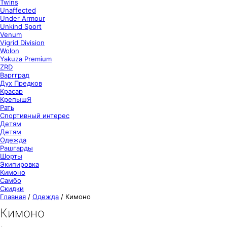
Twins
Unaffected
Under Armour
Unkind Sport
Venum
Vigrid Division
Wolon
Yakuza Premium
ZRD
Варгград
Дух Предков
Красар
КрепышЯ
Рать
Спортивный интерес
Детям
Детям
Одежда
Рашгарды
Шорты
Экипировка
Кимоно
Самбо
Скидки
Главная
/
Одежда
/
Кимоно
Кимоно