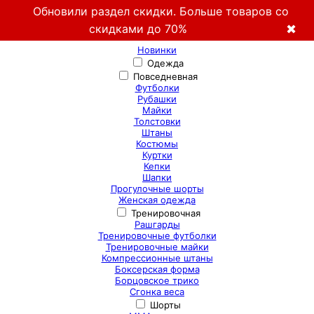
Обновили раздел скидки. Больше товаров со
скидками до 70%
✖
Новинки
Одежда
Повседневная
Футболки
Рубашки
Майки
Толстовки
Штаны
Костюмы
Куртки
Кепки
Шапки
Прогулочные шорты
Женская одежда
Тренировочная
Рашгарды
Тренировочные футболки
Тренировочные майки
Компрессионные штаны
Боксерская форма
Борцовское трико
Сгонка веса
Шорты