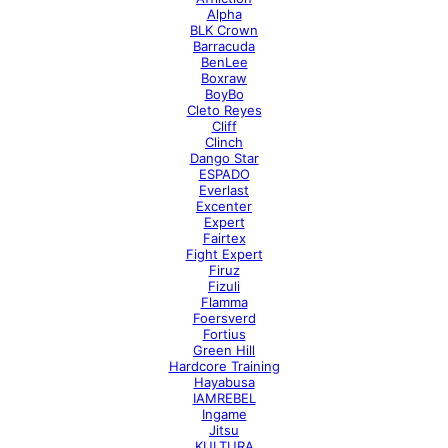
Alpha
BLK Crown
Barracuda
BenLee
Boxraw
BoyBo
Cleto Reyes
Cliff
Clinch
Dango Star
ESPADO
Everlast
Excenter
Expert
Fairtex
Fight Expert
Firuz
Fizuli
Flamma
Foersverd
Fortius
Green Hill
Hardcore Training
Hayabusa
IAMREBEL
Ingame
Jitsu
KULTURA