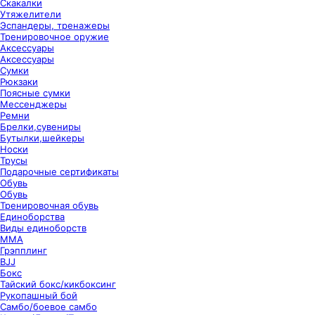
Скакалки
Утяжелители
Эспандеры, тренажеры
Тренировочное оружие
Аксессуары
Аксессуары
Сумки
Рюкзаки
Поясные сумки
Мессенджеры
Ремни
Брелки,сувениры
Бутылки,шейкеры
Носки
Трусы
Подарочные сертификаты
Обувь
Обувь
Тренировочная обувь
Единоборства
Виды единоборств
ММА
Грэпплинг
BJJ
Бокс
Тайский бокс/кикбоксинг
Рукопашный бой
Самбо/боевое самбо