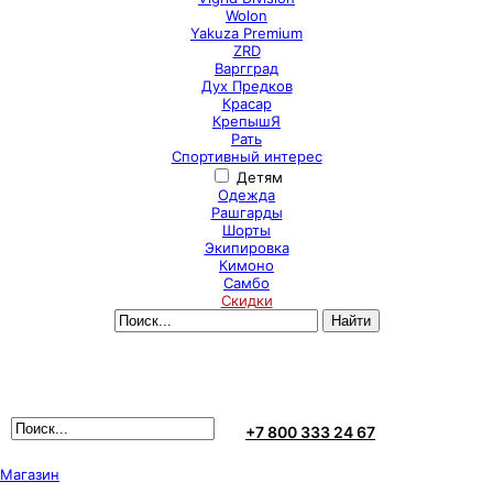
Wolon
Yakuza Premium
ZRD
Варгград
Дух Предков
Красар
КрепышЯ
Рать
Спортивный интерес
Детям
Одежда
Рашгарды
Шорты
Экипировка
Кимоно
Самбо
Скидки
+7 800 333 24 67
Магазин