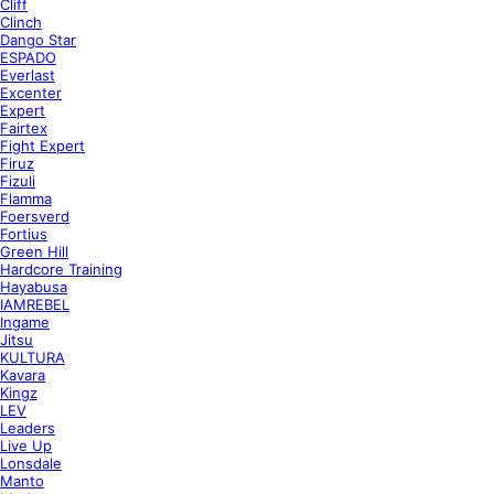
Cliff
Clinch
Dango Star
ESPADO
Everlast
Excenter
Expert
Fairtex
Fight Expert
Firuz
Fizuli
Flamma
Foersverd
Fortius
Green Hill
Hardcore Training
Hayabusa
IAMREBEL
Ingame
Jitsu
KULTURA
Kavara
Kingz
LEV
Leaders
Live Up
Lonsdale
Manto