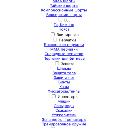
ММА шорты
Тайские шорты
Компрессионные шорты
Боксерские шорты
BJJ
Ги, Кимоно
Пояса
Экипировка
Перчатки
Боксерские перчатки
ММА перчатки
Снарядные перчатки
Перчатки для фитнеса
Защита
Шлемы
Защита тела
Защита ног
Бинты
Капы
Фиксаторы,тейпы
Инвентарь
Мешки
Лапы,пэды
Скакалки
Утяжелители
Эспандеры, тренажеры
Тренировочное оружие