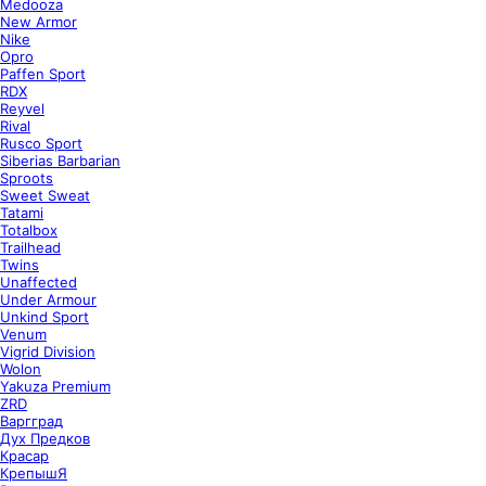
Medooza
New Armor
Nike
Opro
Paffen Sport
RDX
Reyvel
Rival
Rusco Sport
Siberias Barbarian
Sproots
Sweet Sweat
Tatami
Totalbox
Trailhead
Twins
Unaffected
Under Armour
Unkind Sport
Venum
Vigrid Division
Wolon
Yakuza Premium
ZRD
Варгград
Дух Предков
Красар
КрепышЯ