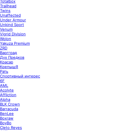
Totalbox
Trailhead
Twins
Unaffected
Under Armour
Unkind Sport
Venum
Vigrid Division
Wolon
Yakuza Premium
ZRD
Варгград
Дух Предков
Красар
КрепышЯ
Рать
Спортивный интерес
6F
AML
Acolyte
Affliction
Alpha
BLK Crown
Barracuda
BenLee
Boxraw
BoyBo
Cleto Reyes