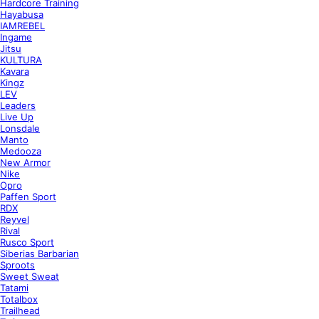
Hardcore Training
Hayabusa
IAMREBEL
Ingame
Jitsu
KULTURA
Kavara
Kingz
LEV
Leaders
Live Up
Lonsdale
Manto
Medooza
New Armor
Nike
Opro
Paffen Sport
RDX
Reyvel
Rival
Rusco Sport
Siberias Barbarian
Sproots
Sweet Sweat
Tatami
Totalbox
Trailhead