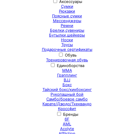
Аксессуары
Сумки
Рюкзаки
Поясные сумки
Мессенджеры
Ремни
Брелки,сувениры
Бутылки,шейкеры
Носки
Трусы
Подарочные сертификаты
Обувь
Тренировочная обувь
Единоборства
ММА
Грэпплинг
BJJ
Бокс
Тайский бокс/кикбоксинг
Рукопашный бой
Самбо/боевое самбо
Карате/Дзюдо/Тхеквандо
Кроссфит
Бренды
6F
AML
Acolyte
Affliction