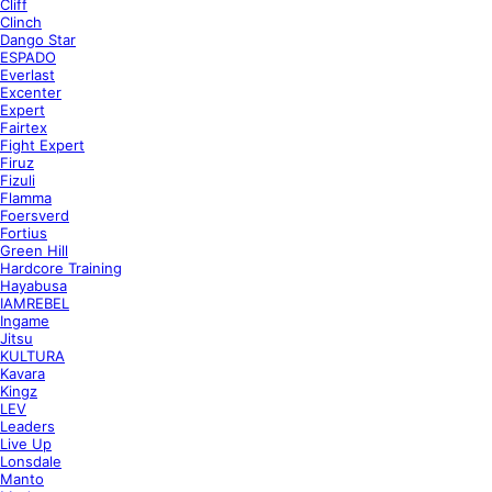
Cliff
Clinch
Dango Star
ESPADO
Everlast
Excenter
Expert
Fairtex
Fight Expert
Firuz
Fizuli
Flamma
Foersverd
Fortius
Green Hill
Hardcore Training
Hayabusa
IAMREBEL
Ingame
Jitsu
KULTURA
Kavara
Kingz
LEV
Leaders
Live Up
Lonsdale
Manto