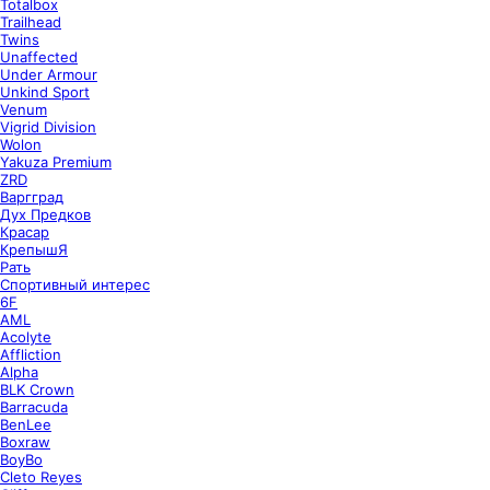
Totalbox
Trailhead
Twins
Unaffected
Under Armour
Unkind Sport
Venum
Vigrid Division
Wolon
Yakuza Premium
ZRD
Варгград
Дух Предков
Красар
КрепышЯ
Рать
Спортивный интерес
6F
AML
Acolyte
Affliction
Alpha
BLK Crown
Barracuda
BenLee
Boxraw
BoyBo
Cleto Reyes