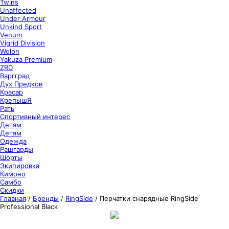
Twins
Unaffected
Under Armour
Unkind Sport
Venum
Vigrid Division
Wolon
Yakuza Premium
ZRD
Варгград
Дух Предков
Красар
КрепышЯ
Рать
Спортивный интерес
Детям
Детям
Одежда
Рашгарды
Шорты
Экипировка
Кимоно
Самбо
Скидки
Главная
/
Бренды
/
RingSide
/
Перчатки снарядные RingSide
Professional Black