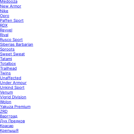
Medooza
New Armor
Nike
Opro
Paffen Sport
RDX
Reyvel
Rival
Rusco Sport
Siberias Barbarian
Sproots
Sweet Sweat
Tatami
Totalbox
Trailhead
Twins
Unaffected
Under Armour
Unkind Sport
Venum
Vigrid Division
Wolon
Yakuza Premium
ZRD
Варгград
Дух Предков
Красар
КрепышЯ