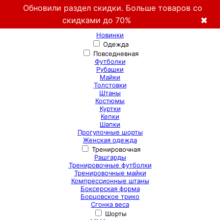
Обновили раздел скидки. Больше товаров со
скидками до 70%
✖
Новинки
Одежда
Повседневная
Футболки
Рубашки
Майки
Толстовки
Штаны
Костюмы
Куртки
Кепки
Шапки
Прогулочные шорты
Женская одежда
Тренировочная
Рашгарды
Тренировочные футболки
Тренировочные майки
Компрессионные штаны
Боксерская форма
Борцовское трико
Сгонка веса
Шорты