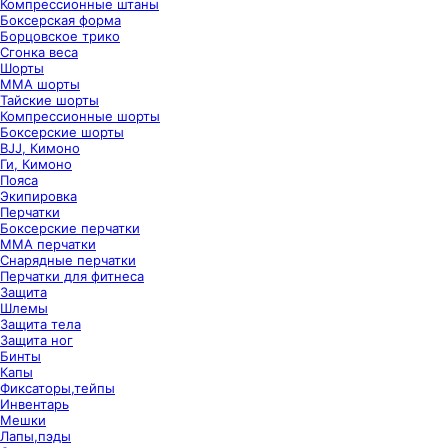
Компрессионные штаны
Боксерская форма
Борцовское трико
Сгонка веса
Шорты
ММА шорты
Тайские шорты
Компрессионные шорты
Боксерские шорты
BJJ, Кимоно
Ги, Кимоно
Пояса
Экипировка
Перчатки
Боксерские перчатки
ММА перчатки
Снарядные перчатки
Перчатки для фитнеса
Защита
Шлемы
Защита тела
Защита ног
Бинты
Капы
Фиксаторы,тейпы
Инвентарь
Мешки
Лапы,пэды