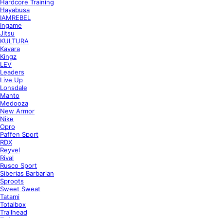
Hardcore Training
Hayabusa
IAMREBEL
Ingame
Jitsu
KULTURA
Kavara
Kingz
LEV
Leaders
Live Up
Lonsdale
Manto
Medooza
New Armor
Nike
Opro
Paffen Sport
RDX
Reyvel
Rival
Rusco Sport
Siberias Barbarian
Sproots
Sweet Sweat
Tatami
Totalbox
Trailhead