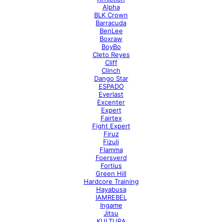
Alpha
BLK Crown
Barracuda
BenLee
Boxraw
BoyBo
Cleto Reyes
Cliff
Clinch
Dango Star
ESPADO
Everlast
Excenter
Expert
Fairtex
Fight Expert
Firuz
Fizuli
Flamma
Foersverd
Fortius
Green Hill
Hardcore Training
Hayabusa
IAMREBEL
Ingame
Jitsu
KULTURA