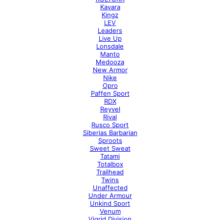
Kavara
Kingz
LEV
Leaders
Live Up
Lonsdale
Manto
Medooza
New Armor
Nike
Opro
Paffen Sport
RDX
Reyvel
Rival
Rusco Sport
Siberias Barbarian
Sproots
Sweet Sweat
Tatami
Totalbox
Trailhead
Twins
Unaffected
Under Armour
Unkind Sport
Venum
Vigrid Division