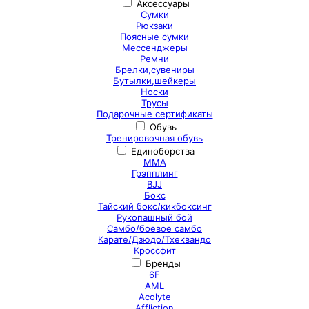
Аксессуары
Сумки
Рюкзаки
Поясные сумки
Мессенджеры
Ремни
Брелки,сувениры
Бутылки,шейкеры
Носки
Трусы
Подарочные сертификаты
Обувь
Тренировочная обувь
Единоборства
ММА
Грэпплинг
BJJ
Бокс
Тайский бокс/кикбоксинг
Рукопашный бой
Самбо/боевое самбо
Карате/Дзюдо/Тхеквандо
Кроссфит
Бренды
6F
AML
Acolyte
Affliction