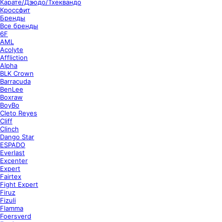
Карате/Дзюдо/Тхеквандо
Кроссфит
Бренды
Все бренды
6F
AML
Acolyte
Affliction
Alpha
BLK Crown
Barracuda
BenLee
Boxraw
BoyBo
Cleto Reyes
Cliff
Clinch
Dango Star
ESPADO
Everlast
Excenter
Expert
Fairtex
Fight Expert
Firuz
Fizuli
Flamma
Foersverd