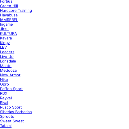
Fortius
Green Hill
Hardcore Training
Hayabusa
IAMREBEL
Ingame
Jitsu
KULTURA
Kavara
Kingz
LEV
Leaders
Live Up
Lonsdale
Manto
Medooza
New Armor
Nike
Opro
Paffen Sport
RDX
Reyvel
Rival
Rusco Sport
Siberias Barbarian
Sproots
Sweet Sweat
Tatami