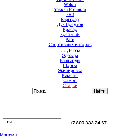
Wolon
Yakuza Premium
ZRD
Варгград
Дух Предков
Красар
КрепышЯ
Рать
Спортивный интерес
Детям
Одежда
Рашгарды
Шорты
Экипировка
Кимоно
Самбо
Скидки
+7 800 333 24 67
Магазин