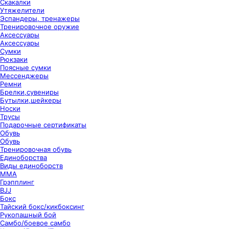
Скакалки
Утяжелители
Эспандеры, тренажеры
Тренировочное оружие
Аксессуары
Аксессуары
Сумки
Рюкзаки
Поясные сумки
Мессенджеры
Ремни
Брелки,сувениры
Бутылки,шейкеры
Носки
Трусы
Подарочные сертификаты
Обувь
Обувь
Тренировочная обувь
Единоборства
Виды единоборств
ММА
Грэпплинг
BJJ
Бокс
Тайский бокс/кикбоксинг
Рукопашный бой
Самбо/боевое самбо