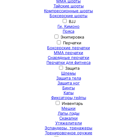
ММА шорты
Тайские шорты
Компрессионные шорты
Боксерские шорты
BJJ
Ги, Кимоно
Пояса
Экипировка
Перчатки
Боксерские перчатки
ММА перчатки
Снарядные перчатки
Перчатки для фитнеса
Защита
Шлемы
Защита тела
Защита ног
Бинты
Капы
Фиксаторы,тейпы
Инвентарь
Мешки
Лапы,пэды
Скакалки
Утяжелители
Эспандеры, тренажеры
Тренировочное оружие