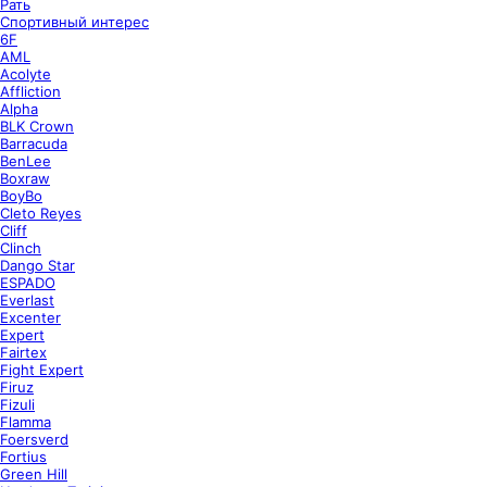
Рать
Спортивный интерес
6F
AML
Acolyte
Affliction
Alpha
BLK Crown
Barracuda
BenLee
Boxraw
BoyBo
Cleto Reyes
Cliff
Clinch
Dango Star
ESPADO
Everlast
Excenter
Expert
Fairtex
Fight Expert
Firuz
Fizuli
Flamma
Foersverd
Fortius
Green Hill